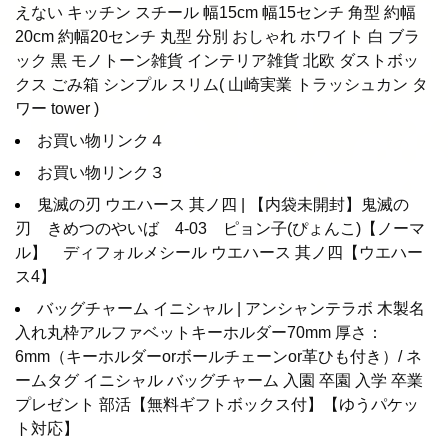
えない キッチン スチール 幅15cm 幅15センチ 角型 約幅
20cm 約幅20センチ 丸型 分別 おしゃれ ホワイト 白 ブラ
ック 黒 モノトーン雑貨 インテリア雑貨 北欧 ダストボッ
クス ごみ箱 シンプル スリム( 山崎実業 トラッシュカン タ
ワー tower )
お買い物リンク４
お買い物リンク３
鬼滅の刃 ウエハース 其ノ四 | 【内袋未開封】鬼滅の
刃 きめつのやいば 4-03 ピョン子(ぴょんこ)【ノーマ
ル】 ディフォルメシール ウエハース 其ノ四【ウエハー
ス4】
バッグチャーム イニシャル | アンシャンテラボ 木製名
入れ丸枠アルファベットキーホルダー70mm 厚さ：
6mm（キーホルダーorボールチェーンor革ひも付き）/ ネ
ームタグ イニシャル バッグチャーム 入園 卒園 入学 卒業
プレゼント 部活【無料ギフトボックス付】【ゆうパケッ
ト対応】