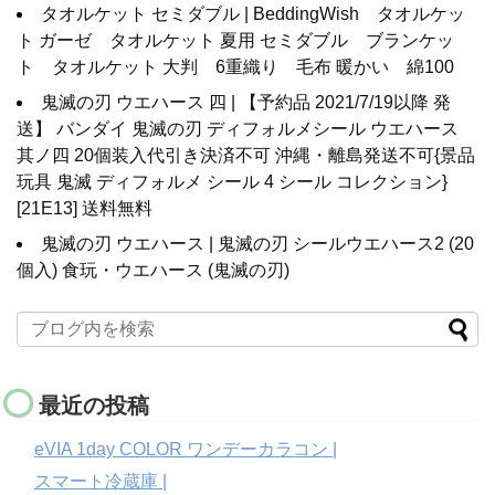
タオルケット セミダブル | BeddingWish タオルケッ
ト ガーゼ タオルケット 夏用 セミダブル ブランケッ
ト タオルケット 大判 6重織り 毛布 暖かい 綿100
鬼滅の刃 ウエハース 四 | 【予約品 2021/7/19以降 発
送】 バンダイ 鬼滅の刃 ディフォルメシール ウエハース
其ノ四 20個装入代引き決済不可 沖縄・離島発送不可{景品
玩具 鬼滅 ディフォルメ シール 4 シール コレクション}
[21E13] 送料無料
鬼滅の刃 ウエハース | 鬼滅の刃 シールウエハース2 (20
個入) 食玩・ウエハース (鬼滅の刃)
最近の投稿
eVIA 1day COLOR ワンデーカラコン |
スマート冷蔵庫 |