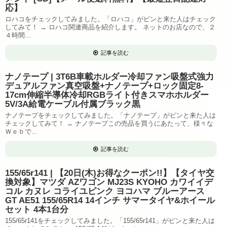
応】
ロハコをチェックしてみました。「ロハコ」がピンと来た人はチェック
してみて！ → ロハコ関連商品を紹介します。 ネットのお店なので、２
４時間...
記事を読む
ナノテープ | 3T6B車載ホルダー冷却ファン吸盤式強力
デュアルファン真空吸盤+ナノテープ+ロック固定8-
17cm伸縮半導体冷却RGBライト付きスマホホルダー
5V/3A給電ケーブル付属ブラック黒
ナノテープをチェックしてみました。「ナノテープ」がピンと来た人は
チェックしてみて！ → ナノテープこの売品を買うにあたって、様々な
Ｗｅｂで...
記事を読む
155/65r141 | 【20日(木)お得なクーポン!!】【タイヤ交
換対象】マツダ AZワゴン MJ23S KYOHO カワイイデ
コル カヌレ コライユピンク ヨコハマ ブルーアース
GT AE51 155/65R14 14インチ サマータイヤ&ホイール
セット 4本1台分
155/65r141をチェックしてみました。「155/65r141」がピンと来た人は