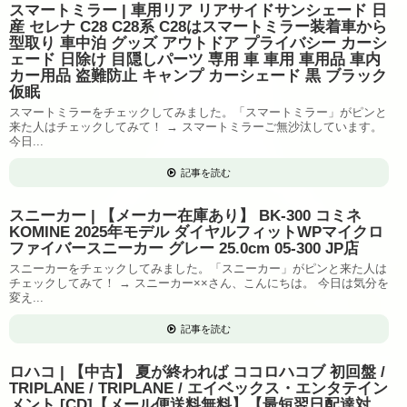
スマートミラー | 車用リア リアサイドサンシェード 日
産 セレナ C28 C28系 C28はスマートミラー装着車から
型取り 車中泊 グッズ アウトドア プライバシー カーシ
ェード 日除け 目隠しパーツ 専用 車 車用 車用品 車内
カー用品 盗難防止 キャンプ カーシェード 黒 ブラック
仮眠
スマートミラーをチェックしてみました。「スマートミラー」がピンと
来た人はチェックしてみて！ → スマートミラーご無沙汰しています。
今日...
記事を読む
スニーカー | 【メーカー在庫あり】 BK-300 コミネ
KOMINE 2025年モデル ダイヤルフィットWPマイクロ
ファイバースニーカー グレー 25.0cm 05-300 JP店
スニーカーをチェックしてみました。「スニーカー」がピンと来た人は
チェックしてみて！ → スニーカー××さん、こんにちは。 今日は気分を
変え...
記事を読む
ロハコ | 【中古】 夏が終われば ココロハコブ 初回盤 /
TRIPLANE / TRIPLANE / エイベックス・エンタテイン
メント [CD]【メール便送料無料】【最短翌日配達対