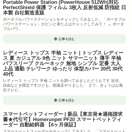
Portable Power Station (PowerHouse 512Wh)対応
PerfectShield 保護 フィルム 3枚入 反射低減 防指紋 日
本製 自社製造直販
ポータブルパワーステーションをチェックしてみました。「ポータブル
パワーステーション」がピンと来た人はチェックしてみて！ → ポータ
ブルパワ...
記事を読む
レディース トップス 半袖 ニット | トップス レディー
ス 夏 カジュアル 9色 ニット サマーニット 薄手 半袖
パフスリーブ クルーネック 無地 シンプル 定番 大人
上品 通勤 テレワーク ゆったり 体型カバー 20代 30代
40代
レディース トップス 半袖 ニットを調べてみましたどうもです 近頃、
自由なとき限定ですけども、朝速足やりました。 さて、きょうはお風
呂テレビ...
記事を読む
スマートペットフィーダー | 新品【東京発★適格請求
書★代引可】Homerunpet PF20 スマートペットフィ
ーダー 自動給餌器 【6ヶ月保証】
スマートペットフィーダーをチェックしてみました。「スマートペット