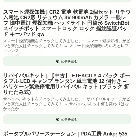
スマート煙探知機 | CR2 電池 乾電池 2個セット リチウ
ム電池 CR2形 リチュウム 3V 900mAh カメラ 一眼レ
フ 懐中電灯 煙探知機 ヘッドライト 円筒形 SwitchBot
スイッチボット スマートロック ロック 指紋認証パッ
ド キーパッド qw
スマート煙探知機をチェックしてみました。「スマート煙探知機」がピ
ンと来た人はチェックしてみて！ → スマート煙探知機いろいろとレフ
ァレンス...
記事を読む
サバイバルキット | 【中古】 ETEKCITY 4 パック ポー
タブル LED キャンプ ランタン 単三電池 12 個付き –
ハリケーン緊急停電用サバイバル キット (ブラック 折
りたたみ式)
サバイバルキットをチェックしてみました。「サバイバルキット」がピ
ンと来た人はチェックしてみて！ → サバイバルキット何も変わりはな
かったか...
記事を読む
ポータブルパワーステーション | PDA工房 Anker 535