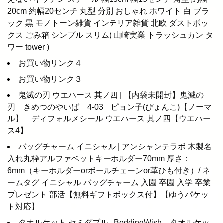
20cm 約幅20センチ 丸型 分別 おしゃれ ホワイト 白 ブラ
ック 黒 モノトーン雑貨 インテリア雑貨 北欧 ダストボッ
クス ごみ箱 シンプル スリム( 山崎実業 トラッシュカン タ
ワー tower )
お買い物リンク４
お買い物リンク３
鬼滅の刃 ウエハース 其ノ四 | 【内袋未開封】鬼滅の
刃 きめつのやいば 4-03 ピョン子(ぴょんこ)【ノーマ
ル】 ディフォルメシール ウエハース 其ノ四【ウエハー
ス4】
バッグチャーム イニシャル | アンシャンテラボ 木製名
入れ丸枠アルファベットキーホルダー70mm 厚さ：
6mm（キーホルダーorボールチェーンor革ひも付き）/ ネ
ームタグ イニシャル バッグチャーム 入園 卒園 入学 卒業
プレゼント 部活【無料ギフトボックス付】【ゆうパケッ
ト対応】
タオルケット セミダブル | BeddingWish タオルケッ