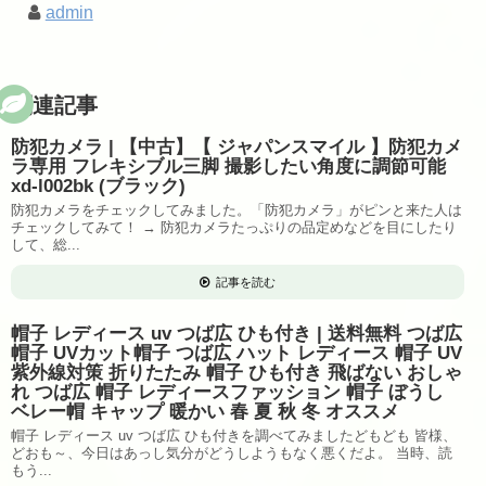
admin
関連記事
防犯カメラ | 【中古】【 ジャパンスマイル 】防犯カメ
ラ専用 フレキシブル三脚 撮影したい角度に調節可能
xd-l002bk (ブラック)
防犯カメラをチェックしてみました。「防犯カメラ」がピンと来た人は
チェックしてみて！ → 防犯カメラたっぷりの品定めなどを目にしたり
して、総...
記事を読む
帽子 レディース uv つば広 ひも付き | 送料無料 つば広
帽子 UVカット帽子 つば広 ハット レディース 帽子 UV
紫外線対策 折りたたみ 帽子 ひも付き 飛ばない おしゃ
れ つば広 帽子 レディースファッション 帽子 ぼうし
ベレー帽 キャップ 暖かい 春 夏 秋 冬 オススメ
帽子 レディース uv つば広 ひも付きを調べてみましたどもども 皆様、
どおも～、今日はあっし気分がどうしようもなく悪くだよ。 当時、読
もう...