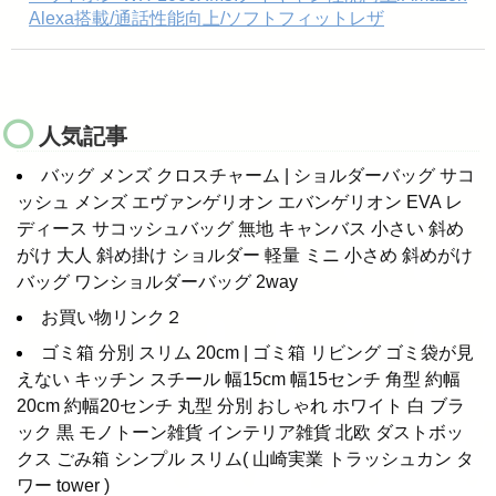
Alexa搭載/通話性能向上/ソフトフィットレザ
人気記事
バッグ メンズ クロスチャーム | ショルダーバッグ サコ
ッシュ メンズ エヴァンゲリオン エバンゲリオン EVA レ
ディース サコッシュバッグ 無地 キャンバス 小さい 斜め
がけ 大人 斜め掛け ショルダー 軽量 ミニ 小さめ 斜めがけ
バッグ ワンショルダーバッグ 2way
お買い物リンク２
ゴミ箱 分別 スリム 20cm | ゴミ箱 リビング ゴミ袋が見
えない キッチン スチール 幅15cm 幅15センチ 角型 約幅
20cm 約幅20センチ 丸型 分別 おしゃれ ホワイト 白 ブラ
ック 黒 モノトーン雑貨 インテリア雑貨 北欧 ダストボッ
クス ごみ箱 シンプル スリム( 山崎実業 トラッシュカン タ
ワー tower )