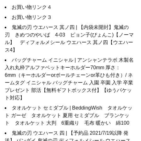
お買い物リンク４
お買い物リンク３
鬼滅の刃 ウエハース 其ノ四 | 【内袋未開封】鬼滅の
刃 きめつのやいば 4-03 ピョン子(ぴょんこ)【ノーマ
ル】 ディフォルメシール ウエハース 其ノ四【ウエハー
ス4】
バッグチャーム イニシャル | アンシャンテラボ 木製名
入れ丸枠アルファベットキーホルダー70mm 厚さ：
6mm（キーホルダーorボールチェーンor革ひも付き）/ ネ
ームタグ イニシャル バッグチャーム 入園 卒園 入学 卒業
プレゼント 部活【無料ギフトボックス付】【ゆうパケッ
ト対応】
タオルケット セミダブル | BeddingWish タオルケッ
ト ガーゼ タオルケット 夏用 セミダブル ブランケッ
ト タオルケット 大判 6重織り 毛布 暖かい 綿100
鬼滅の刃 ウエハース 四 | 【予約品 2021/7/19以降 発
送】 バンダイ 鬼滅の刃 ディフォルメシール ウエハース