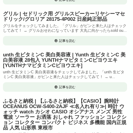
グリル | セドリック用 グリルスピーカーリヤシーマセ
ドリック/グロリア 28175-4P002 日産純正部品
グリルをチェックしてみました。「グリル」がピンと来た人はチェック
してみて！ → グリルおせわになっています 大丸に向かったらsold ou...
記事を読む
unth 生ビタミンC 美白美容液 | Yunth 生ビタミンC 美
白美容液 28包入 YUNTHナマビタミンCビヨウエキ
[YUNTHナマビタミンCビヨウエキ]
unth 生ビタミンC 美白美容液をチェックしてみました。「unth 生ビタ
ミンC 美白美容液」がピンと来た人はチェックしてみて！ → u...
記事を読む
ふるさと納税 | 【ふるさと納税】【CASIO】腕時計
OCEANUS OCW-S400-2AJF ≪名入れ有り≫| 時計 ウ
ォッチ watch カシオ CASIO オシアナス メンズ 男性
電波 ソーラー お洒落 おしゃれ ファッション コレクシ
ョン コレクター コンパクト ビジネス 多機能 国内正規
品 人気 山形県 東根市