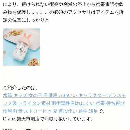
により、避けられない衝突や突然の停止から携帯電話や飲
み物を保護します。この必須のアクセサリはアイテムを所
定の位置にしっかりと
ご紹介したのは、
水筒 キッズ 女の子 子供用 かわいい キャラクター プラスチ
ック製 トライタン素材 耐衝撃性 割れにくい 携帯 持ち運び
便利 軽量 ストロー付き 夏 普段使い 通学 遠足
で、
Grams楽天市場店でお取り扱いしています。