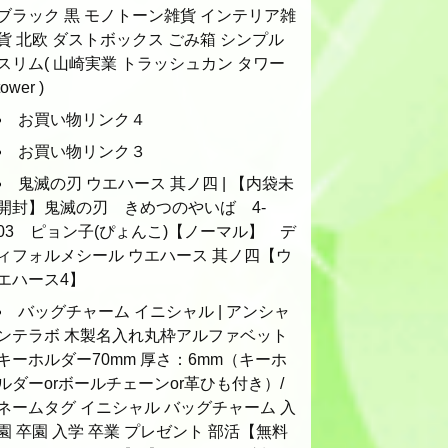
ブラック 黒 モノトーン雑貨 インテリア雑
貨 北欧 ダストボックス ごみ箱 シンプル
スリム( 山崎実業 トラッシュカン タワー
tower )
お買い物リンク４
お買い物リンク３
鬼滅の刃 ウエハース 其ノ四 | 【内袋未
開封】鬼滅の刃 きめつのやいば 4-
03 ピョン子(ぴょんこ)【ノーマル】 デ
ィフォルメシール ウエハース 其ノ四【ウ
エハース4】
バッグチャーム イニシャル | アンシャ
ンテラボ 木製名入れ丸枠アルファベット
キーホルダー70mm 厚さ：6mm（キーホ
ルダーorボールチェーンor革ひも付き）/
ネームタグ イニシャル バッグチャーム 入
園 卒園 入学 卒業 プレゼント 部活【無料