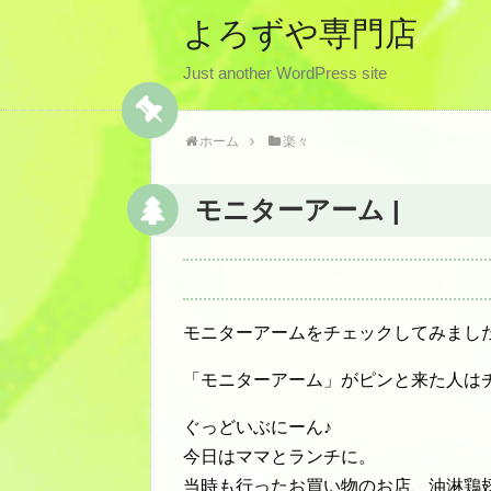
よろずや専門店
Just another WordPress site
ホーム
楽々
モニターアーム |
モニターアームをチェックしてみまし
「モニターアーム」がピンと来た人は
ぐっどいぶにーん♪
今日はママとランチに。
当時も行ったお買い物のお店、油淋鶏翅が