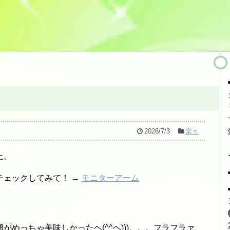
2026/7/3
楽々
た。
チェックしてみて！ →
モニターアーム
めっちゃ美味しかったヘ(^^ヘ)))。。。フラフラァ