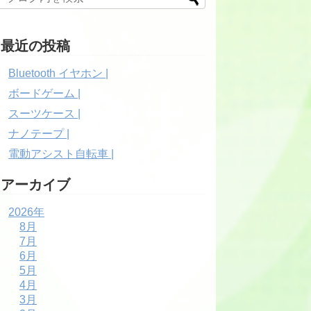
最近の投稿
Bluetooth イヤホン |
ボードゲーム |
スーツケース |
ナノテープ |
電動アシスト自転車 |
アーカイブ
2026年
8月
7月
6月
5月
4月
3月