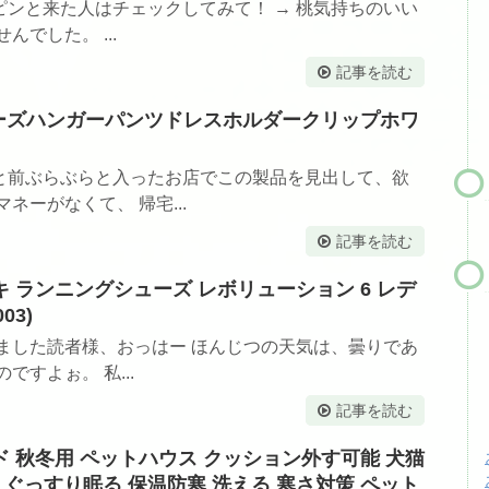
ンと来た人はチェックしてみて！ → 桃気持ちのいい
でした。 ...
記事を読む
ルビーズハンガーパンツドレスホルダークリップホワ
と前ぶらぶらと入ったお店でこの製品を見出して、欲
ネーがなくて、 帰宅...
記事を読む
キ ランニングシューズ レボリューション 6 レデ
03)
ました読者様、おっはー ほんじつの天気は、曇りであ
すよぉ。 私...
記事を読む
ド 秋冬用 ペットハウス クッション外す可能 犬猫
 ぐっすり眠る 保温防寒 洗える 寒さ対策 ペット