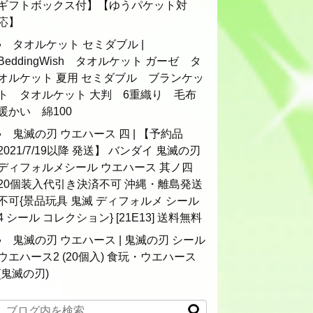
ギフトボックス付】【ゆうパケット対
応】
タオルケット セミダブル |
BeddingWish タオルケット ガーゼ タ
オルケット 夏用 セミダブル ブランケッ
ト タオルケット 大判 6重織り 毛布
暖かい 綿100
鬼滅の刃 ウエハース 四 | 【予約品
2021/7/19以降 発送】 バンダイ 鬼滅の刃
ディフォルメシール ウエハース 其ノ四
20個装入代引き決済不可 沖縄・離島発送
不可{景品玩具 鬼滅 ディフォルメ シール
4 シール コレクション} [21E13] 送料無料
鬼滅の刃 ウエハース | 鬼滅の刃 シール
ウエハース2 (20個入) 食玩・ウエハース
(鬼滅の刃)