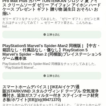
Pro Max Plus カバー TONTENKAN シロクマ 夏 アイ
ス クリームソーダ ゼリー アイフォン アイホン ハード
ケース プレゼント ギフト 贈り物 誕生日 おそろい お
揃い
ゼリー ギフトをチェックしてみました。「ゼリー ギフト」がピンと来
た人はチェックしてみて！ → ゼリー ギフト皆さん、こんちわぁ。
tod...
記事を読む
PlayStation5 Marvel's Spider-Man2 同梱版 | 【中古・
箱説なし・付属品なし・傷なし】PlayStation 5
Marvel’s Spider－Man 2 (同梱版)プレイステーション5
ゲーム機本体
PlayStation5 Marvel's Spider-Man2 同梱版をチェックしてみました。
「PlayStation5 Marvel'...
記事を読む
スマートホームデバイス | [IKEA/イケア/通
販]STARKVIND スタルクヴィンド テーブル 空気清浄
機付き, 追加ガスフィルター付き ステインオーク材突
き板/ホワイト[EB](b)(89471370)
スマートホームデバイスをチェックしてみました。「スマートホームデ