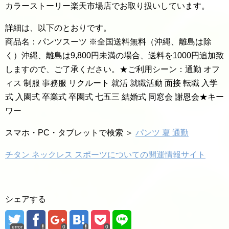
カラーストーリー楽天市場店でお取り扱いしています。
詳細は、以下のとおりです。
商品名：パンツスーツ ※全国送料無料（沖縄、離島は除
く）沖縄、離島は9,800円未満の場合、送料を1000円追加致
しますので、ご了承ください。★ご利用シーン：通勤 オフ
ィス 制服 事務服 リクルート 就活 就職活動 面接 転職 入学
式 入園式 卒業式 卒園式 七五三 結婚式 同窓会 謝恩会★キー
ワー
スマホ・PC・タブレットで検索 ＞
パンツ 夏 通勤
チタン ネックレス スポーツについての開運情報サイト
シェアする
error
0
0