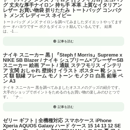
グ 丈夫な厚手ナイロン 持ち手 本革 上質なイタリアン
レザー お買い物袋 折りたたみ トートバッグ コンパク
ト メンズ レディース ネイビー
トートバッグ メンズ ナイロンを調べてみましたダイエットやってます
かー オハヨウですー ボクもダイエット励んているんです。 結果
は、-1....
記事を読む
ナイキ スニーカー 黒 | 『Steph f Morris』Supreme x
NIKE SB Blazer / ナイキ シュプリーム×ブレーザーSB
スニーカー 絵画 アート / 通販 ステフモリス インテリ
ア 玄関 おしゃれ 壁掛け イラスト ポスター 靴 シュー
ズ 額 額縁 フレーム モノトーン モノクロ 白黒 鉛筆 ペ
ン A3
ナイキ スニーカー 黒を調べてみましたオススメのグッズの紹介です。
大手のショップでポイントをためるのもお買い物の楽しみのひとつで
す。 「ナ...
記事を読む
ゼリー ギフト | 全機種対応 スマホケース iPhone
Xperia AQUOS Galaxy ハード ケース 15 14 13 12 SE