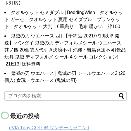
ト対応】
タオルケット セミダブル | BeddingWish タオルケッ
ト ガーゼ タオルケット 夏用 セミダブル ブランケッ
ト タオルケット 大判 6重織り 毛布 暖かい 綿100
鬼滅の刃 ウエハース 四 | 【予約品 2021/7/19以降 発
送】 バンダイ 鬼滅の刃 ディフォルメシール ウエハース
其ノ四 20個装入代引き決済不可 沖縄・離島発送不可{景品
玩具 鬼滅 ディフォルメ シール 4 シール コレクション}
[21E13] 送料無料
鬼滅の刃 ウエハース | 鬼滅の刃 シールウエハース2 (20
個入) 食玩・ウエハース (鬼滅の刃)
最近の投稿
eVIA 1day COLOR ワンデーカラコン |