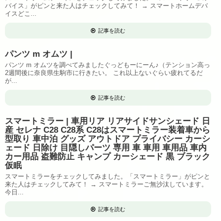
バイス」がピンと来た人はチェックしてみて！ → スマートホームデバ
イスどこ...
記事を読む
パンツ m オムツ |
パンツ m オムツを調べてみましたぐっどもーにーん♪（テンション高っ
2週間後に奈良県生駒市に行きたい。 これ以上ないぐらい疲れてるだ
が...
記事を読む
スマートミラー | 車用リア リアサイドサンシェード 日
産 セレナ C28 C28系 C28はスマートミラー装着車から
型取り 車中泊 グッズ アウトドア プライバシー カーシ
ェード 日除け 目隠しパーツ 専用 車 車用 車用品 車内
カー用品 盗難防止 キャンプ カーシェード 黒 ブラック
仮眠
スマートミラーをチェックしてみました。「スマートミラー」がピンと
来た人はチェックしてみて！ → スマートミラーご無沙汰しています。
今日...
記事を読む