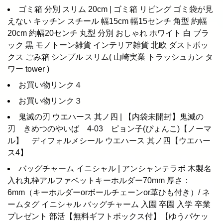
ゴミ箱 分別 スリム 20cm | ゴミ箱 リビング ゴミ袋が見
えない キッチン スチール 幅15cm 幅15センチ 角型 約幅
20cm 約幅20センチ 丸型 分別 おしゃれ ホワイト 白 ブラ
ック 黒 モノトーン雑貨 インテリア雑貨 北欧 ダストボッ
クス ごみ箱 シンプル スリム( 山崎実業 トラッシュカン タ
ワー tower )
お買い物リンク４
お買い物リンク３
鬼滅の刃 ウエハース 其ノ四 | 【内袋未開封】鬼滅の
刃 きめつのやいば 4-03 ピョン子(ぴょんこ)【ノーマ
ル】 ディフォルメシール ウエハース 其ノ四【ウエハー
ス4】
バッグチャーム イニシャル | アンシャンテラボ 木製名
入れ丸枠アルファベットキーホルダー70mm 厚さ：
6mm（キーホルダーorボールチェーンor革ひも付き）/ ネ
ームタグ イニシャル バッグチャーム 入園 卒園 入学 卒業
プレゼント 部活【無料ギフトボックス付】【ゆうパケッ