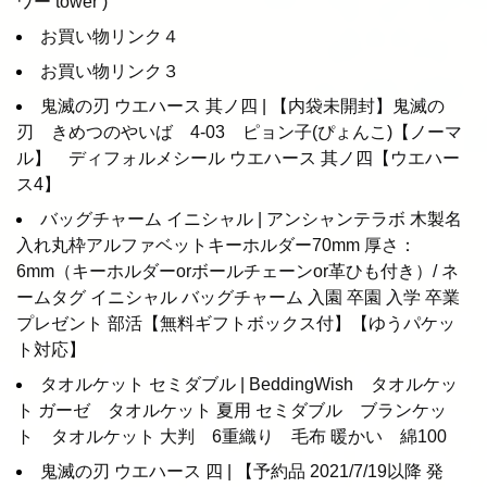
ワー tower )
お買い物リンク４
お買い物リンク３
鬼滅の刃 ウエハース 其ノ四 | 【内袋未開封】鬼滅の
刃 きめつのやいば 4-03 ピョン子(ぴょんこ)【ノーマ
ル】 ディフォルメシール ウエハース 其ノ四【ウエハー
ス4】
バッグチャーム イニシャル | アンシャンテラボ 木製名
入れ丸枠アルファベットキーホルダー70mm 厚さ：
6mm（キーホルダーorボールチェーンor革ひも付き）/ ネ
ームタグ イニシャル バッグチャーム 入園 卒園 入学 卒業
プレゼント 部活【無料ギフトボックス付】【ゆうパケッ
ト対応】
タオルケット セミダブル | BeddingWish タオルケッ
ト ガーゼ タオルケット 夏用 セミダブル ブランケッ
ト タオルケット 大判 6重織り 毛布 暖かい 綿100
鬼滅の刃 ウエハース 四 | 【予約品 2021/7/19以降 発