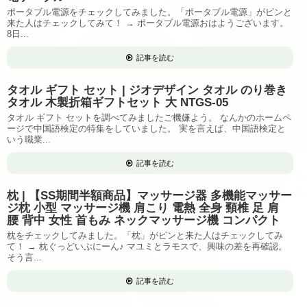
ポータブル電源をチェックしてみました。「ポータブル電源」がピンと
来た人はチェックしてみて！ → ポータブル電源おはようございます。
8日...
記事を読む
タオル ギフト セット | ジオデザイン タオル のり巻き
タオル 木製折箱ギフトセット 大 NTGS-05
タオル ギフト セットを調べてみましたご機嫌よう。 なんかのホームペ
ージで中国語検定の特集をしていました。 実を言えば、中国語検定と
いう職業...
記事を読む
枕 | 【SS期間半額商品】マッサージ器 多機能マッサー
ジ枕 小型 マッサージ機 肩こり 電熱 全身 頸椎 足 肩
腰 背中 女性 首もみ ネックマッサージ機 コンパクト
枕をチェックしてみました。「枕」がピンと来た人はチェックしてみ
て！ → 枕ぐっどいぶにーん♪ マユミとラモスで、興味の差を再確認。
そう言...
記事を読む