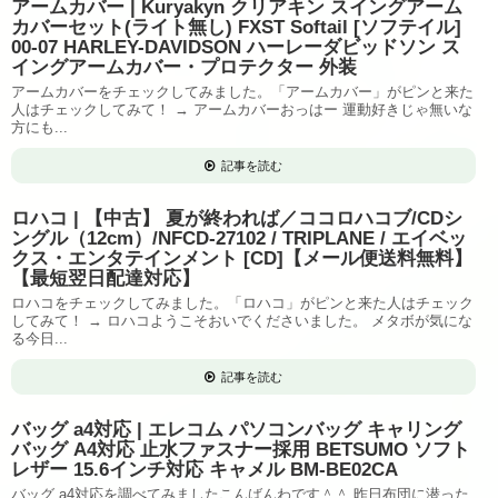
アームカバー | Kuryakyn クリアキン スイングアーム
カバーセット(ライト無し) FXST Softail [ソフテイル]
00-07 HARLEY-DAVIDSON ハーレーダビッドソン ス
イングアームカバー・プロテクター 外装
アームカバーをチェックしてみました。「アームカバー」がピンと来た
人はチェックしてみて！ → アームカバーおっはー 運動好きじゃ無いな
方にも...
記事を読む
ロハコ | 【中古】 夏が終われば／ココロハコブ/CDシ
ングル（12cm）/NFCD-27102 / TRIPLANE / エイベッ
クス・エンタテインメント [CD]【メール便送料無料】
【最短翌日配達対応】
ロハコをチェックしてみました。「ロハコ」がピンと来た人はチェック
してみて！ → ロハコようこそおいでくださいました。 メタボが気にな
る今日...
記事を読む
バッグ a4対応 | エレコム パソコンバッグ キャリング
バッグ A4対応 止水ファスナー採用 BETSUMO ソフト
レザー 15.6インチ対応 キャメル BM-BE02CA
バッグ a4対応を調べてみましたこんばんわです＾＾ 昨日布団に潜った