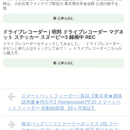
時は、小出広美ファンクラブ限定の 東京厚生年金会館 公演の様子を。
貴...
記事を読む
ドライブレコーダー | 明邦 ドライブレコーダー マグネ
ット ステッカー スヌーピー3 録画中 REC
ドライブレコーダーをチェックしてみました。「ドライブレコーダー」
がピンと来た人はチェックしてみて！ → ドライブレコーダーこちらか
ら購入可...
記事を読む
スマートペットフィーダー | 新品【東京発★適格
請求書★代引可】Homerunpet PF20 スマートペ
ットフィーダー 自動給餌器 【6ヶ月保証】
保冷バッグ | ソフトクーラーボックス 10L クー
ラーバッグ ランチバッグ 保冷 保温 折りたたみ