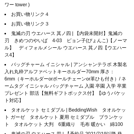
ワー tower )
お買い物リンク４
お買い物リンク３
鬼滅の刃 ウエハース 其ノ四 | 【内袋未開封】鬼滅の
刃 きめつのやいば 4-03 ピョン子(ぴょんこ)【ノーマ
ル】 ディフォルメシール ウエハース 其ノ四【ウエハー
ス4】
バッグチャーム イニシャル | アンシャンテラボ 木製名
入れ丸枠アルファベットキーホルダー70mm 厚さ：
6mm（キーホルダーorボールチェーンor革ひも付き）/ ネ
ームタグ イニシャル バッグチャーム 入園 卒園 入学 卒業
プレゼント 部活【無料ギフトボックス付】【ゆうパケッ
ト対応】
タオルケット セミダブル | BeddingWish タオルケッ
ト ガーゼ タオルケット 夏用 セミダブル ブランケッ
ト タオルケット 大判 6重織り 毛布 暖かい 綿100
鬼滅の刃 ウエハース 四 | 【予約品 2021/7/19以降 発