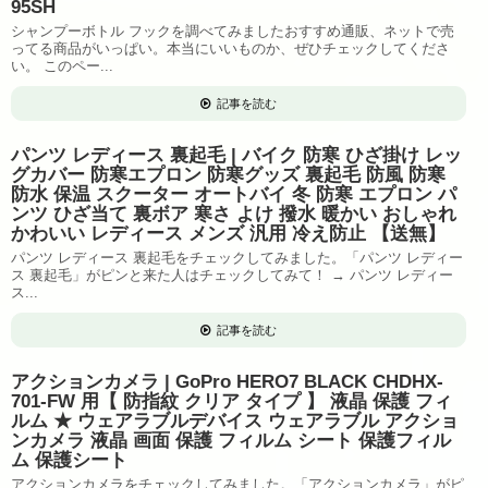
95SH
シャンプーボトル フックを調べてみましたおすすめ通販、ネットで売
ってる商品がいっぱい。本当にいいものか、ぜひチェックしてくださ
い。 このペー...
記事を読む
パンツ レディース 裏起毛 | バイク 防寒 ひざ掛け レッ
グカバー 防寒エプロン 防寒グッズ 裏起毛 防風 防寒
防水 保温 スクーター オートバイ 冬 防寒 エプロン パ
ンツ ひざ当て 裏ボア 寒さ よけ 撥水 暖かい おしゃれ
かわいい レディース メンズ 汎用 冷え防止 【送無】
パンツ レディース 裏起毛をチェックしてみました。「パンツ レディー
ス 裏起毛」がピンと来た人はチェックしてみて！ → パンツ レディー
ス...
記事を読む
アクションカメラ | GoPro HERO7 BLACK CHDHX-
701-FW 用【 防指紋 クリア タイプ 】 液晶 保護 フィ
ルム ★ ウェアラブルデバイス ウェアラブル アクショ
ンカメラ 液晶 画面 保護 フィルム シート 保護フィル
ム 保護シート
アクションカメラをチェックしてみました。「アクションカメラ」がピ