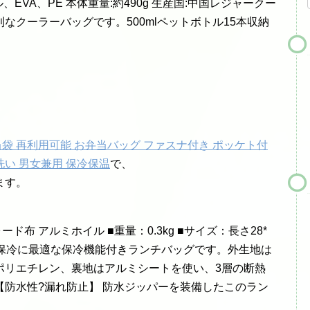
エステル、EVA、PE 本体重量:約490g 生産国:中国レジャークー
なクーラーバッグです。500mlペットボトル15本収納
当袋 再利用可能 お弁当バッグ ファスナ付き ポッケト付
洗い 男女兼用 保冷保温
で、
ます。
ド布 アルミホイル ■重量：0.3kg ■サイズ：長さ28*
保温?保冷に最適な保冷機能付きランチバッグです。外生地は
ポリエチレン、裏地はアルミシートを使い、3層の断熱
防水性?漏れ防止】 防水ジッパーを装備したこのラン