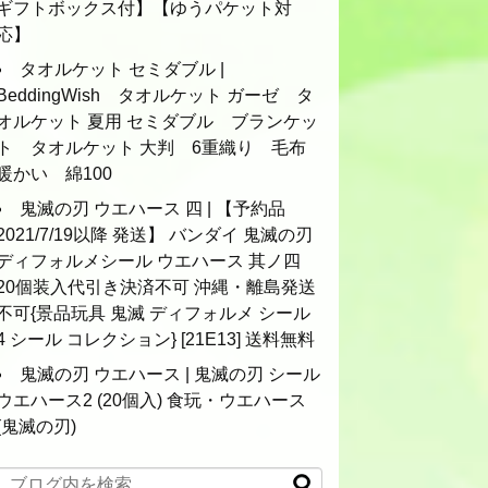
ギフトボックス付】【ゆうパケット対
応】
タオルケット セミダブル |
BeddingWish タオルケット ガーゼ タ
オルケット 夏用 セミダブル ブランケッ
ト タオルケット 大判 6重織り 毛布
暖かい 綿100
鬼滅の刃 ウエハース 四 | 【予約品
2021/7/19以降 発送】 バンダイ 鬼滅の刃
ディフォルメシール ウエハース 其ノ四
20個装入代引き決済不可 沖縄・離島発送
不可{景品玩具 鬼滅 ディフォルメ シール
4 シール コレクション} [21E13] 送料無料
鬼滅の刃 ウエハース | 鬼滅の刃 シール
ウエハース2 (20個入) 食玩・ウエハース
(鬼滅の刃)