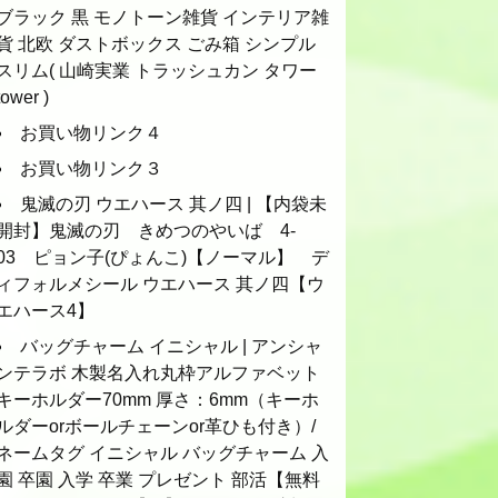
ブラック 黒 モノトーン雑貨 インテリア雑
貨 北欧 ダストボックス ごみ箱 シンプル
スリム( 山崎実業 トラッシュカン タワー
tower )
お買い物リンク４
お買い物リンク３
鬼滅の刃 ウエハース 其ノ四 | 【内袋未
開封】鬼滅の刃 きめつのやいば 4-
03 ピョン子(ぴょんこ)【ノーマル】 デ
ィフォルメシール ウエハース 其ノ四【ウ
エハース4】
バッグチャーム イニシャル | アンシャ
ンテラボ 木製名入れ丸枠アルファベット
キーホルダー70mm 厚さ：6mm（キーホ
ルダーorボールチェーンor革ひも付き）/
ネームタグ イニシャル バッグチャーム 入
園 卒園 入学 卒業 プレゼント 部活【無料