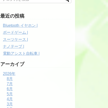
最近の投稿
Bluetooth イヤホン |
ボードゲーム |
スーツケース |
ナノテープ |
電動アシスト自転車 |
アーカイブ
2026年
8月
7月
6月
5月
4月
3月