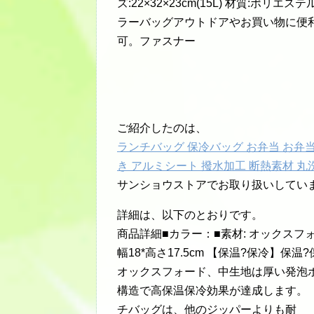
ズ:22×32×23cm(15L) 材質:ポリ
ラーバッグアウトドアやお買い物に便利
可。ファスナー
ご紹介したのは、
ランチバッグ 保冷バッグ お弁当 お弁
き アルミシート 撥水加工 断熱素材 丸
サンショウストアでお取り扱いしてい
詳細は、以下のとおりです。
商品詳細■カラー：■素材: オックスフォー
幅18*高さ17.5cm 【保温?保冷】
オックスフォード、中生地は厚い発泡
構造で高保温保冷効果が達成します。【
チバッグは、他のジッパーよりも耐