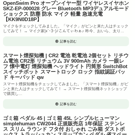
OpenSwim Pro オープンイヤー型 ワイヤレスイヤホン
SKZ-EP-000028 グレー Bluetooth MP3デュアルモード
ショックス 防塵 防水 マイク 軽量 急速充電
【KK9N0D18P】
マイクをチェックしてみました。「マイク」がピンと来た人はチェック
してみて！ → マイク家|ｮ´･3･)ﾉこんてぃわぁ♪ 昨今、おいら、太り...
記事を読む
スマート煙探知機 | CR2 電池 乾電池 2個セット リチウ
ム電池 CR2形 リチュウム 3V 900mAh カメラ 一眼レ
フ 懐中電灯 煙探知機 ヘッドライト 円筒形 SwitchBot
スイッチボット スマートロック ロック 指紋認証パッ
ド キーパッド qw
スマート煙探知機をチェックしてみました。「スマート煙探知機」がピ
ンと来た人はチェックしてみて！ → スマート煙探知機ネットショップ
で購買し...
記事を読む
ゴミ箱 ペダル 45 | ゴミ箱 45L シンプルヒューマン
simplehuman CW2044 正規販売店 1年保証 ステンレ
ス スリム ラウンド フタ付 おしゃれ ごみ箱 ダストボ
ックス トラッシュカン ステップカン ペダル 省スペー