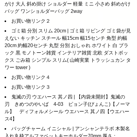
がけ 大人 斜め掛け ショルダー 軽量 ミニ 小さめ 斜めがけ
バッグ ワンショルダーバッグ 2way
お買い物リンク２
ゴミ箱 分別 スリム 20cm | ゴミ箱 リビング ゴミ袋が見
えない キッチン スチール 幅15cm 幅15センチ 角型 約幅
20cm 約幅20センチ 丸型 分別 おしゃれ ホワイト 白 ブラ
ック 黒 モノトーン雑貨 インテリア雑貨 北欧 ダストボッ
クス ごみ箱 シンプル スリム( 山崎実業 トラッシュカン タ
ワー tower )
お買い物リンク４
お買い物リンク３
鬼滅の刃 ウエハース 其ノ四 | 【内袋未開封】鬼滅の
刃 きめつのやいば 4-03 ピョン子(ぴょんこ)【ノーマ
ル】 ディフォルメシール ウエハース 其ノ四【ウエハー
ス4】
バッグチャーム イニシャル | アンシャンテラボ 木製名
入れ丸枠アルファベットキーホルダー70mm 厚さ：