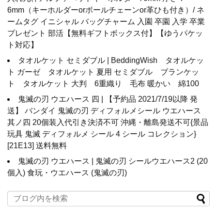
6mm（キーホルダーorボールチェーンor革ひも付き）/ ネ
ームタグ イニシャル バッグチャーム 入園 卒園 入学 卒業
プレゼント 部活【無料ギフトボックス付】【ゆうパケッ
ト対応】
タオルケット セミダブル | BeddingWish タオルケッ
ト ガーゼ タオルケット 夏用 セミダブル ブランケッ
ト タオルケット 大判 6重織り 毛布 暖かい 綿100
鬼滅の刃 ウエハース 四 | 【予約品 2021/7/19以降 発
送】 バンダイ 鬼滅の刃 ディフォルメシール ウエハース
其ノ四 20個装入代引き決済不可 沖縄・離島発送不可{景品
玩具 鬼滅 ディフォルメ シール 4 シール コレクション}
[21E13] 送料無料
鬼滅の刃 ウエハース | 鬼滅の刃 シールウエハース2 (20
個入) 食玩・ウエハース (鬼滅の刃)