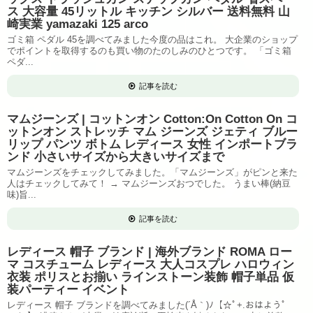
ス 大容量 45リットル キッチン シルバー 送料無料 山
崎実業 yamazaki 125 arco
ゴミ箱 ペダル 45を調べてみました今度の品はこれ。 大企業のショップ
でポイントを取得するのも買い物のたのしみのひとつです。 「ゴミ箱
ペダ...
記事を読む
マムジーンズ | コットンオン Cotton:On Cotton On コ
ットンオン ストレッチ マム ジーンズ ジェティ ブルー
リップ パンツ ボトム レディース 女性 インポートブラ
ンド 小さいサイズから大きいサイズまで
マムジーンズをチェックしてみました。「マムジーンズ」がピンと来た
人はチェックしてみて！ → マムジーンズおつでした。 うまい棒(納豆
味)旨...
記事を読む
レディース 帽子 ブランド | 海外ブランド ROMA ロー
マ コスチューム レディース 大人コスプレ ハロウィン
衣装 ポリスとお揃い ラインストーン装飾 帽子単品 仮
装パーティー イベント
レディース 帽子 ブランドを調べてみました(´Å｀)ﾉ【☆ﾟ+.おはようﾟ