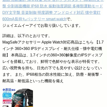
盤 分割画面機能 IP68 防水 振動強度調節 多種類運動モード
DIY文字盤 音楽制御 明度調整 アンドロイド対応 懐中電灯
600mA長持ちバッテリー smart watch
で、
ジェイエムイーアイでお取り扱いしています。
詳細は、以下のとおりです。
MagSafeアクセサリー Apple Watch対応商品はこちら 【1.7
インチ 360×360 IPSディスプレイ・耐久仕様・懐中電灯機
能】 本商品は、1.7インチの360×360解像度のIPSディスプ
レイを搭載しており、鮮明で色鮮やかな表示が特長です。
広い視野角を持ち、日光の下でも見やすい設計となってい
ます。 また、IP68相当の防水性能に加え、防塵・耐衝撃・
耐高温・耐低温といった機能を備え