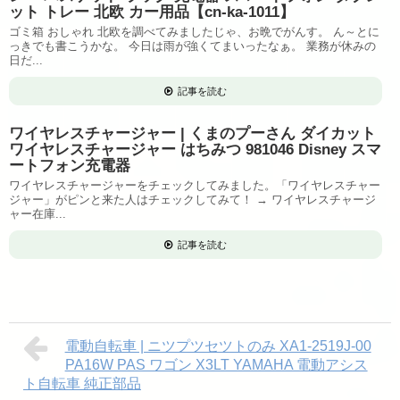
ット トレー 北欧 カー用品【cn-ka-1011】
ゴミ箱 おしゃれ 北欧を調べてみましたじゃ、お晩でがんす。 ん～とに
っきでも書こうかな。 今日は雨が強くてまいったなぁ。 業務が休みの
日だ...
記事を読む
ワイヤレスチャージャー | くまのプーさん ダイカット
ワイヤレスチャージャー はちみつ 981046 Disney スマ
ートフォン充電器
ワイヤレスチャージャーをチェックしてみました。「ワイヤレスチャー
ジャー」がピンと来た人はチェックしてみて！ → ワイヤレスチャージ
ャー在庫...
記事を読む
電動自転車 | ニツプツセツトのみ XA1-2519J-00
PA16W PAS ワゴン X3LT YAMAHA 電動アシス
ト自転車 純正部品