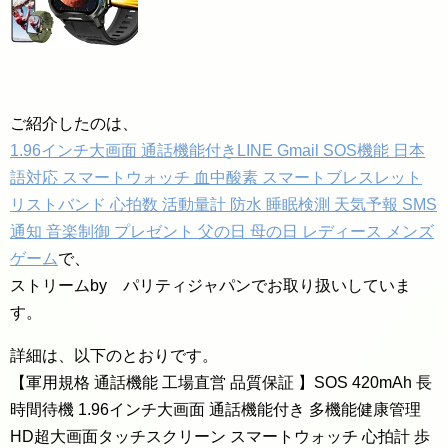
ご紹介したのは、
1.96インチ大画面 通話機能付きLINE Gmail SOS機能 日本
語対応 スマートウォッチ 血中酸素 スマートブレスレット
リストバンド 心拍数 活動量計 防水 睡眠検測 天気予報 SMS
通知 音楽制御 プレゼント 父の日 母の日 レディース メンズ
ゲーム
で、
ストリームby パリティジャパンでお取り扱いしていま
す。
詳細は、以下のとおりです。
【軍用規格 通話機能 工場直営 品質保証 】SOS 420mAh 長
時間待機 1.96インチ大画面 通話機能付き 多機能健康管理
HD超大画面タッチスクリーン スマートウォッチ 心拍計 歩