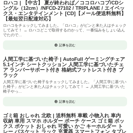
ロハコ | 【中古】 夏が終われば／ココロハコブ/CDシ
ングル（12cm）/NFCD-27102 / TRIPLANE / エイベッ
クス・エンタテインメント [CD]【メール便送料無料】
【最短翌日配達対応】
ロハコをチェックしてみました。「ロハコ」がピンと来た人はチェック
してみて！ → ロハコどこで取得するのかって、一番悩みをしょい込ん
でたので...
記事を読む
人間工学に基づいた椅子 | AutoFull ゲーミングチェア
5.1インチ シートクッション 人間工学に基づいたチェ
ア ランバーサポート付き 格納式フットレスト付き ブ
ラック
人間工学に基づいた椅子をチェックしてみました。「人間工学に基づい
た椅子」がピンと来た人はチェックしてみて！ → 人間工学に基づいた
椅子やっ...
記事を読む
ゴミ箱 おしゃれ 北欧 | 送料無料 車載 小物入れ 車内
収納 車用 スマホ ホルダー ポーチ ケース ゴミ箱 ボッ
クス ポケット おしゃれ 可愛い かご キーホルダー ト
レー バスケット ラック 充電器 スマートフォン タブレ