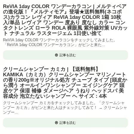
ReVIA 1day COLOR ワンデーカラコン | メルティベア
の進化版！『メルティモア』登場★送料無料(ネコポ
ス)カラコン レヴィア ReVIA 1day COLOR 1箱 10枚
入/単品 レヴィア ワンデー 度あり 度なし カラー コン
タクトレンズ ローラ ROLA 裸眼風 紫外線対策 UVカッ
ト ナチュラル ラスタージェム 1日使い捨て
ReVIA 1day COLOR ワンデーカラコンをチェックしてみました。
「ReVIA 1day COLOR ワンデーカラコン」がピンと来た...
記事を読む
クリームシャンプー カミカ | 【送料無料】
KAMIKA（カミカ）クリームシャンプー マリンノート
の香り200g※オリジナル処方 チューブ タイプ [頭皮か
ら潤う オールインワンシャンプー エイジングケア 頭
皮ケア 保湿 補修 ダメージヘア うねり ヘッドスパ 美
容成分 泡立たないシャンプー ヘ サイズ：4本
クリームシャンプー カミカをチェックしてみました。「クリームシャ
ンプー カミカ」がピンと来た人はチェックしてみて！ → クリームシャ
ンプー...
記事を読む