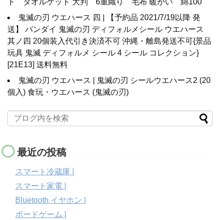
ト タオルケット 大判 6重織り 毛布 暖かい 綿100
鬼滅の刃 ウエハース 四 | 【予約品 2021/7/19以降 発
送】 バンダイ 鬼滅の刃 ディフォルメシール ウエハース
其ノ四 20個装入代引き決済不可 沖縄・離島発送不可{景品
玩具 鬼滅 ディフォルメ シール 4 シール コレクション}
[21E13] 送料無料
鬼滅の刃 ウエハース | 鬼滅の刃 シールウエハース2 (20
個入) 食玩・ウエハース (鬼滅の刃)
最近の投稿
スマート冷蔵庫 |
スマート家電 |
Bluetooth イヤホン |
ボードゲーム |