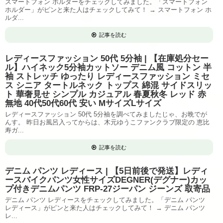
スマートフォン ホルダーをチェックしてみました。「スマートフォン
ホルダー」がピンと来た人はチェックしてみて！ → スマートフォン ホ
ルダ...
記事を読む
レディースファッション 50代 5分袖 | 【在庫処分セー
ル】ハイネック5分袖カットソー デニム風 コットン 半
袖 ストレッチ ゆったり レディースファッション ミセ
ス シニア タートルネック トップス 綿混 サイドスリッ
ト 華奢見せ シンプル カジュアル 春夏秋冬 レッド 赤
無地 40代50代60代 安い MサイズLサイズ
レディースファッション 50代 5分袖を調べてみましたじゃ、お晩でが
んす。 昨日お風呂入ってからは、木元ゆうこファンクラブ限定の 恵比
寿ガ...
記事を読む
デニム パンツ レディース | 【5日前後で発送】レディ
ースバイクパンツ女性サイズDEGNER(デグナー)カッ
プ付きデニムパンツ FRP-27ジーパン ジーンズ 取寄品
デニム パンツ レディースをチェックしてみました。「デニム パンツ
レディース」がピンと来た人はチェックしてみて！ → デニム パンツ
レ...