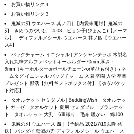
お買い物リンク４
お買い物リンク３
鬼滅の刃 ウエハース 其ノ四 | 【内袋未開封】鬼滅の
刃 きめつのやいば 4-03 ピョン子(ぴょんこ)【ノーマ
ル】 ディフォルメシール ウエハース 其ノ四【ウエハー
ス4】
バッグチャーム イニシャル | アンシャンテラボ 木製名
入れ丸枠アルファベットキーホルダー70mm 厚さ：
6mm（キーホルダーorボールチェーンor革ひも付き）/ ネ
ームタグ イニシャル バッグチャーム 入園 卒園 入学 卒業
プレゼント 部活【無料ギフトボックス付】【ゆうパケッ
ト対応】
タオルケット セミダブル | BeddingWish タオルケッ
ト ガーゼ タオルケット 夏用 セミダブル ブランケッ
ト タオルケット 大判 6重織り 毛布 暖かい 綿100
鬼滅の刃 ウエハース 四 | 【予約品 2021/7/19以降 発
送】 バンダイ 鬼滅の刃 ディフォルメシール ウエハース