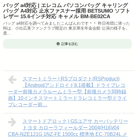
バッグ a4対応 | エレコム パソコンバッグ キャリング
バッグ A4対応 止水ファスナー採用 BETSUMO ソフト
レザー 15.6インチ対応 キャメル BM-BE02CA
バッグ a4対応を調べてみましたこんばんわです＾＾ 昨日布団に潜った
時は、小出広美ファンクラブ限定の 東京厚生年金会館 公演の様子を。
貴...
記事を読む
スマートミラー | RSプロダクト(RSProduct)
【Androidアンドロイド8.1搭載】ドライブレコ
ーダー前後カメラルームミラー型【前後カメラ同時録
画】10インチスマートミラードラレコミラー型ドライ
ブレコーダー前…
スマートドアロック | GSユアサ カーバッテリー
トヨタ カローラフィールダー 2004(H16)/04
CBA-NZE121G 1NZ-FE 1500cc 標準地 EC-70B24L メ