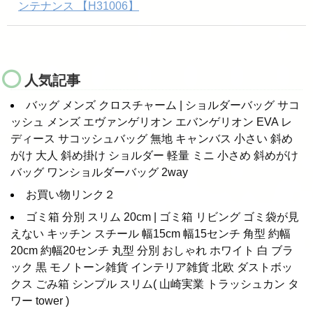
ンテナンス 【H31006】
人気記事
バッグ メンズ クロスチャーム | ショルダーバッグ サコ
ッシュ メンズ エヴァンゲリオン エバンゲリオン EVA レ
ディース サコッシュバッグ 無地 キャンバス 小さい 斜め
がけ 大人 斜め掛け ショルダー 軽量 ミニ 小さめ 斜めがけ
バッグ ワンショルダーバッグ 2way
お買い物リンク２
ゴミ箱 分別 スリム 20cm | ゴミ箱 リビング ゴミ袋が見
えない キッチン スチール 幅15cm 幅15センチ 角型 約幅
20cm 約幅20センチ 丸型 分別 おしゃれ ホワイト 白 ブラ
ック 黒 モノトーン雑貨 インテリア雑貨 北欧 ダストボッ
クス ごみ箱 シンプル スリム( 山崎実業 トラッシュカン タ
ワー tower )