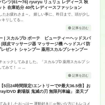
(61〜76) ryuryu リュリュ レディース 秋
レット 在庫処分 40代 レディースファッション
てみましたお疲れさま～。 嬉しい事に、昨日まで、頭が少し
リしてる...
記事を読む
ー | スカルプD ボーテ ビューティーヘッドスパ
|頭皮マッサージ器 マッサージ機 ヘッドスパ 防
プレゼント シャンプー 薬用スカルプシャンプー
チェックしてみました。「スカルプD 薬用スカルプ シ
て！ → ...
記事を読む
| 【5日24時間限定!エントリーでP最大36.5倍】お
ray/DVD 劇場版 鬼滅の刃 無限列車編」 楽天ブ
調べてみましたおっはー 運動好きじゃ無いな方にもレコメ