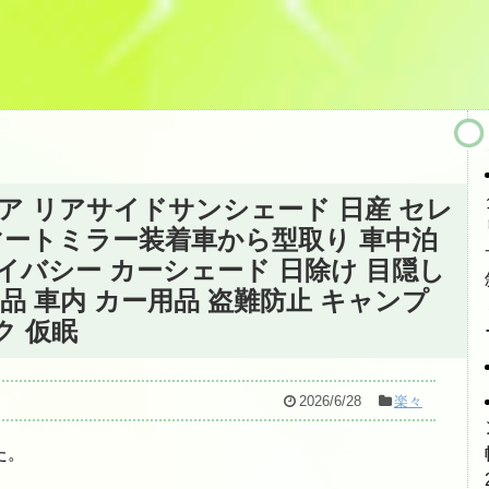
リア リアサイドサンシェード 日産 セレ
8はスマートミラー装着車から型取り 車中泊
イバシー カーシェード 日除け 目隠し
用品 車内 カー用品 盗難防止 キャンプ
ク 仮眠
2026/6/28
楽々
た。