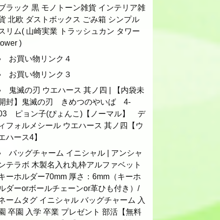
ブラック 黒 モノトーン雑貨 インテリア雑
貨 北欧 ダストボックス ごみ箱 シンプル
スリム( 山崎実業 トラッシュカン タワー
tower )
お買い物リンク４
お買い物リンク３
鬼滅の刃 ウエハース 其ノ四 | 【内袋未
開封】鬼滅の刃 きめつのやいば 4-
03 ピョン子(ぴょんこ)【ノーマル】 デ
ィフォルメシール ウエハース 其ノ四【ウ
エハース4】
バッグチャーム イニシャル | アンシャ
ンテラボ 木製名入れ丸枠アルファベット
キーホルダー70mm 厚さ：6mm（キーホ
ルダーorボールチェーンor革ひも付き）/
ネームタグ イニシャル バッグチャーム 入
園 卒園 入学 卒業 プレゼント 部活【無料