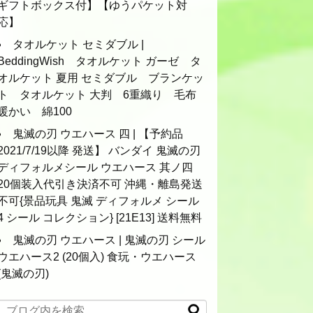
ギフトボックス付】【ゆうパケット対
応】
タオルケット セミダブル |
BeddingWish タオルケット ガーゼ タ
オルケット 夏用 セミダブル ブランケッ
ト タオルケット 大判 6重織り 毛布
暖かい 綿100
鬼滅の刃 ウエハース 四 | 【予約品
2021/7/19以降 発送】 バンダイ 鬼滅の刃
ディフォルメシール ウエハース 其ノ四
20個装入代引き決済不可 沖縄・離島発送
不可{景品玩具 鬼滅 ディフォルメ シール
4 シール コレクション} [21E13] 送料無料
鬼滅の刃 ウエハース | 鬼滅の刃 シール
ウエハース2 (20個入) 食玩・ウエハース
(鬼滅の刃)