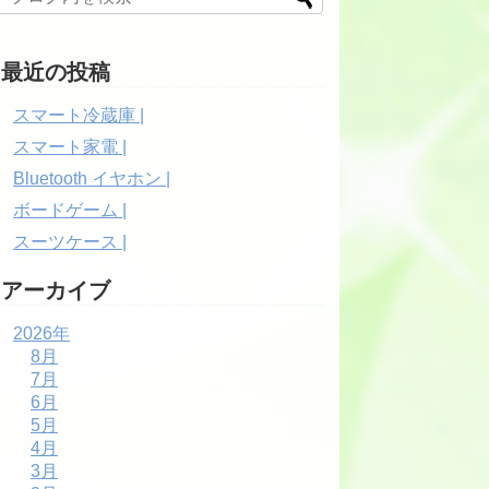
最近の投稿
スマート冷蔵庫 |
スマート家電 |
Bluetooth イヤホン |
ボードゲーム |
スーツケース |
アーカイブ
2026年
8月
7月
6月
5月
4月
3月