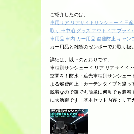
ご紹介したのは、
車用リア リアサイドサンシェード 日産 
取り 車中泊 グッズ アウトドア プライ
車用品 車内 カー用品 盗難防止 キャン
カー用品と雑貨のゼンポーでお取り扱
詳細は、以下のとおりです。
車種別サンシェード リア リアサイド 
空間を！防水・遮光車種別サンシェー
よる燃費向上！カーテンタイプと違っ
脱着なので誰でも簡単に何度でも装着
に大活躍です！基本セット内容：リアガ