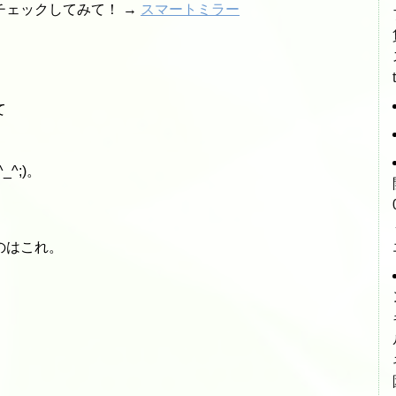
チェックしてみて！ →
スマートミラー
て
^;)。
のはこれ。