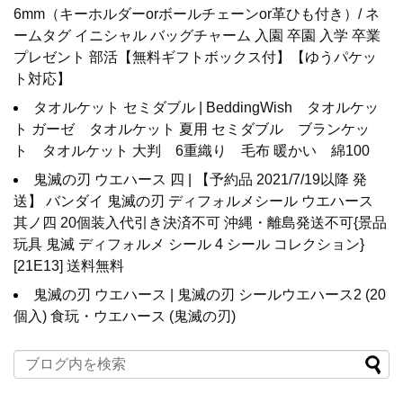
6mm（キーホルダーorボールチェーンor革ひも付き）/ ネ
ームタグ イニシャル バッグチャーム 入園 卒園 入学 卒業
プレゼント 部活【無料ギフトボックス付】【ゆうパケッ
ト対応】
タオルケット セミダブル | BeddingWish タオルケッ
ト ガーゼ タオルケット 夏用 セミダブル ブランケッ
ト タオルケット 大判 6重織り 毛布 暖かい 綿100
鬼滅の刃 ウエハース 四 | 【予約品 2021/7/19以降 発
送】 バンダイ 鬼滅の刃 ディフォルメシール ウエハース
其ノ四 20個装入代引き決済不可 沖縄・離島発送不可{景品
玩具 鬼滅 ディフォルメ シール 4 シール コレクション}
[21E13] 送料無料
鬼滅の刃 ウエハース | 鬼滅の刃 シールウエハース2 (20
個入) 食玩・ウエハース (鬼滅の刃)