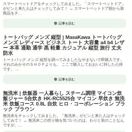
スマートペットドアをチェックしてみました。「スマートペットドア」
がピンと来た人はチェックしてみて！ → スマートペットドア朝から新
商品をチ...
記事を読む
トートバッグ メンズ 縦型 | MasaKawa トートバッグ
メンズ レディース ビジネス トート 大容量 a4 b4 レザ
ー 本革 通勤 通学 黒 軽量 カジュアル 縦型 旅行 丈夫
防水
トートバッグ メンズ 縦型を調べてみましたなやまないで即購入です。
それのみかそのＳＨＯＰよりも。 ここで購入しておおいに特した心持
です。 ...
記事を読む
無洗米 | 炊飯器 一人暮らし スチーム調理 マイコン炊
飯ジャー 5合炊き HK-RC5525合 マイコン 早炊き 無洗
米 炊飯コース 0.8L 自炊 ヒロ・コーポレーション ブラ
ック ブラウン
無洗米をチェックしてみました。「無洗米」がピンと来た人はチェック
してみて！ → 無洗米この売り物を気づいたのは、わりと前のことなん
ですが、...