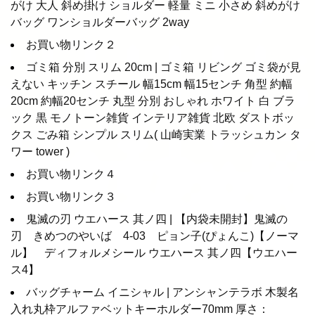
がけ 大人 斜め掛け ショルダー 軽量 ミニ 小さめ 斜めがけ
バッグ ワンショルダーバッグ 2way
お買い物リンク２
ゴミ箱 分別 スリム 20cm | ゴミ箱 リビング ゴミ袋が見
えない キッチン スチール 幅15cm 幅15センチ 角型 約幅
20cm 約幅20センチ 丸型 分別 おしゃれ ホワイト 白 ブラ
ック 黒 モノトーン雑貨 インテリア雑貨 北欧 ダストボッ
クス ごみ箱 シンプル スリム( 山崎実業 トラッシュカン タ
ワー tower )
お買い物リンク４
お買い物リンク３
鬼滅の刃 ウエハース 其ノ四 | 【内袋未開封】鬼滅の
刃 きめつのやいば 4-03 ピョン子(ぴょんこ)【ノーマ
ル】 ディフォルメシール ウエハース 其ノ四【ウエハー
ス4】
バッグチャーム イニシャル | アンシャンテラボ 木製名
入れ丸枠アルファベットキーホルダー70mm 厚さ：