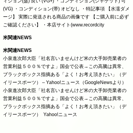
ィション(盤) 良い (VG+) ・コンディション(ジャケット) 可
(VG) ・コンディション(帯) オビなし ・特記事項 【水濡ダメ
ージ】 実際に発送される商品の画像です 【ご購入前に必ず
ご確認ください】 ・本店サイト(www.recordcity
米関連NEWS
米関連NEWS
小泉進次郎大臣「社名言いませんけど米の大手卸売業者の
営業利益５００％ですよ」国会で公表→この高騰は異常、
ブラックボックス指摘ある「よく！お考え頂きたい」（デ
イリースポーツ） – Yahoo!ニュース（GoogleNewsより）
小泉進次郎大臣「社名言いませんけど米の大手卸売業者の
営業利益５００％ですよ」国会で公表→この高騰は異常、
ブラックボックス指摘ある「よく！お考え頂きたい」（デ
イリースポーツ） Yahoo!ニュース