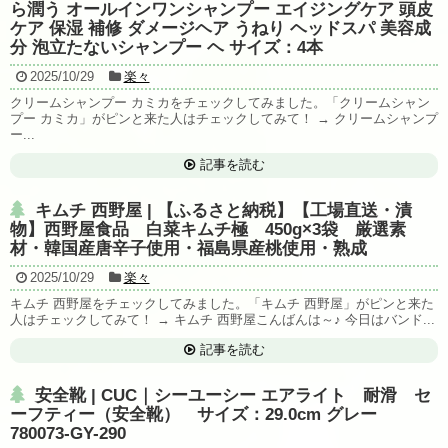
ら潤う オールインワンシャンプー エイジングケア 頭皮
ケア 保湿 補修 ダメージヘア うねり ヘッドスパ 美容成
分 泡立たないシャンプー ヘ サイズ：4本
2025/10/29
楽々
クリームシャンプー カミカをチェックしてみました。「クリームシャン
プー カミカ」がピンと来た人はチェックしてみて！ → クリームシャンプ
ー...
記事を読む
キムチ 西野屋 | 【ふるさと納税】【工場直送・漬
物】西野屋食品 白菜キムチ極 450g×3袋 厳選素
材・韓国産唐辛子使用・福島県産桃使用・熟成
2025/10/29
楽々
キムチ 西野屋をチェックしてみました。「キムチ 西野屋」がピンと来た
人はチェックしてみて！ → キムチ 西野屋こんばんは～♪ 今日はバンド...
記事を読む
安全靴 | CUC｜シーユーシー エアライト 耐滑 セ
ーフティー（安全靴） サイズ：29.0cm グレー
780073-GY-290