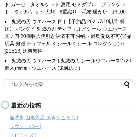
ト ガーゼ タオルケット 夏用 セミダブル ブランケッ
ト タオルケット 大判 6重織り 毛布 暖かい 綿100
鬼滅の刃 ウエハース 四 | 【予約品 2021/7/19以降 発
送】 バンダイ 鬼滅の刃 ディフォルメシール ウエハース
其ノ四 20個装入代引き決済不可 沖縄・離島発送不可{景品
玩具 鬼滅 ディフォルメ シール 4 シール コレクション}
[21E13] 送料無料
鬼滅の刃 ウエハース | 鬼滅の刃 シールウエハース2 (20
個入) 食玩・ウエハース (鬼滅の刃)
最近の投稿
無洗米 山形県産 あきたこまち |
サウンドバー |
スピライズ |