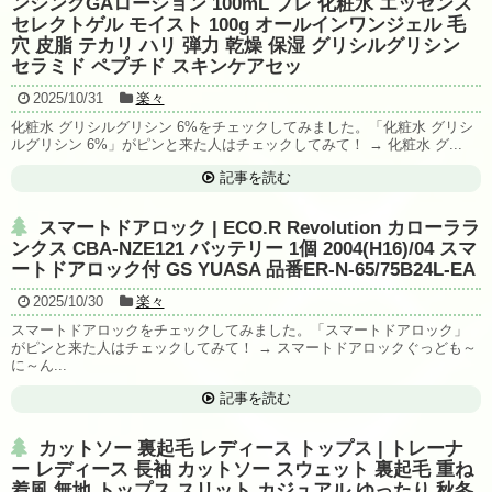
ンシングGAローション 100mL プレ 化粧水 エッセンス
セレクトゲル モイスト 100g オールインワンジェル 毛
穴 皮脂 テカリ ハリ 弾力 乾燥 保湿 グリシルグリシン
セラミド ペプチド スキンケアセッ
2025/10/31
楽々
化粧水 グリシルグリシン 6%をチェックしてみました。「化粧水 グリシ
ルグリシン 6%」がピンと来た人はチェックしてみて！ → 化粧水 グ...
記事を読む
スマートドアロック | ECO.R Revolution カローララ
ンクス CBA-NZE121 バッテリー 1個 2004(H16)/04 スマ
ートドアロック付 GS YUASA 品番ER-N-65/75B24L-EA
2025/10/30
楽々
スマートドアロックをチェックしてみました。「スマートドアロック」
がピンと来た人はチェックしてみて！ → スマートドアロックぐっども～
に～ん...
記事を読む
カットソー 裏起毛 レディース トップス | トレーナ
ー レディース 長袖 カットソー スウェット 裏起毛 重ね
着風 無地 トップス スリット カジュアル ゆったり 秋冬