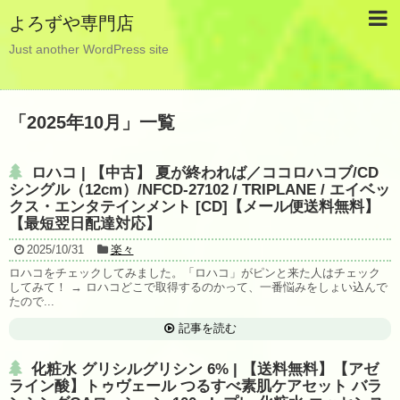
よろずや専門店
Just another WordPress site
「
2025年10月
」
一覧
ロハコ | 【中古】 夏が終われば／ココロハコブ/CD
シングル（12cm）/NFCD-27102 / TRIPLANE / エイベッ
クス・エンタテインメント [CD]【メール便送料無料】
【最短翌日配達対応】
2025/10/31
楽々
ロハコをチェックしてみました。「ロハコ」がピンと来た人はチェック
してみて！ → ロハコどこで取得するのかって、一番悩みをしょい込んで
たので...
記事を読む
化粧水 グリシルグリシン 6% | 【送料無料】【アゼ
ライン酸】トゥヴェール つるすべ素肌ケアセット バラ