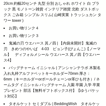
20cm 約幅20センチ 丸型 分別 おしゃれ ホワイト 白 ブラ
ック 黒 モノトーン雑貨 インテリア雑貨 北欧 ダストボッ
クス ごみ箱 シンプル スリム( 山崎実業 トラッシュカン タ
ワー tower )
お買い物リンク４
お買い物リンク３
鬼滅の刃 ウエハース 其ノ四 | 【内袋未開封】鬼滅の
刃 きめつのやいば 4-03 ピョン子(ぴょんこ)【ノーマ
ル】 ディフォルメシール ウエハース 其ノ四【ウエハー
ス4】
バッグチャーム イニシャル | アンシャンテラボ 木製名
入れ丸枠アルファベットキーホルダー70mm 厚さ：
6mm（キーホルダーorボールチェーンor革ひも付き）/ ネ
ームタグ イニシャル バッグチャーム 入園 卒園 入学 卒業
プレゼント 部活【無料ギフトボックス付】【ゆうパケッ
ト対応】
タオルケット セミダブル | BeddingWish タオルケッ