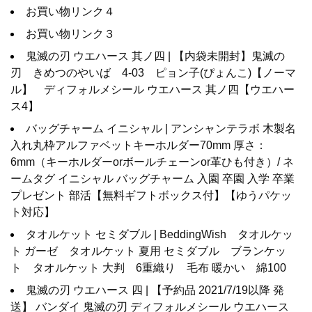
お買い物リンク４
お買い物リンク３
鬼滅の刃 ウエハース 其ノ四 | 【内袋未開封】鬼滅の
刃 きめつのやいば 4-03 ピョン子(ぴょんこ)【ノーマ
ル】 ディフォルメシール ウエハース 其ノ四【ウエハー
ス4】
バッグチャーム イニシャル | アンシャンテラボ 木製名
入れ丸枠アルファベットキーホルダー70mm 厚さ：
6mm（キーホルダーorボールチェーンor革ひも付き）/ ネ
ームタグ イニシャル バッグチャーム 入園 卒園 入学 卒業
プレゼント 部活【無料ギフトボックス付】【ゆうパケッ
ト対応】
タオルケット セミダブル | BeddingWish タオルケッ
ト ガーゼ タオルケット 夏用 セミダブル ブランケッ
ト タオルケット 大判 6重織り 毛布 暖かい 綿100
鬼滅の刃 ウエハース 四 | 【予約品 2021/7/19以降 発
送】 バンダイ 鬼滅の刃 ディフォルメシール ウエハース