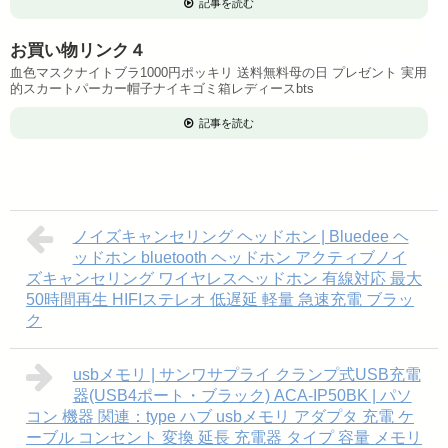
記事を読む
お買い物リンク４
血色マスクナイトブラ1000円ポッキリ 送料無料母の日 プレゼント 実用
的スカートパーカー帽子ナイキゴミ箱レディースbts
記事を読む
ノイズキャンセリング ヘッドホン | Bluedee ヘ
ッドホン bluetooth ヘッドホン アクティブノイ
ズキャンセリング ワイヤレスヘッドホン 有線対応 最大
50時間再生 HIFIステレオ 低遅延 軽量 急速充電 ブラッ
ク
usbメモリ | サンワサプライ クランプ式USB充電
器(USB4ポート・ブラック) ACA-IP50BK | パソ
コン 機器 関連：type ハブ usbメモリ アダプタ 充電 ケ
ーブル コンセント 変換 延長 充電器 タイプ 容量 メモリ