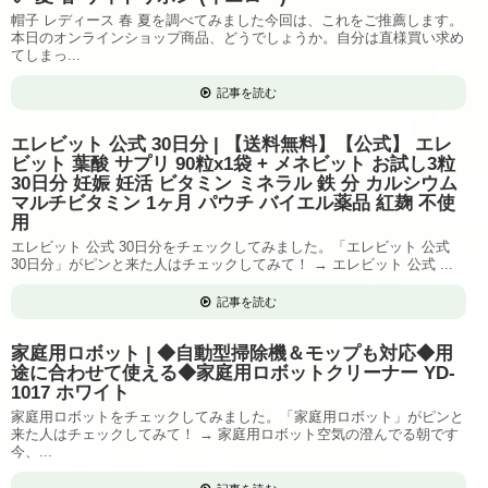
帽子 レディース 春 夏を調べてみました今回は、これをご推薦します。
本日のオンラインショップ商品、どうでしょうか。自分は直様買い求め
てしまっ...
記事を読む
エレビット 公式 30日分 | 【送料無料】【公式】 エレ
ビット 葉酸 サプリ 90粒x1袋 + メネビット お試し3粒
30日分 妊娠 妊活 ビタミン ミネラル 鉄 分 カルシウム
マルチビタミン 1ヶ月 パウチ バイエル薬品 紅麹 不使
用
エレビット 公式 30日分をチェックしてみました。「エレビット 公式
30日分」がピンと来た人はチェックしてみて！ → エレビット 公式 ...
記事を読む
家庭用ロボット | ◆自動型掃除機＆モップも対応◆用
途に合わせて使える◆家庭用ロボットクリーナー YD-
1017 ホワイト
家庭用ロボットをチェックしてみました。「家庭用ロボット」がピンと
来た人はチェックしてみて！ → 家庭用ロボット空気の澄んでる朝です
今、...