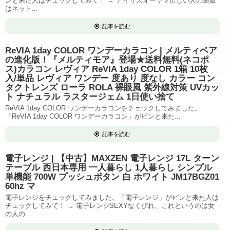
ンと来た人はチェックしてみて！ → アイリスオーヤマ忙しい人の通販
はネット...
記事を読む
ReVIA 1day COLOR ワンデーカラコン | メルティベア
の進化版！『メルティモア』登場★送料無料(ネコポ
ス)カラコン レヴィア ReVIA 1day COLOR 1箱 10枚
入/単品 レヴィア ワンデー 度あり 度なし カラー コン
タクトレンズ ローラ ROLA 裸眼風 紫外線対策 UVカッ
ト ナチュラル ラスタージェム 1日使い捨て
ReVIA 1day COLOR ワンデーカラコンをチェックしてみました。
「ReVIA 1day COLOR ワンデーカラコン」がピンと来た...
記事を読む
電子レンジ | 【中古】MAXZEN 電子レンジ 17L ターン
テーブル 西日本専用 一人暮らし 1人暮らし シンプル
単機能 700W プッシュボタン 白 ホワイト JM17BGZ01
60hz マ
電子レンジをチェックしてみました。「電子レンジ」がピンと来た人は
チェックしてみて！ → 電子レンジSEXYなくびれ、これというのは女
の人の...