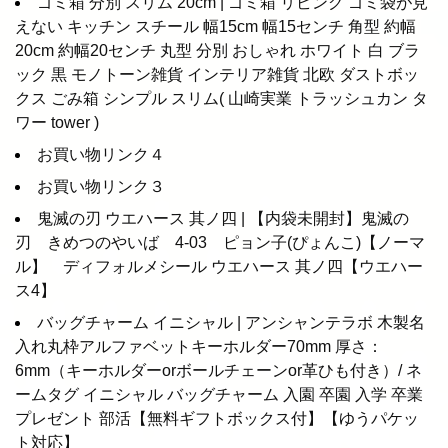
ゴミ箱 分別 スリム 20cm | ゴミ箱 リビング ゴミ袋が見
えない キッチン スチール 幅15cm 幅15センチ 角型 約幅
20cm 約幅20センチ 丸型 分別 おしゃれ ホワイト 白 ブラ
ック 黒 モノトーン雑貨 インテリア雑貨 北欧 ダストボッ
クス ごみ箱 シンプル スリム( 山崎実業 トラッシュカン タ
ワー tower )
お買い物リンク４
お買い物リンク３
鬼滅の刃 ウエハース 其ノ四 | 【内袋未開封】鬼滅の
刃 きめつのやいば 4-03 ピョン子(ぴょんこ)【ノーマ
ル】 ディフォルメシール ウエハース 其ノ四【ウエハー
ス4】
バッグチャーム イニシャル | アンシャンテラボ 木製名
入れ丸枠アルファベットキーホルダー70mm 厚さ：
6mm（キーホルダーorボールチェーンor革ひも付き）/ ネ
ームタグ イニシャル バッグチャーム 入園 卒園 入学 卒業
プレゼント 部活【無料ギフトボックス付】【ゆうパケッ
ト対応】