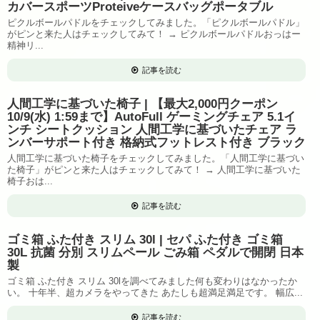
カバースポーツProteiveケースバッグポータブル
ピクルボールパドルをチェックしてみました。「ピクルボールパドル」
がピンと来た人はチェックしてみて！ → ピクルボールパドルおっはー
精神リ...
記事を読む
人間工学に基づいた椅子 | 【最大2,000円クーポン
10/9(水) 1:59まで】AutoFull ゲーミングチェア 5.1イ
ンチ シートクッション 人間工学に基づいたチェア ラ
ンバーサポート付き 格納式フットレスト付き ブラック
人間工学に基づいた椅子をチェックしてみました。「人間工学に基づい
た椅子」がピンと来た人はチェックしてみて！ → 人間工学に基づいた
椅子おは...
記事を読む
ゴミ箱 ふた付き スリム 30l | セパ ふた付き ゴミ箱
30L 抗菌 分別 スリムペール ごみ箱 ペダルで開閉 日本
製
ゴミ箱 ふた付き スリム 30lを調べてみました何も変わりはなかったか
い。 十年半、超カメラをやってきた あたしも超満足満足です。 幅広...
記事を読む