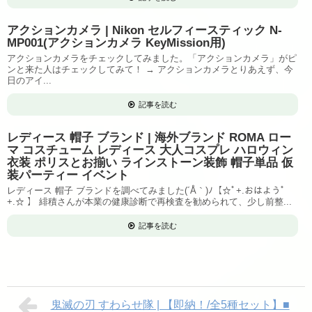
アクションカメラ | Nikon セルフィースティック N-
MP001(アクションカメラ KeyMission用)
アクションカメラをチェックしてみました。「アクションカメラ」がピ
ンと来た人はチェックしてみて！ → アクションカメラとりあえず、今
日のアイ...
記事を読む
レディース 帽子 ブランド | 海外ブランド ROMA ロー
マ コスチューム レディース 大人コスプレ ハロウィン
衣装 ポリスとお揃い ラインストーン装飾 帽子単品 仮
装パーティー イベント
レディース 帽子 ブランドを調べてみました(´Å｀)ﾉ【☆ﾟ+.おはようﾟ
+.☆ 】 緋積さんが本業の健康診断で再検査を勧められて、少し前整...
記事を読む
鬼滅の刃 すわらせ隊 | 【即納！/全5種セット】■