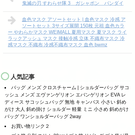
鬼滅の刃 すわらせ隊 3 ガシャポン バンダイ
血色マスク アソートセット | 血色マスク 冷感 ア
ソートセット 3サイズ展開 150枚 元祖 血色カラ
ー やわらかマスク WEIMALL 夏用マスク 夏マスク ライ
ラックアッシュ マスク 接触冷感 立体 不織布マスク 冷
感マスク 不織布 冷感不織布マスク 血色 bwmz
人気記事
バッグ メンズ クロスチャーム | ショルダーバッグ サコ
ッシュ メンズ エヴァンゲリオン エバンゲリオン EVA レ
ディース サコッシュバッグ 無地 キャンバス 小さい 斜め
がけ 大人 斜め掛け ショルダー 軽量 ミニ 小さめ 斜めがけ
バッグ ワンショルダーバッグ 2way
お買い物リンク２