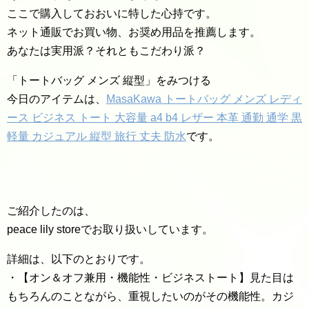
ここで購入しておおいに特した心持です。
ネット通販でお買い物、お奨め用品を推薦します。
あなたは実用派？それともこだわり派？
「トートバッグ メンズ 縦型」をみつける
今日のアイテムは、
MasaKawa トートバッグ メンズ レディ
ース ビジネス トート 大容量 a4 b4 レザー 本革 通勤 通学 黒
軽量 カジュアル 縦型 旅行 丈夫 防水
です。
ご紹介したのは、
peace lily storeでお取り扱いしています。
詳細は、以下のとおりです。
・【オン＆オフ兼用・機能性・ビジネストート】見た目は
もちろんのことながら、重視したいのがその機能性。カジ