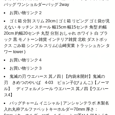
バッグ ワンショルダーバッグ 2way
お買い物リンク２
ゴミ箱 分別 スリム 20cm | ゴミ箱 リビング ゴミ袋が見
えない キッチン スチール 幅15cm 幅15センチ 角型 約幅
20cm 約幅20センチ 丸型 分別 おしゃれ ホワイト 白 ブラ
ック 黒 モノトーン雑貨 インテリア雑貨 北欧 ダストボッ
クス ごみ箱 シンプル スリム( 山崎実業 トラッシュカン タ
ワー tower )
お買い物リンク４
お買い物リンク３
鬼滅の刃 ウエハース 其ノ四 | 【内袋未開封】鬼滅の
刃 きめつのやいば 4-03 ピョン子(ぴょんこ)【ノーマ
ル】 ディフォルメシール ウエハース 其ノ四【ウエハー
ス4】
バッグチャーム イニシャル | アンシャンテラボ 木製名
入れ丸枠アルファベットキーホルダー70mm 厚さ：