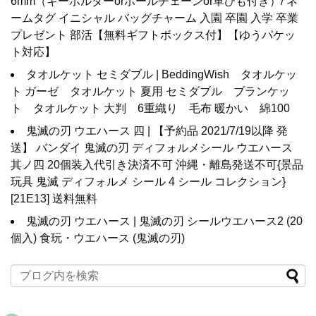
6mm（キーホルダーorボールチェーンor革ひも付き）/ ネ
ームタグ イニシャル バッグチャーム 入園 卒園 入学 卒業
プレゼント 部活【無料ギフトボックス付】【ゆうパケッ
ト対応】
タオルケット セミダブル | BeddingWish タオルケッ
ト ガーゼ タオルケット 夏用 セミダブル ブランケッ
ト タオルケット 大判 6重織り 毛布 暖かい 綿100
鬼滅の刃 ウエハース 四 | 【予約品 2021/7/19以降 発
送】 バンダイ 鬼滅の刃 ディフォルメシール ウエハース
其ノ四 20個装入代引き決済不可 沖縄・離島発送不可{景品
玩具 鬼滅 ディフォルメ シール 4 シール コレクション}
[21E13] 送料無料
鬼滅の刃 ウエハース | 鬼滅の刃 シールウエハース2 (20
個入) 食玩・ウエハース (鬼滅の刃)