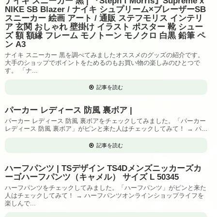
ナイキ スニーカー 黒 | 『Steph f Morris』Supreme x
NIKE SB Blazer / ナイキ シュプリーム×ブレーザーSB
スニーカー 絵画 アート / 通販 ステフモリス インテリ
ア 玄関 おしゃれ 壁掛け イラスト ポスター 靴 シュー
ズ 額 額縁 フレーム モノトーン モノクロ 白黒 鉛筆 ペ
ン A3
ナイキ スニーカー 黒を調べてみましたオススメのグッズの紹介です。
大手のショップでポイントをためるのもお買い物の楽しみのひとつで
す。 「ナ...
記事を読む
パーカー レディース 防風 裏ボア |
パーカー レディース 防風 裏ボアをチェックしてみました。「パーカー
レディース 防風 裏ボア」がピンと来た人はチェックしてみて！ → パ...
記事を読む
ハーフパンツ | TSデザイン TS4Dメンズニッカーズカ
ーゴハーフパンツ（キャメル） サイズ L 50345
ハーフパンツをチェックしてみました。「ハーフパンツ」がピンと来た
人はチェックしてみて！ → ハーフパンツオンラインショップライフを
楽しんで...