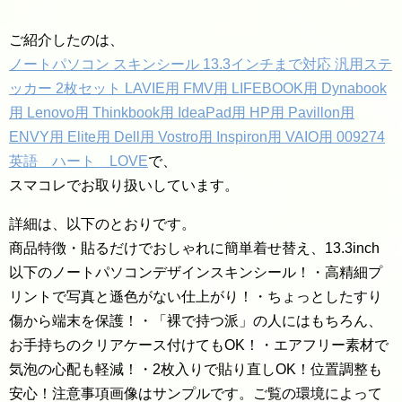
ご紹介したのは、
ノートパソコン スキンシール 13.3インチまで対応 汎用ステ
ッカー 2枚セット LAVIE用 FMV用 LIFEBOOK用 Dynabook
用 Lenovo用 Thinkbook用 IdeaPad用 HP用 Pavillon用
ENVY用 Elite用 Dell用 Vostro用 Inspiron用 VAIO用 009274
英語 ハート LOVE
で、
スマコレでお取り扱いしています。
詳細は、以下のとおりです。
商品特徴・貼るだけでおしゃれに簡単着せ替え、13.3inch
以下のノートパソコンデザインスキンシール！・高精細プ
リントで写真と遜色がない仕上がり！・ちょっとしたすり
傷から端末を保護！・「裸で持つ派」の人にはもちろん、
お手持ちのクリアケース付けてもOK！・エアフリー素材で
気泡の心配も軽減！・2枚入りで貼り直しOK！位置調整も
安心！注意事項画像はサンプルです。ご覧の環境によって