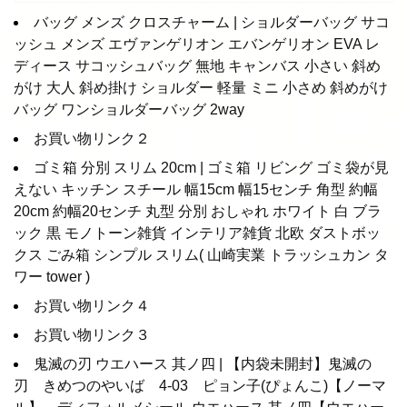
バッグ メンズ クロスチャーム | ショルダーバッグ サコ
ッシュ メンズ エヴァンゲリオン エバンゲリオン EVA レ
ディース サコッシュバッグ 無地 キャンバス 小さい 斜め
がけ 大人 斜め掛け ショルダー 軽量 ミニ 小さめ 斜めがけ
バッグ ワンショルダーバッグ 2way
お買い物リンク２
ゴミ箱 分別 スリム 20cm | ゴミ箱 リビング ゴミ袋が見
えない キッチン スチール 幅15cm 幅15センチ 角型 約幅
20cm 約幅20センチ 丸型 分別 おしゃれ ホワイト 白 ブラ
ック 黒 モノトーン雑貨 インテリア雑貨 北欧 ダストボッ
クス ごみ箱 シンプル スリム( 山崎実業 トラッシュカン タ
ワー tower )
お買い物リンク４
お買い物リンク３
鬼滅の刃 ウエハース 其ノ四 | 【内袋未開封】鬼滅の
刃 きめつのやいば 4-03 ピョン子(ぴょんこ)【ノーマ