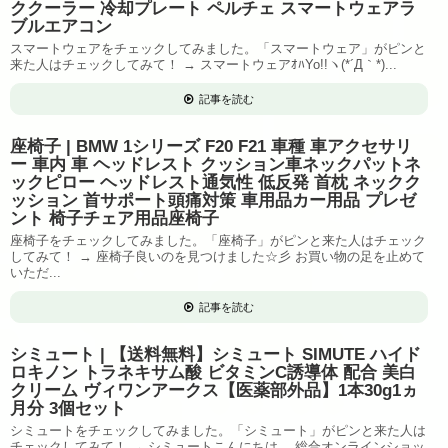
ククーラー 冷却プレート ペルチェ スマートウェアラ
ブルエアコン
スマートウェアをチェックしてみました。「スマートウェア」がピンと
来た人はチェックしてみて！ → スマートウェアｵﾊYo!!ヽ(*´Д｀*)...
記事を読む
座椅子 | BMW 1シリーズ F20 F21 車種 車アクセサリ
ー 車内 車 ヘッドレスト クッション車ネックパットネ
ックピロー ヘッドレスト通気性 低反発 首枕 ネックク
ッション 首サポート頭痛対策 車用品カー用品 プレゼ
ント 椅子チェア用品座椅子
座椅子をチェックしてみました。「座椅子」がピンと来た人はチェック
してみて！ → 座椅子良いのを見つけました☆彡 お買い物の足を止めて
いただ...
記事を読む
シミュート | 【送料無料】シミュート SIMUTE ハイド
ロキノン トラネキサム酸 ビタミンC誘導体 配合 美白
クリーム ヴィワンアークス【医薬部外品】1本30g1ヵ
月分 3個セット
シミュートをチェックしてみました。「シミュート」がピンと来た人は
チェックしてみて！ → シミュートこんにちは。 総合オンラインショッ