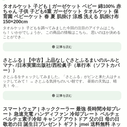
タオルケット 子ども | ガーゼケット ベビー 綿100% 赤
ちゃん 子供 子ども6重 ガーゼケット タオルケット 保
育園 ベビーケット 春 夏 肌掛け 涼感 洗える 肌掛け布
150×200cm
タオルケット 子どもを調べてみました今回の注目のアイテムはこち
ら！ いかがでしょうか。 この商品の情報はこちら。 思いのほか決める
ことができ...
記事を読む
さとふる | 【中古】上品なしぐさとふるまいのル-ルと
マナ- /日本実業出版社/西松眞子（単行本（ソフトカバ
ー））
さとふるをチェックしてみました。「さとふる」がピンと来た人はチェ
ックしてみて！ → さとふる気持ちのいい朝です。 昼前の天気は、晴
天！ 今...
記事を読む
スマートウェア | ネッククーラー 最強 長時間冷却プレ
ート 急速充電 ハンディファン 冷却プレート ペルチェ
ペルチェ素子冷却 キャンプ アウトドア 父の日 母の日
敬老の日 誕生日プレゼント ギフト jmei 送料無料 ネッ