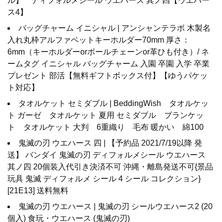
ル】 ディフォルメシール ウエハース 其ノ四【ウエハー
ス4】
バッグチャーム イニシャル | アンシャンテラボ 木製名
入れ丸枠アルファベットキーホルダー70mm 厚さ：
6mm（キーホルダーorボールチェーンor革ひも付き）/ ネ
ームタグ イニシャル バッグチャーム 入園 卒園 入学 卒業
プレゼント 部活【無料ギフトボックス付】【ゆうパケッ
ト対応】
タオルケット セミダブル | BeddingWish タオルケッ
ト ガーゼ タオルケット 夏用 セミダブル ブランケッ
ト タオルケット 大判 6重織り 毛布 暖かい 綿100
鬼滅の刃 ウエハース 四 | 【予約品 2021/7/19以降 発
送】 バンダイ 鬼滅の刃 ディフォルメシール ウエハース
其ノ四 20個装入代引き決済不可 沖縄・離島発送不可{景品
玩具 鬼滅 ディフォルメ シール 4 シール コレクション}
[21E13] 送料無料
鬼滅の刃 ウエハース | 鬼滅の刃 シールウエハース2 (20
個入) 食玩・ウエハース (鬼滅の刃)