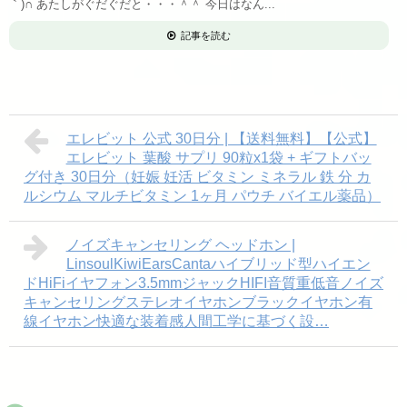
｀)∩ あたしがぐだぐだと・・・＾＾ 今日はなん...
記事を読む
エレビット 公式 30日分 | 【送料無料】【公式】
エレビット 葉酸 サプリ 90粒x1袋 + ギフトバッ
グ付き 30日分（妊娠 妊活 ビタミン ミネラル 鉄 分 カ
ルシウム マルチビタミン 1ヶ月 パウチ バイエル薬品）
ノイズキャンセリング ヘッドホン |
LinsoulKiwiEarsCantaハイブリッド型ハイエン
ドHiFiイヤフォン3.5mmジャックHIFI音質重低音ノイズ
キャンセリングステレオイヤホンブラックイヤホン有
線イヤホン快適な装着感人間工学に基づく設…