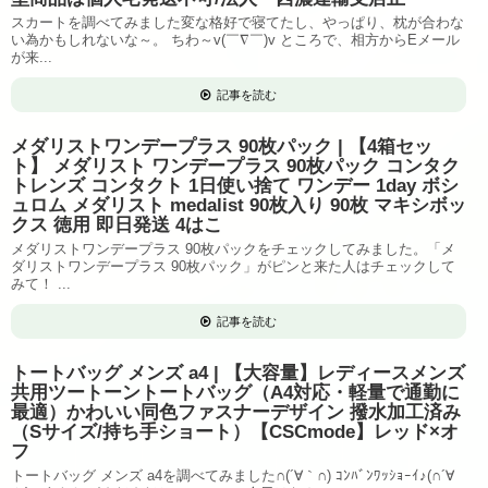
スカートを調べてみました変な格好で寝てたし、やっぱり、枕が合わな
い為かもしれないな～。 ちわ～v(￣∇￣)v ところで、相方からEメール
が来...
記事を読む
メダリストワンデープラス 90枚パック | 【4箱セッ
ト】 メダリスト ワンデープラス 90枚パック コンタク
トレンズ コンタクト 1日使い捨て ワンデー 1day ボシ
ュロム メダリスト medalist 90枚入り 90枚 マキシボッ
クス 徳用 即日発送 4はこ
メダリストワンデープラス 90枚パックをチェックしてみました。「メ
ダリストワンデープラス 90枚パック」がピンと来た人はチェックして
みて！ ...
記事を読む
トートバッグ メンズ a4 | 【大容量】レディースメンズ
共用ツートーントートバッグ（A4対応・軽量で通勤に
最適）かわいい同色ファスナーデザイン 撥水加工済み
（Sサイズ/持ち手ショート）【CSCmode】レッド×オ
フ
トートバッグ メンズ a4を調べてみました∩(´∀｀∩) ｺﾝﾊﾞﾝﾜｯｼｮｰｲ♪(∩´∀