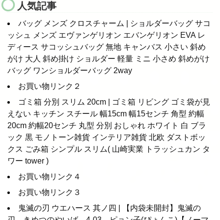
人気記事
バッグ メンズ クロスチャーム | ショルダーバッグ サコ
ッシュ メンズ エヴァンゲリオン エバンゲリオン EVA レ
ディース サコッシュバッグ 無地 キャンバス 小さい 斜め
がけ 大人 斜め掛け ショルダー 軽量 ミニ 小さめ 斜めがけ
バッグ ワンショルダーバッグ 2way
お買い物リンク２
ゴミ箱 分別 スリム 20cm | ゴミ箱 リビング ゴミ袋が見
えない キッチン スチール 幅15cm 幅15センチ 角型 約幅
20cm 約幅20センチ 丸型 分別 おしゃれ ホワイト 白 ブラ
ック 黒 モノトーン雑貨 インテリア雑貨 北欧 ダストボッ
クス ごみ箱 シンプル スリム( 山崎実業 トラッシュカン タ
ワー tower )
お買い物リンク４
お買い物リンク３
鬼滅の刃 ウエハース 其ノ四 | 【内袋未開封】鬼滅の
刃 きめつのやいば 4-03 ピョン子(ぴょんこ)【ノーマ