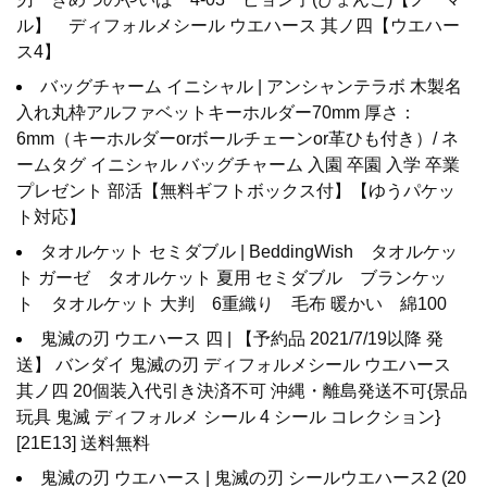
ル】 ディフォルメシール ウエハース 其ノ四【ウエハー
ス4】
バッグチャーム イニシャル | アンシャンテラボ 木製名
入れ丸枠アルファベットキーホルダー70mm 厚さ：
6mm（キーホルダーorボールチェーンor革ひも付き）/ ネ
ームタグ イニシャル バッグチャーム 入園 卒園 入学 卒業
プレゼント 部活【無料ギフトボックス付】【ゆうパケッ
ト対応】
タオルケット セミダブル | BeddingWish タオルケッ
ト ガーゼ タオルケット 夏用 セミダブル ブランケッ
ト タオルケット 大判 6重織り 毛布 暖かい 綿100
鬼滅の刃 ウエハース 四 | 【予約品 2021/7/19以降 発
送】 バンダイ 鬼滅の刃 ディフォルメシール ウエハース
其ノ四 20個装入代引き決済不可 沖縄・離島発送不可{景品
玩具 鬼滅 ディフォルメ シール 4 シール コレクション}
[21E13] 送料無料
鬼滅の刃 ウエハース | 鬼滅の刃 シールウエハース2 (20