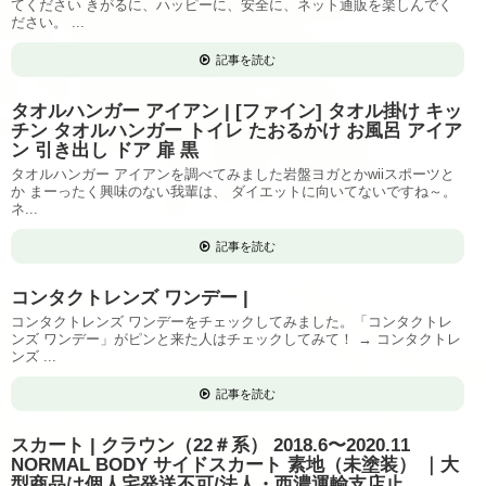
てください きがるに、ハッピーに、安全に、ネット通販を楽しんでく
ださい。 ...
記事を読む
タオルハンガー アイアン | [ファイン] タオル掛け キッ
チン タオルハンガー トイレ たおるかけ お風呂 アイア
ン 引き出し ドア 扉 黒
タオルハンガー アイアンを調べてみました岩盤ヨガとかwiiスポーツと
か まーったく興味のない我輩は、 ダイエットに向いてないですね～。
ネ...
記事を読む
コンタクトレンズ ワンデー |
コンタクトレンズ ワンデーをチェックしてみました。「コンタクトレ
ンズ ワンデー」がピンと来た人はチェックしてみて！ → コンタクトレ
ンズ ...
記事を読む
スカート | クラウン（22＃系） 2018.6〜2020.11
NORMAL BODY サイドスカート 素地（未塗装） ｜大
型商品は個人宅発送不可/法人・西濃運輸支店止