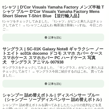
tシャツ | D'Cor Visuals Yamaha Factory メンズ半袖 T
シャツ ブルー D'Cor Visuals Yamaha Factory Mens
Short Sleeve T-Shirt Blue 【並行輸入品】
tシャツをチェックしてみました。「tシャツ」がピンと来た人はチェッ
クしてみて！ → tシャツこんばんわ 梅茶漬け美味いっすね。 今日この
ご...
記事を読む
サングラス | SC-01K Galaxy Note8 ギャラクシー ノー
トエイト sc01k docomo ドコモ スマホ カバー ケース
スマホケース スマホカバー PC ハードケース 写真
犬 サングラス アニマル 007938
サングラスをチェックしてみました。「サングラス」がピンと来た人は
チェックしてみて！ → サングラス今回ご紹介するのはこれ。 買ってみ
ました...
記事を読む
シャンプー 詰め替えボトル | ディスペンサー ブルー
（シャンプー ソープディスペンサー 詰め替えボトル）
シャンプー 詰め替えボトルを調べてみましたたっぷりの批判などを見
たり聞いたりして、ロクマルサンならではのプライスだったりしたので