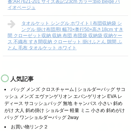
番:AR7621-201 サイズ表記:23cm カラー:Bio Beige バ
イオベージュ
タオルケット シングル ホワイト | 布団収納袋 シ
ングル 掛け布団用| 幅70×奥行50×高さ18cm すき
間 クローゼット収納 収納 布団 布団袋 収納袋 収納ケー
ス 不織布 すき間収納 クローゼット 掛けふとん 隙間 ふ
とん 毛布 タオルケット ホワイト
人気記事
バッグ メンズ クロスチャーム | ショルダーバッグ サコ
ッシュ メンズ エヴァンゲリオン エバンゲリオン EVA レ
ディース サコッシュバッグ 無地 キャンバス 小さい 斜め
がけ 大人 斜め掛け ショルダー 軽量 ミニ 小さめ 斜めがけ
バッグ ワンショルダーバッグ 2way
お買い物リンク２