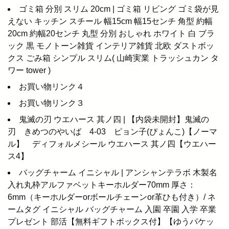
ゴミ箱 分別 スリム 20cm | ゴミ箱 リビング ゴミ袋が見
えない キッチン スチール 幅15cm 幅15センチ 角型 約幅
20cm 約幅20センチ 丸型 分別 おしゃれ ホワイト 白 ブラ
ック 黒 モノトーン雑貨 インテリア雑貨 北欧 ダストボッ
クス ごみ箱 シンプル スリム( 山崎実業 トラッシュカン タ
ワー tower )
お買い物リンク４
お買い物リンク３
鬼滅の刃 ウエハース 其ノ四 | 【内袋未開封】鬼滅の
刃 きめつのやいば 4-03 ピョン子(ぴょんこ)【ノーマ
ル】 ディフォルメシール ウエハース 其ノ四【ウエハー
ス4】
バッグチャーム イニシャル | アンシャンテラボ 木製名
入れ丸枠アルファベットキーホルダー70mm 厚さ：
6mm（キーホルダーorボールチェーンor革ひも付き）/ ネ
ームタグ イニシャル バッグチャーム 入園 卒園 入学 卒業
プレゼント 部活【無料ギフトボックス付】【ゆうパケッ