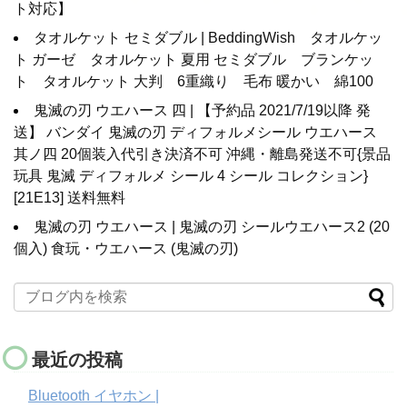
ト対応】
タオルケット セミダブル | BeddingWish タオルケッ
ト ガーゼ タオルケット 夏用 セミダブル ブランケッ
ト タオルケット 大判 6重織り 毛布 暖かい 綿100
鬼滅の刃 ウエハース 四 | 【予約品 2021/7/19以降 発
送】 バンダイ 鬼滅の刃 ディフォルメシール ウエハース
其ノ四 20個装入代引き決済不可 沖縄・離島発送不可{景品
玩具 鬼滅 ディフォルメ シール 4 シール コレクション}
[21E13] 送料無料
鬼滅の刃 ウエハース | 鬼滅の刃 シールウエハース2 (20
個入) 食玩・ウエハース (鬼滅の刃)
最近の投稿
Bluetooth イヤホン |