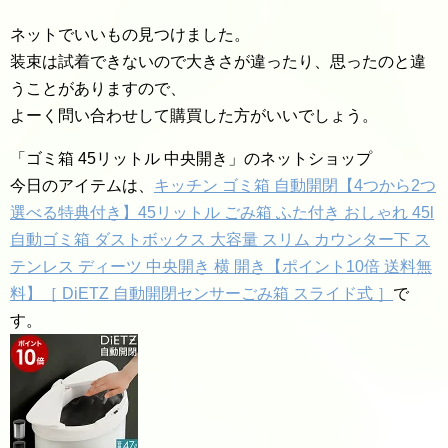
ネットでいいもの見つけました。
装束は試着できないので大きさが違ったり、思ったのと違
うことがありますので、
よーく問い合わせして購買した方がいいでしょう。
「ゴミ箱 45リットル 中央開き」のネットショップ
今日のアイテムは、
キッチン ゴミ箱 自動開閉【4つから2つ
選べる特典付き】45リットル ごみ箱 ふた付き おしゃれ 45l
自動ゴミ箱 ダストボックス 大容量 スリム カウンター下 ス
テンレス ディーツ 中央開き 横 開き【ポイント10倍 送料無
料】［ DiETZ 自動開閉センサーごみ箱 スライド式 ］
で
す。