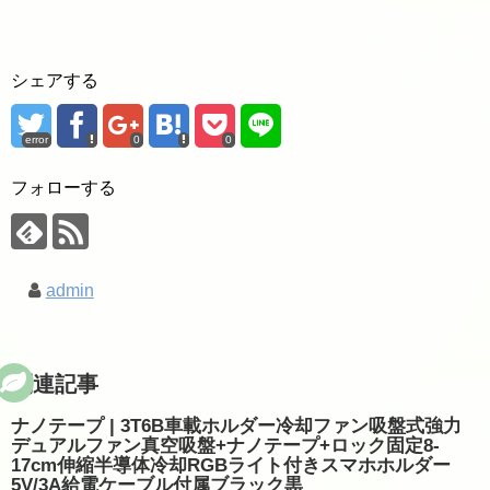
シェアする
error
0
0
フォローする
admin
関連記事
ナノテープ | 3T6B車載ホルダー冷却ファン吸盤式強力
デュアルファン真空吸盤+ナノテープ+ロック固定8-
17cm伸縮半導体冷却RGBライト付きスマホホルダー
5V/3A給電ケーブル付属ブラック黒