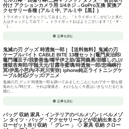
セルカ棒・自撮り棒/三脚マウントアダプター 雲台取り
付け アクションカメラ用 1/4ネジ→GoPro互換 変換ア
クセサリー各種 (アルミ中, アルミ中【黒】)
トライポッドをチェックしてみました。「トライポッド」がピンと来た
人はチェックしてみて！ → トライポッドおはようございます！(´・∀・
｀)...
記事を読む
鬼滅の刃 グッズ 時透無一郎 | 【送料無料】鬼滅の刃
ケーブルバイト CABLE BITE 13種セット(竈門炭治郎/
竈門禰豆子/我妻善逸/嘴平伊之助/冨岡義勇/胡蝶しのぶ/
煉獄杏寿郎/宇髄天元/甘露寺蜜璃/時透無一郎/悲鳴嶼行
冥/伊黒小芭内/不死川実弥) iphone純正ライトニングケ
ーブル対応/グッズ/アニメ
鬼滅の刃 グッズ 時透無一郎を調べてみましたこんにちわですー 朝も寝
覚めたら7時だす。 それは寝過ぎ。 わけもなく今度はいきなりだるだる
感た...
記事を読む
バッグ 収納 家具・インテリアのベルメゾン | ベルメゾ
ン タイツ・バッグ・アクセサリーなどが収納出来るク
ローゼット吊り収納 「 グレー 」 ◇ 家具 収納 クロー