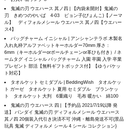
鬼滅の刃 ウエハース 其ノ四 | 【内袋未開封】鬼滅の
刃 きめつのやいば 4-03 ピョン子(ぴょんこ)【ノーマ
ル】 ディフォルメシール ウエハース 其ノ四【ウエハー
ス4】
バッグチャーム イニシャル | アンシャンテラボ 木製名
入れ丸枠アルファベットキーホルダー70mm 厚さ：
6mm（キーホルダーorボールチェーンor革ひも付き）/ ネ
ームタグ イニシャル バッグチャーム 入園 卒園 入学 卒業
プレゼント 部活【無料ギフトボックス付】【ゆうパケッ
ト対応】
タオルケット セミダブル | BeddingWish タオルケッ
ト ガーゼ タオルケット 夏用 セミダブル ブランケッ
ト タオルケット 大判 6重織り 毛布 暖かい 綿100
鬼滅の刃 ウエハース 四 | 【予約品 2021/7/19以降 発
送】 バンダイ 鬼滅の刃 ディフォルメシール ウエハース
其ノ四 20個装入代引き決済不可 沖縄・離島発送不可{景品
玩具 鬼滅 ディフォルメ シール 4 シール コレクション}