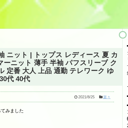
 ニット | トップス レディース 夏 カ
マーニット 薄手 半袖 パフスリーブ ク
 定番 大人 上品 通勤 テレワーク ゆ
0代 40代
2021/8/25
楽々
べてみました