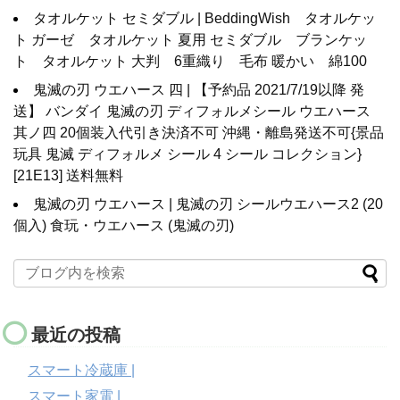
タオルケット セミダブル | BeddingWish タオルケッ
ト ガーゼ タオルケット 夏用 セミダブル ブランケッ
ト タオルケット 大判 6重織り 毛布 暖かい 綿100
鬼滅の刃 ウエハース 四 | 【予約品 2021/7/19以降 発
送】 バンダイ 鬼滅の刃 ディフォルメシール ウエハース
其ノ四 20個装入代引き決済不可 沖縄・離島発送不可{景品
玩具 鬼滅 ディフォルメ シール 4 シール コレクション}
[21E13] 送料無料
鬼滅の刃 ウエハース | 鬼滅の刃 シールウエハース2 (20
個入) 食玩・ウエハース (鬼滅の刃)
最近の投稿
スマート冷蔵庫 |
スマート家電 |