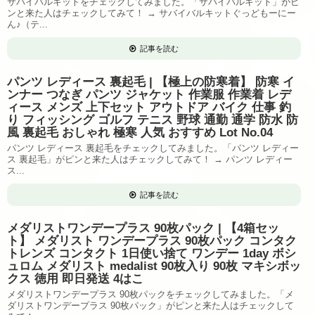
サバイバルキットをチェックしてみました。「サバイバルキット」がピ
ンと来た人はチェックしてみて！ → サバイバルキットぐっどもーにー
ん♪（テ...
記事を読む
パンツ レディース 裏起毛 | 【極上の防寒着】 防寒 イ
ンナー つなぎ パンツ ジャケット 作業服 作業着 レデ
ィース メンズ 上下セット アウトドア バイク 仕事 釣
り フィッシング ゴルフ テニス 野球 通勤 通学 防水 防
風 裏起毛 おしゃれ 極寒 人気 おすすめ Lot No.04
パンツ レディース 裏起毛をチェックしてみました。「パンツ レディー
ス 裏起毛」がピンと来た人はチェックしてみて！ → パンツ レディー
ス...
記事を読む
メダリストワンデープラス 90枚パック | 【4箱セッ
ト】 メダリスト ワンデープラス 90枚パック コンタク
トレンズ コンタクト 1日使い捨て ワンデー 1day ボシ
ュロム メダリスト medalist 90枚入り 90枚 マキシボッ
クス 徳用 即日発送 4はこ
メダリストワンデープラス 90枚パックをチェックしてみました。「メ
ダリストワンデープラス 90枚パック」がピンと来た人はチェックして