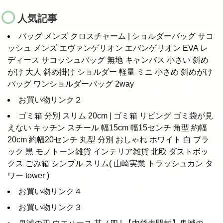
人気記事
バッグ メンズ クロスチャーム | ショルダーバッグ サコ
ッシュ メンズ エヴァンゲリオン エバンゲリオン EVA レ
ディース サコッシュバッグ 無地 キャンバス 小さい 斜め
がけ 大人 斜め掛け ショルダー 軽量 ミニ 小さめ 斜めがけ
バッグ ワンショルダーバッグ 2way
お買い物リンク２
ゴミ箱 分別 スリム 20cm | ゴミ箱 リビング ゴミ袋が見
えない キッチン スチール 幅15cm 幅15センチ 角型 約幅
20cm 約幅20センチ 丸型 分別 おしゃれ ホワイト 白 ブラ
ック 黒 モノトーン雑貨 インテリア雑貨 北欧 ダストボッ
クス ごみ箱 シンプル スリム( 山崎実業 トラッシュカン タ
ワー tower )
お買い物リンク４
お買い物リンク３