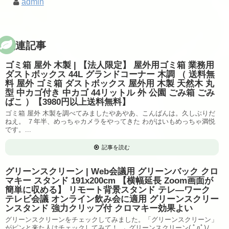
admin
関連記事
ゴミ箱 屋外 木製 | 【法人限定】 屋外用ゴミ箱 業務用
ダストボックス 44L グランドコーナー 木調 （ 送料無
料 屋外 ゴミ箱 ダストボックス 屋外用 木製 天然木 丸
型 中カゴ付き 中カゴ 44リットル 外 公園 ごみ箱 ごみ
ばこ ）【3980円以上送料無料】
ゴミ箱 屋外 木製を調べてみましたやあやあ、こんばんは。久しぶりだ
ねえ。 ７年半、めっちゃカメラをやってきた わがはいもめっちゃ満悦
です。...
記事を読む
グリーンスクリーン | Web会議用 グリーンバック クロ
マキー スタンド 191x200cm 【横幅延長 Zoom画面が
簡単に収める】 リモート背景スタンド テレ―ワーク
テレビ会議 オンライン飲み会に適用 グリーンスクリー
ンスタンド 強力クリップ付 クロマキー効果よい
グリーンスクリーンをチェックしてみました。「グリーンスクリーン」
がピンと来た人はチェックしてみて！ → グリーンスクリーン( ﾟдﾟ)ﾉ ...