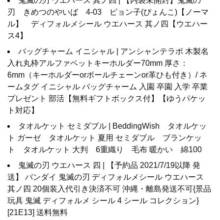
鬼滅の刃 ウエハース 其ノ四 | 【内袋未開封】鬼滅の
刃 きめつのやいば 4-03 ピョン子(ぴょんこ)【ノーマ
ル】 ディフォルメシール ウエハース 其ノ四【ウエハー
ス4】
バッグチャーム イニシャル | アンシャンテラボ 木製名
入れ丸枠アルファベットキーホルダー70mm 厚さ：
6mm（キーホルダーorボールチェーンor革ひも付き）/ ネ
ームタグ イニシャル バッグチャーム 入園 卒園 入学 卒業
プレゼント 部活【無料ギフトボックス付】【ゆうパケッ
ト対応】
タオルケット セミダブル | BeddingWish タオルケッ
ト ガーゼ タオルケット 夏用 セミダブル ブランケッ
ト タオルケット 大判 6重織り 毛布 暖かい 綿100
鬼滅の刃 ウエハース 四 | 【予約品 2021/7/19以降 発
送】 バンダイ 鬼滅の刃 ディフォルメシール ウエハース
其ノ四 20個装入代引き決済不可 沖縄・離島発送不可{景品
玩具 鬼滅 ディフォルメ シール 4 シール コレクション}
[21E13] 送料無料