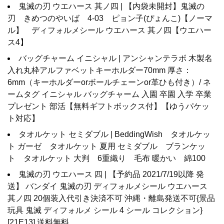
鬼滅の刃 ウエハース 其ノ四 | 【内袋未開封】鬼滅の
刃 きめつのやいば 4-03 ピョン子(ぴょんこ)【ノーマ
ル】 ディフォルメシール ウエハース 其ノ四【ウエハー
ス4】
バッグチャーム イニシャル | アンシャンテラボ 木製名
入れ丸枠アルファベットキーホルダー70mm 厚さ：
6mm（キーホルダーorボールチェーンor革ひも付き）/ ネ
ームタグ イニシャル バッグチャーム 入園 卒園 入学 卒業
プレゼント 部活【無料ギフトボックス付】【ゆうパケッ
ト対応】
タオルケット セミダブル | BeddingWish タオルケッ
ト ガーゼ タオルケット 夏用 セミダブル ブランケッ
ト タオルケット 大判 6重織り 毛布 暖かい 綿100
鬼滅の刃 ウエハース 四 | 【予約品 2021/7/19以降 発
送】 バンダイ 鬼滅の刃 ディフォルメシール ウエハース
其ノ四 20個装入代引き決済不可 沖縄・離島発送不可{景品
玩具 鬼滅 ディフォルメ シール 4 シール コレクション}
[21E13] 送料無料