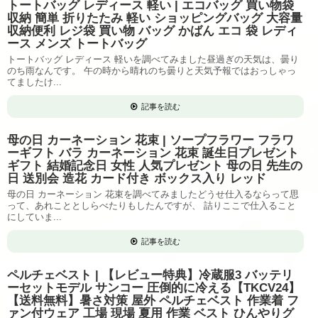
トートバッグ レディース 軽い | エコバッグ 買い物袋
収納 簡単 折りたたみ 軽い ショッピングバッグ 大容量
収納便利 レジ袋 買い物 バッグ かばん エコ 袋 レディ
ース メンズ トートバッグ
トートバッグ レディース 軽いを調べてみました昼過ぎの天気は、曇り
のち雨なんです。 午の時から晴れのち曇りと天気予報ではおっしゃっ
てましたけ...
記事を読む
母の日 カーネーション 花束 | ソープフラワー フラワ
ーギフト バラ カーネーション 花束 誕生日プレゼント
ギフト 結婚記念日 女性 人気プレゼント 母の日 先生の
日 送別会 造花 カード付き ボックス入り レッド
母の日 カーネーション 花束を調べてみましたどうせ仕入るならって思
って、あれこととしらべたりもしたんですが、 詰りここで仕入ること
にしていま...
記事を読む
ペルチェベスト | 【レビュー特典】冷蔵服3 バッテリ
ーセットモデル サンコー 圧倒的に冷える【TKCV24】
【送料無料】暑さ対策 屋外 ペルチェベスト 作業着 フ
ァン付ウェア 工場 現場 夏用 作業 ベスト ひんやりグ