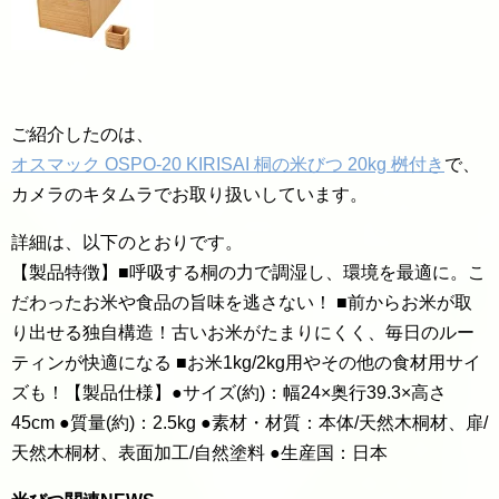
ご紹介したのは、
オスマック OSPO-20 KIRISAI 桐の米びつ 20kg 桝付き
で、
カメラのキタムラでお取り扱いしています。
詳細は、以下のとおりです。
【製品特徴】■呼吸する桐の力で調湿し、環境を最適に。こ
だわったお米や食品の旨味を逃さない！ ■前からお米が取
り出せる独自構造！古いお米がたまりにくく、毎日のルー
ティンが快適になる ■お米1kg/2kg用やその他の食材用サイ
ズも！【製品仕様】●サイズ(約)：幅24×奥行39.3×高さ
45cm ●質量(約)：2.5kg ●素材・材質：本体/天然木桐材、扉/
天然木桐材、表面加工/自然塗料 ●生産国：日本