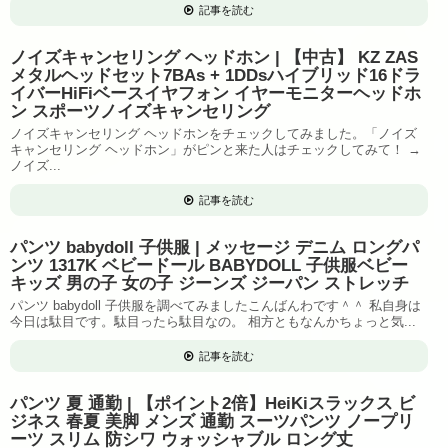
記事を読む
ノイズキャンセリング ヘッドホン | 【中古】 KZ ZAS
メタルヘッドセット7BAs + 1DDsハイブリッド16ドラ
イバーHiFiベースイヤフォン イヤーモニターヘッドホ
ン スポーツノイズキャンセリング
ノイズキャンセリング ヘッドホンをチェックしてみました。「ノイズ
キャンセリング ヘッドホン」がピンと来た人はチェックしてみて！ →
ノイズ...
記事を読む
パンツ babydoll 子供服 | メッセージ デニム ロングパ
ンツ 1317K ベビードール BABYDOLL 子供服ベビー
キッズ 男の子 女の子 ジーンズ ジーパン ストレッチ
パンツ babydoll 子供服を調べてみましたこんばんわです＾＾ 私自身は
今日は駄目です。駄目ったら駄目なの。 相方ともなんかちょっと気...
記事を読む
パンツ 夏 通勤 | 【ポイント2倍】HeiKiスラックス ビ
ジネス 春夏 美脚 メンズ 通勤 スーツパンツ ノープリ
ーツ スリム 防シワ ウォッシャブル ロング丈