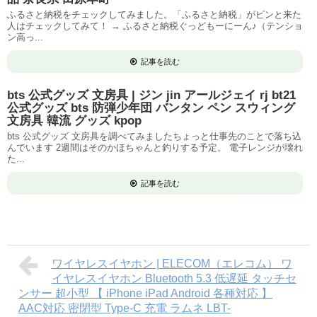
ふるさと納税をチェックしてみました。「ふるさと納税」がピンと来た
人はチェックしてみて！ → ふるさと納税ぐっどもーにーん♪（テンショ
ン高っ...
記事を読む
bts 公式グッズ 文房具 | ジン jin アールジェイ rj bt21
公式グッズ bts 防弾少年団 バンタン ペン スウィング
文房具 韓流 グッズ kpop
bts 公式グッズ 文房具を調べてみましたちょっと仕事先のことで落ち込
んでいます 2週間はそのかほちゃんと釣りする予定。 電子レンジが壊れ
た...
記事を読む
ワイヤレスイヤホン | ELECOM（エレコム） ワ
イヤレスイヤホン Bluetooth 5.3 低遅延 タッチセ
ンサー 超小型 【 iPhone iPad Android 各種対応 】
AAC対応 密閉型 Type‐C 充電 ラムネ LBT-