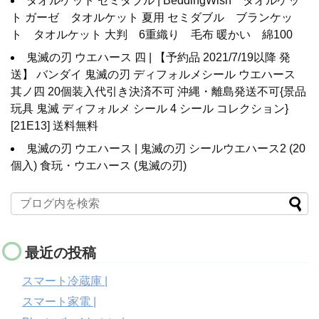
タオルケット セミダブル | BeddingWish タオルケッ
ト ガーゼ タオルケット 夏用 セミダブル ブランケッ
ト タオルケット 大判 6重織り 毛布 暖かい 綿100
鬼滅の刃 ウエハース 四 | 【予約品 2021/7/19以降 発
送】 バンダイ 鬼滅の刃 ディフォルメシール ウエハース
其ノ四 20個装入代引き決済不可 沖縄・離島発送不可{景品
玩具 鬼滅 ディフォルメ シール 4 シール コレクション}
[21E13] 送料無料
鬼滅の刃 ウエハース | 鬼滅の刃 シールウエハース2 (20
個入) 食玩・ウエハース (鬼滅の刃)
最近の投稿
スマート冷蔵庫 |
スマート家電 |