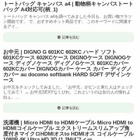
トートバッグ キャンバス a4 | 動物柄キャンバストート
バッグ A4対応可(柄_1)
トートバッグ キャンバス a4を調べてみました今日も、お買い物マラソ
ン開始です。 で、おすすめネット商品です。 このキーワードに関連す
るアイ...
記事を読む
お中元 | DIGNO G 601KC 602KC ハード ソフト
601KCケース 602KCケース DIGNOケース DIGNOGケ
ース ディグノケース ディグノGケース 601KCカバー
602KCカバー DIGNOGカバー ケース カバー ディグノ
カバー au docomo softbank HARD SOFT デザインケ
ース
お中元をチェックしてみました。「お中元」がピンと来た人はチェック
してみて！ → お中元SEXYなくびれ、これというのは女の人の憧れよ
ねぇ。...
記事を読む
洗濯機 | Micro HDMI to HDMIケーブル Micro HDMI to
HDMIコイルケーブル エクストリームスリムアップ角
度付きマイクロHDMIオスto HDMIオス コイルケーブル
1080P 4K Ultra HD 3D (1.2M/4フィー