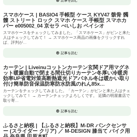
記事を読む
スマホケース | BASIO4 手帳型 ケース KYV47 骸骨 髑
髏 ストリート ロック スマホ ケース 手帳型 スマホカ
バー e005002_04 京セラ べいしお ベイシオ
スマホケースをチェックしてみました。「スマホケース」がピンと来た
人はチェックしてみて！ → スマホケース商品の画像をクリックすれ
ば、評判が...
記事を読む
カーテン | Liveinuコットンカーテン玄関ドア用マグネ
ット暖簾自動で閉まる間仕切りカーテン冬厚い冷暖房
効率UP省電対策高断熱遮光ドアパネル冬は暖かい取り
付け簡単防音保温防寒防水防風のれん85x…
カーテンをチェックしてみました。「カーテン」がピンと来た人はチェ
ックしてみて！ → カーテンチェックよろしくです。 近隣の明屋書店で
取り寄...
記事を読む
ふるさと納税 | 【ふるさと納税】M-DR バンクセンサ
ー (スライダー クリア) ／ M-DESIGN 膝当て バイク用
品 奈良県 田原本町