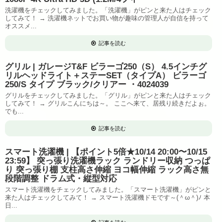
洗濯機をチェックしてみました。「洗濯機」がピンと来た人はチェック
してみて！ → 洗濯機ネットでお買い物が趣味の管理人が自信を持って
オススメ...
記事を読む
グリル | ガレージT&F ビラーゴ250（S） 4.5インチグ
リルヘッドライト＋ステーSET（タイプA） ビラーゴ
250/S タイプ ブラック/クリアー ・4024039
グリルをチェックしてみました。「グリル」がピンと来た人はチェック
してみて！ → グリルこんにちは～。 ここへ来て、居残り続きだよぉ。
でも...
記事を読む
スマート洗濯機 | 【ポイント5倍★10/14 20:00〜10/15
23:59】 突っ張り洗濯機ラック ランドリー収納 つっぱ
り 突っ張り棚 支柱高さ伸縮 ヨコ幅伸縮 ラック高さ無
段階調整 ドラム式・縦型対応
スマート洗濯機をチェックしてみました。「スマート洗濯機」がピンと
来た人はチェックしてみて！ → スマート洗濯機ドモです～(＾ω＾)ﾉ 本
日...