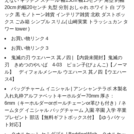
えない キッチン スチール 幅15cm 幅15センチ 角型 約幅
20cm 約幅20センチ 丸型 分別 おしゃれ ホワイト 白 ブラ
ック 黒 モノトーン雑貨 インテリア雑貨 北欧 ダストボッ
クス ごみ箱 シンプル スリム( 山崎実業 トラッシュカン タ
ワー tower )
お買い物リンク４
お買い物リンク３
鬼滅の刃 ウエハース 其ノ四 | 【内袋未開封】鬼滅の
刃 きめつのやいば 4-03 ピョン子(ぴょんこ)【ノーマ
ル】 ディフォルメシール ウエハース 其ノ四【ウエハー
ス4】
バッグチャーム イニシャル | アンシャンテラボ 木製名
入れ丸枠アルファベットキーホルダー70mm 厚さ：
6mm（キーホルダーorボールチェーンor革ひも付き）/ ネ
ームタグ イニシャル バッグチャーム 入園 卒園 入学 卒業
プレゼント 部活【無料ギフトボックス付】【ゆうパケッ
ト対応】