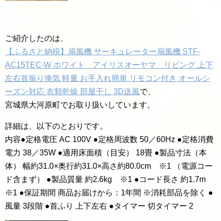
ご紹介したのは、
【ふるさと納税】扇風機 サーキュレーター扇風機 STF-
AC15TEC-W ホワイト アイリスオーヤマ リビング 上下
左右首振り換気 軽量 お手入れ簡単 リモコン付き オールシ
ーズン対応 衣類乾燥 部屋干し 3D送風
で、
宮城県大河原町でお取り扱いしています。
詳細は、以下のとおりです。
内容●定格電圧 AC 100V ●定格周波数 50／60Hz ●定格消費
電力 38／35W ●適用床面積（目安） 18畳 ●製品寸法（本
体） 幅約31.0×奥行約31.0×高さ約80.0cm ※1 （電源コー
ド含まず） ●製品質量 約2.6kg ※1 ●コード長さ 約1.7m
※1 ●保証期間 商品お届けから：1年間 ※消耗部品を除く ●
風量 3段階 ●首ふり 上下左右 ●タイマー 切タイマー 2