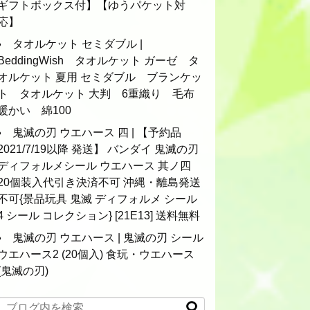
ギフトボックス付】【ゆうパケット対
応】
タオルケット セミダブル |
BeddingWish タオルケット ガーゼ タ
オルケット 夏用 セミダブル ブランケッ
ト タオルケット 大判 6重織り 毛布
暖かい 綿100
鬼滅の刃 ウエハース 四 | 【予約品
2021/7/19以降 発送】 バンダイ 鬼滅の刃
ディフォルメシール ウエハース 其ノ四
20個装入代引き決済不可 沖縄・離島発送
不可{景品玩具 鬼滅 ディフォルメ シール
4 シール コレクション} [21E13] 送料無料
鬼滅の刃 ウエハース | 鬼滅の刃 シール
ウエハース2 (20個入) 食玩・ウエハース
(鬼滅の刃)