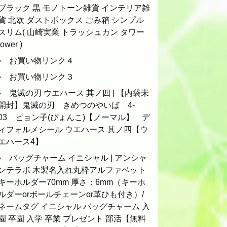
ブラック 黒 モノトーン雑貨 インテリア雑
貨 北欧 ダストボックス ごみ箱 シンプル
スリム( 山崎実業 トラッシュカン タワー
tower )
お買い物リンク４
お買い物リンク３
鬼滅の刃 ウエハース 其ノ四 | 【内袋未
開封】鬼滅の刃 きめつのやいば 4-
03 ピョン子(ぴょんこ)【ノーマル】 デ
ィフォルメシール ウエハース 其ノ四【ウ
エハース4】
バッグチャーム イニシャル | アンシャ
ンテラボ 木製名入れ丸枠アルファベット
キーホルダー70mm 厚さ：6mm（キーホ
ルダーorボールチェーンor革ひも付き）/
ネームタグ イニシャル バッグチャーム 入
園 卒園 入学 卒業 プレゼント 部活【無料