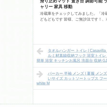
滑り止めマット 置き台 調節可能 ラ
ャリー 家具 移動
冷蔵庫をチェックしてみました。「冷蔵
どもどもです 皆様、ご無沙汰です！、本
タオルハンガー トイレ | Casav
ルミ材真鍮収納フック 浴室トイレ
簡単 浴室 キッチンお風呂 洗面台 収納 GJ
パーカー 半袖 メンズ | 夏服 メン
いサイズ カットソートップス フー
white M