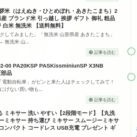
 挨拶米（はえぬき・ひとめぼれ・あきたこまち）2
県産 ブランド米 引っ越し 挨拶 ギフト 御礼 粗品
 白米 無洗米 【送料無料】
ックしてみました。「無洗米 山形県産 あきたこまち」
無洗米 山...
記事を読む
00 PA20KSP PASKissminiunSP X3NB
正部品
「電動自転車」がピンと来た人はチェックしてみて！
げない買い物も...
記事を読む
ける ミキサー 洗い やすい【2段階モード】【丸洗
サーミキサー 持ち運び ミキサー スムージーミキサ
 コンパクト コードレス USB充電 プレゼント ギ