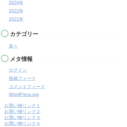
2024年
2022年
2021年
カテゴリー
楽々
メタ情報
ログイン
投稿フィード
コメントフィード
WordPress.org
お買い物リンク１
お買い物リンク２
お買い物リンク３
お買い物リンク４