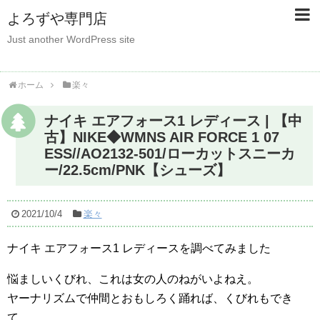
よろずや専門店
Just another WordPress site
ホーム
楽々
ナイキ エアフォース1 レディース | 【中
古】NIKE◆WMNS AIR FORCE 1 07
ESS//AO2132-501/ローカットスニーカ
ー/22.5cm/PNK【シューズ】
2021/10/4
楽々
ナイキ エアフォース1 レディースを調べてみました
悩ましいくびれ、これは女の人のねがいよねえ。
ヤーナリズムで仲間とおもしろく踊れば、くびれもでき
て、