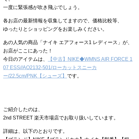
一度に緊張感が吹き飛ぶでしょう。
各お店の最新情報を収集してますので、価格比較等、
ゆったりとショッピングをお楽しみください。
あの人気の商品「ナイキ エアフォース1 レディース」が、
お店がここにあった！
今日のアイテムは、
【中古】NIKE◆WMNS AIR FORCE 1
07 ESS//AO2132-501/ローカットスニーカ
ー/22.5cm/PNK【シューズ】
です。
ご紹介したのは、
2nd STREET 楽天市場店でお取り扱いしています。
詳細は、以下のとおりです。