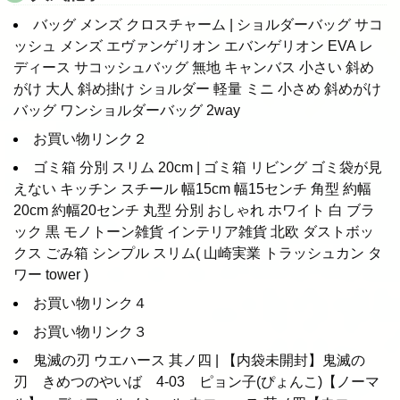
バッグ メンズ クロスチャーム | ショルダーバッグ サコ
ッシュ メンズ エヴァンゲリオン エバンゲリオン EVA レ
ディース サコッシュバッグ 無地 キャンバス 小さい 斜め
がけ 大人 斜め掛け ショルダー 軽量 ミニ 小さめ 斜めがけ
バッグ ワンショルダーバッグ 2way
お買い物リンク２
ゴミ箱 分別 スリム 20cm | ゴミ箱 リビング ゴミ袋が見
えない キッチン スチール 幅15cm 幅15センチ 角型 約幅
20cm 約幅20センチ 丸型 分別 おしゃれ ホワイト 白 ブラ
ック 黒 モノトーン雑貨 インテリア雑貨 北欧 ダストボッ
クス ごみ箱 シンプル スリム( 山崎実業 トラッシュカン タ
ワー tower )
お買い物リンク４
お買い物リンク３
鬼滅の刃 ウエハース 其ノ四 | 【内袋未開封】鬼滅の
刃 きめつのやいば 4-03 ピョン子(ぴょんこ)【ノーマ