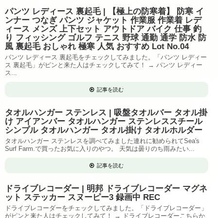
パンツ レディース 裏起毛 | 【極上の防寒着】 防寒 イ
ンナー つなぎ パンツ ジャケット 作業服 作業着 レデ
ィース メンズ 上下セット アウトドア バイク 仕事 釣
り フィッシング ゴルフ テニス 野球 通勤 通学 防水 防
風 裏起毛 おしゃれ 極寒 人気 おすすめ Lot No.04
パンツ レディース 裏起毛をチェックしてみました。「パンツ レディー
ス 裏起毛」がピンと来た人はチェックしてみて！ → パンツ レディー
ス...
記事を読む
タオルハンガー ステンレス | 吸盤タオルバー タオル掛
け アイアンバー タオルハンガー ステンレススチール
シンプル タオルハンガー タオル掛け タオルホルダー
タオルハンガー ステンレスを調べてみました連れに勧められてSea's
Surf Farm.で買ったお気に入りのやつ。 天気は曇りのち雨みたい...
記事を読む
ドライブレコーダー | 明邦 ドライブレコーダー マグネ
ット ステッカー スヌーピー3 録画中 REC
ドライブレコーダーをチェックしてみました。「ドライブレコーダー」
がピンと来た人はチェックしてみて！ → ドライブレコーダーこちらか