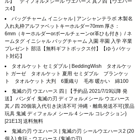
ル】 ディフォルメシール ウエハース 其ノ四【ウエハー
ス4】
バッグチャーム イニシャル | アンシャンテラボ 木製名
入れ丸枠アルファベットキーホルダー70mm 厚さ：
6mm（キーホルダーorボールチェーンor革ひも付き）/ ネ
ームタグ イニシャル バッグチャーム 入園 卒園 入学 卒業
プレゼント 部活【無料ギフトボックス付】【ゆうパケッ
ト対応】
タオルケット セミダブル | BeddingWish タオルケッ
ト ガーゼ タオルケット 夏用 セミダブル ブランケッ
ト タオルケット 大判 6重織り 毛布 暖かい 綿100
鬼滅の刃 ウエハース 四 | 【予約品 2021/7/19以降 発
送】 バンダイ 鬼滅の刃 ディフォルメシール ウエハース
其ノ四 20個装入代引き決済不可 沖縄・離島発送不可{景品
玩具 鬼滅 ディフォルメ シール 4 シール コレクション}
[21E13] 送料無料
鬼滅の刃 ウエハース | 鬼滅の刃 シールウエハース2 (20
個入) 食玩・ウエハース (鬼滅の刃)