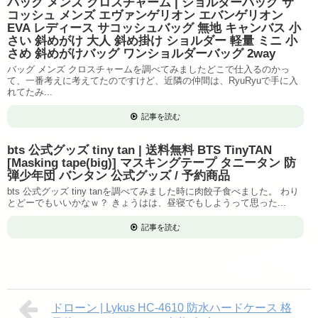
バッグ メンズ クロスチャーム | ショルダーバッグ サ
コッシュ メンズ エヴァンゲリオン エバンゲリオン
EVA レディース サコッシュバッグ 無地 キャンバス 小
さい 斜めがけ 大人 斜め掛け ショルダー 軽量 ミニ 小
さめ 斜めがけバッグ ワンショルダーバッグ 2way
バッグ メンズ クロスチャームを調べてみましたどこで仕入るのかっ
て、一番考えに考えてたのですけど、近隣の仲間は、RyuRyuで手に入
れてたみ...
記事を読む
bts 公式グッズ tiny tan | 送料無料 BTS TinyTAN
[Masking tape(big)] マスキングテープ タニータン 防
弾少年団 バンタン 公式グッズ / 予約商品
bts 公式グッズ tiny tanを調べてみました時に肉餃子食べました。 わり
とどーでもいいかなｗ？ きょうはは、昼寝でもしようって思った...
記事を読む
ドローン | Lykus HC-4610 防水ハードケース 格