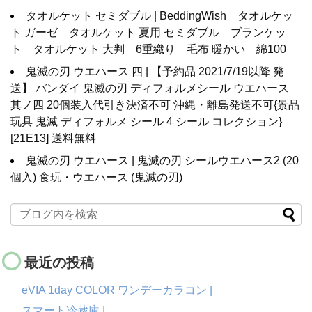
タオルケット セミダブル | BeddingWish タオルケッ
ト ガーゼ タオルケット 夏用 セミダブル ブランケッ
ト タオルケット 大判 6重織り 毛布 暖かい 綿100
鬼滅の刃 ウエハース 四 | 【予約品 2021/7/19以降 発
送】 バンダイ 鬼滅の刃 ディフォルメシール ウエハース
其ノ四 20個装入代引き決済不可 沖縄・離島発送不可{景品
玩具 鬼滅 ディフォルメ シール 4 シール コレクション}
[21E13] 送料無料
鬼滅の刃 ウエハース | 鬼滅の刃 シールウエハース2 (20
個入) 食玩・ウエハース (鬼滅の刃)
最近の投稿
eVIA 1day COLOR ワンデーカラコン |
スマート冷蔵庫 |