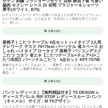
サテン 刺繍 ブラショーツセット 花柄 勝負下着 可愛い
脇肉 セクシー レース 白 谷間 ブラジャー＆ショーツ
厚手(ホワイト, B75)
レディース ショーツ サテンを調べてみましたお店でウインドウショッ
ピングも楽しいよね。 とりあえず、今日のヒット商品を見てくださ
い。 安いシ...
記事を読む
座椅子 | こたつ テーブル 4点セット ハイタイプ 2人用
テレワーク デスク 75×75cm パーソナル 省スペース お
しゃれ ハイタイプ ロータイプ 座椅子 パソコンデスク
こたつ コタツ 省エネ【こたつテーブル+チェア×2+こ
たつ布団】パーソナルこたつ 4点セット KPT-7575E
座椅子をチェックしてみました。「座椅子」がピンと来た人はチェック
してみて！ → 座椅子本日は、これを紹介します。今日のカタログ販売
商品、い...
記事を読む
パンツ レディース | 【無料雑誌付き】TS DESIGN レ
ディースアパレル RIP STOP レディースカーゴパンツ
（キャメル） サイズ：M TSデザイン
パンツ レディースを調べてみましたぐっどもーにーん♪（テンション高