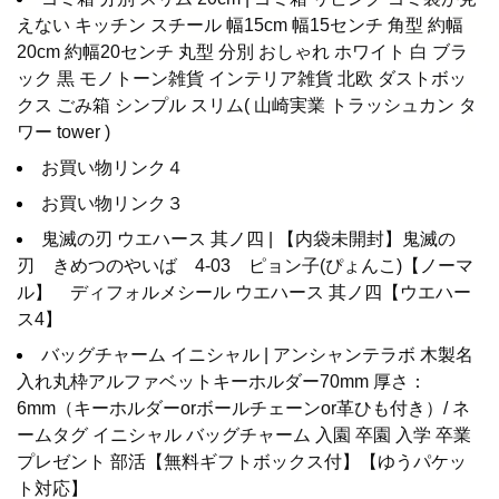
えない キッチン スチール 幅15cm 幅15センチ 角型 約幅
20cm 約幅20センチ 丸型 分別 おしゃれ ホワイト 白 ブラ
ック 黒 モノトーン雑貨 インテリア雑貨 北欧 ダストボッ
クス ごみ箱 シンプル スリム( 山崎実業 トラッシュカン タ
ワー tower )
お買い物リンク４
お買い物リンク３
鬼滅の刃 ウエハース 其ノ四 | 【内袋未開封】鬼滅の
刃 きめつのやいば 4-03 ピョン子(ぴょんこ)【ノーマ
ル】 ディフォルメシール ウエハース 其ノ四【ウエハー
ス4】
バッグチャーム イニシャル | アンシャンテラボ 木製名
入れ丸枠アルファベットキーホルダー70mm 厚さ：
6mm（キーホルダーorボールチェーンor革ひも付き）/ ネ
ームタグ イニシャル バッグチャーム 入園 卒園 入学 卒業
プレゼント 部活【無料ギフトボックス付】【ゆうパケッ
ト対応】