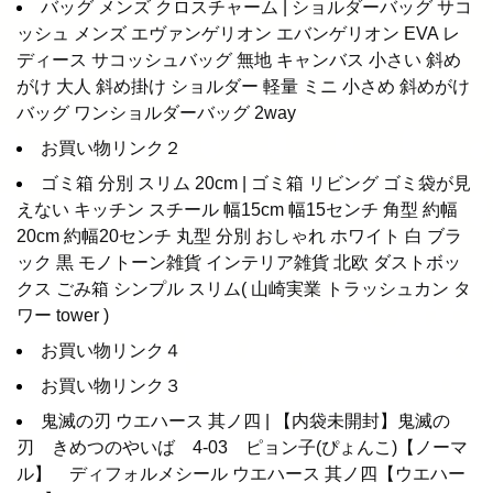
バッグ メンズ クロスチャーム | ショルダーバッグ サコ
ッシュ メンズ エヴァンゲリオン エバンゲリオン EVA レ
ディース サコッシュバッグ 無地 キャンバス 小さい 斜め
がけ 大人 斜め掛け ショルダー 軽量 ミニ 小さめ 斜めがけ
バッグ ワンショルダーバッグ 2way
お買い物リンク２
ゴミ箱 分別 スリム 20cm | ゴミ箱 リビング ゴミ袋が見
えない キッチン スチール 幅15cm 幅15センチ 角型 約幅
20cm 約幅20センチ 丸型 分別 おしゃれ ホワイト 白 ブラ
ック 黒 モノトーン雑貨 インテリア雑貨 北欧 ダストボッ
クス ごみ箱 シンプル スリム( 山崎実業 トラッシュカン タ
ワー tower )
お買い物リンク４
お買い物リンク３
鬼滅の刃 ウエハース 其ノ四 | 【内袋未開封】鬼滅の
刃 きめつのやいば 4-03 ピョン子(ぴょんこ)【ノーマ
ル】 ディフォルメシール ウエハース 其ノ四【ウエハー