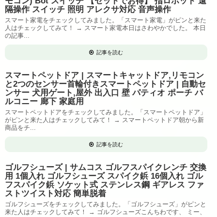
モコン) Bot スイッチ 【セットでお得】 指ロボット 遠
隔操作 スイッチ 照明 アレクサ対応 音声操作
スマート家電をチェックしてみました。「スマート家電」がピンと来た
人はチェックしてみて！ → スマート家電本日はさわやかでした。 本日
の記事...
記事を読む
スマートペットドア | スマートキャットドア,リモコン
と2つのセンサー首輪付きスマートペットドア | 自動セ
ンサー 犬用ゲート,屋外 出入口 壁 パティオ ポーチ バ
ルコニー 廊下 家庭用
スマートペットドアをチェックしてみました。「スマートペットドア」
がピンと来た人はチェックしてみて！ → スマートペットドア朝から新
商品をチ...
記事を読む
ゴルフシューズ | サムコス ゴルフスパイクレンチ 交換
用 1個入れ ゴルフシューズ スパイク鋲 16個入れ ゴル
フスパイク鋲 ソケット式 ステンレス鋼 ギアレス ファ
ストツイスト対応 簡単脱着
ゴルフシューズをチェックしてみました。「ゴルフシューズ」がピンと
来た人はチェックしてみて！ → ゴルフシューズこんちわです、 ミー、