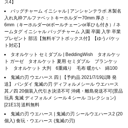
ス4】
バッグチャーム イニシャル | アンシャンテラボ 木製名
入れ丸枠アルファベットキーホルダー70mm 厚さ：
6mm（キーホルダーorボールチェーンor革ひも付き）/ ネ
ームタグ イニシャル バッグチャーム 入園 卒園 入学 卒業
プレゼント 部活【無料ギフトボックス付】【ゆうパケッ
ト対応】
タオルケット セミダブル | BeddingWish タオルケッ
ト ガーゼ タオルケット 夏用 セミダブル ブランケッ
ト タオルケット 大判 6重織り 毛布 暖かい 綿100
鬼滅の刃 ウエハース 四 | 【予約品 2021/7/19以降 発
送】 バンダイ 鬼滅の刃 ディフォルメシール ウエハース
其ノ四 20個装入代引き決済不可 沖縄・離島発送不可{景品
玩具 鬼滅 ディフォルメ シール 4 シール コレクション}
[21E13] 送料無料
鬼滅の刃 ウエハース | 鬼滅の刃 シールウエハース2 (20
個入) 食玩・ウエハース (鬼滅の刃)