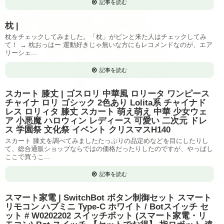
記事を読む
枕 |
枕をチェックしてみました。「枕」がピンと来た人はチェックしてみ
て！ → 枕おっはー 運動好きじゃ無いな方にもレコメンドなのが、エア
リーシェ...
記事を読む
スカート 膝丈 | ゴスロリ 中華風 ロリータ ワンピース
チャイナ ロリ ゴシック 2色あり Lolita系 チャイナド
レス ロリィタ 膝丈 スカート 萌え萌え 中華 少女ウェ
ア 小悪魔 ハロウィン レディース 可愛い 二次元 ドレ
ス 学園祭 文化祭 イベント クリスマスH140
スカート 膝丈を調べてみましたたっぷりの品定めなどを目にしたりし
て、総合通販ショップならではの価格だったりしたのですが、やっぱし
ここで買うこ...
記事を読む
スマート家電 | SwitchBot ボタン制御セット スマート
リモコン ハブミニ Type-C ホワイト / Botスイッチ セ
ット # W0202202 スイッチボット (スマート家電・リ