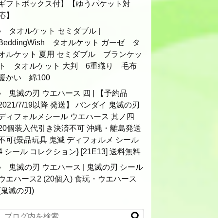
ギフトボックス付】【ゆうパケット対
応】
タオルケット セミダブル |
BeddingWish タオルケット ガーゼ タ
オルケット 夏用 セミダブル ブランケッ
ト タオルケット 大判 6重織り 毛布
暖かい 綿100
鬼滅の刃 ウエハース 四 | 【予約品
2021/7/19以降 発送】 バンダイ 鬼滅の刃
ディフォルメシール ウエハース 其ノ四
20個装入代引き決済不可 沖縄・離島発送
不可{景品玩具 鬼滅 ディフォルメ シール
4 シール コレクション} [21E13] 送料無料
鬼滅の刃 ウエハース | 鬼滅の刃 シール
ウエハース2 (20個入) 食玩・ウエハース
(鬼滅の刃)