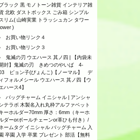
ブラック 黒 モノトーン雑貨 インテリア雑
貨 北欧 ダストボックス ごみ箱 シンプル
スリム( 山崎実業 トラッシュカン タワー
tower )
お買い物リンク４
お買い物リンク３
鬼滅の刃 ウエハース 其ノ四 | 【内袋未
開封】鬼滅の刃 きめつのやいば 4-
03 ピョン子(ぴょんこ)【ノーマル】 デ
ィフォルメシール ウエハース 其ノ四【ウ
エハース4】
バッグチャーム イニシャル | アンシャ
ンテラボ 木製名入れ丸枠アルファベット
キーホルダー70mm 厚さ：6mm（キーホ
ルダーorボールチェーンor革ひも付き）/
ネームタグ イニシャル バッグチャーム 入
園 卒園 入学 卒業 プレゼント 部活【無料