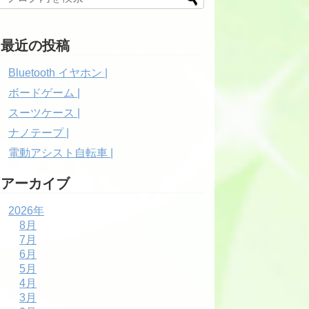
最近の投稿
Bluetooth イヤホン |
ボードゲーム |
スーツケース |
ナノテープ |
電動アシスト自転車 |
アーカイブ
2026年
8月
7月
6月
5月
4月
3月