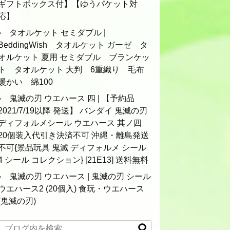
ギフトボックス付】【ゆうパケット対
応】
タオルケット セミダブル |
BeddingWish タオルケット ガーゼ タ
オルケット 夏用 セミダブル ブランケッ
ト タオルケット 大判 6重織り 毛布
暖かい 綿100
鬼滅の刃 ウエハース 四 | 【予約品
2021/7/19以降 発送】 バンダイ 鬼滅の刃
ディフォルメシール ウエハース 其ノ四
20個装入代引き決済不可 沖縄・離島発送
不可{景品玩具 鬼滅 ディフォルメ シール
4 シール コレクション} [21E13] 送料無料
鬼滅の刃 ウエハース | 鬼滅の刃 シール
ウエハース2 (20個入) 食玩・ウエハース
(鬼滅の刃)