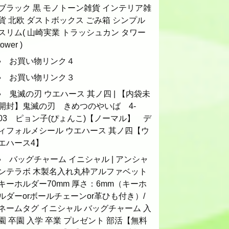
ブラック 黒 モノトーン雑貨 インテリア雑
貨 北欧 ダストボックス ごみ箱 シンプル
スリム( 山崎実業 トラッシュカン タワー
tower )
お買い物リンク４
お買い物リンク３
鬼滅の刃 ウエハース 其ノ四 | 【内袋未
開封】鬼滅の刃 きめつのやいば 4-
03 ピョン子(ぴょんこ)【ノーマル】 デ
ィフォルメシール ウエハース 其ノ四【ウ
エハース4】
バッグチャーム イニシャル | アンシャ
ンテラボ 木製名入れ丸枠アルファベット
キーホルダー70mm 厚さ：6mm（キーホ
ルダーorボールチェーンor革ひも付き）/
ネームタグ イニシャル バッグチャーム 入
園 卒園 入学 卒業 プレゼント 部活【無料