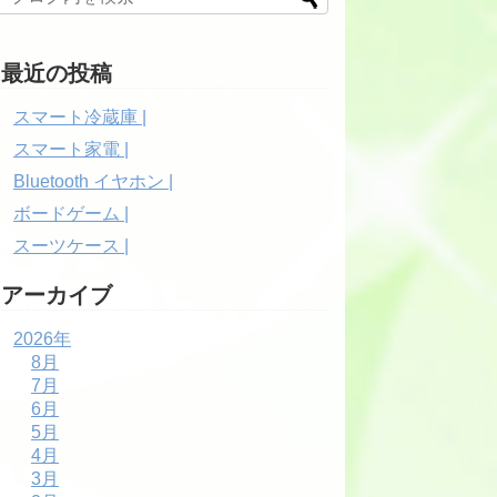
最近の投稿
スマート冷蔵庫 |
スマート家電 |
Bluetooth イヤホン |
ボードゲーム |
スーツケース |
アーカイブ
2026年
8月
7月
6月
5月
4月
3月