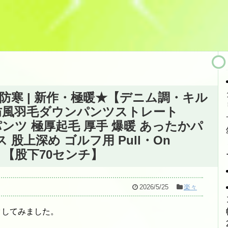
 防寒 | 新作・極暖★【デニム調・キル
防風羽毛ダウンパンツストレート
起毛パンツ 極厚起毛 厚手 爆暖 あったかパ
 股上深め ゴルフ用 Pull・On
4】 【股下70センチ】
2026/5/25
楽々
クしてみました。