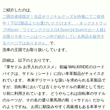
ご紹介したのは、
ご購読者様限定！当店オリジナルグッズを特価にてご提供
中！下記2製品よりお選びいただけます。・ネックストラッ
プ(45cm)・ワイピングクロス(14.5cm×14.5cm)※お一人様1
点限り※本ページはページ内で紹介している商品を販売す
るページではありません。
で、
洗車の王国でお取り扱いしています。
詳細は、以下のとおりです。
『革サドル お手入れのススメ』 前編 WALKRIDEのロード
バイクは、サドル（シート）に白い本革製品がチョイスさ
れています。 本来デリケートな扱いを求められる革製品で
すが、自転車においては古くからサドルの素材として当た
り前に利用されています。 どうやらこれは自転車のサドル
のルーツが、その名の通り乗馬用の鞍（＝サドル）だから
のようですね。 お尻に馴染みやすく高級感もある本革サド