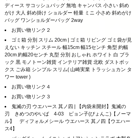
ディース サコッシュバッグ 無地 キャンバス 小さい 斜め
がけ 大人 斜め掛け ショルダー 軽量 ミニ 小さめ 斜めがけ
バッグ ワンショルダーバッグ 2way
お買い物リンク２
ゴミ箱 分別 スリム 20cm | ゴミ箱 リビング ゴミ袋が見
えない キッチン スチール 幅15cm 幅15センチ 角型 約幅
20cm 約幅20センチ 丸型 分別 おしゃれ ホワイト 白 ブラ
ック 黒 モノトーン雑貨 インテリア雑貨 北欧 ダストボッ
クス ごみ箱 シンプル スリム( 山崎実業 トラッシュカン タ
ワー tower )
お買い物リンク４
お買い物リンク３
鬼滅の刃 ウエハース 其ノ四 | 【内袋未開封】鬼滅の
刃 きめつのやいば 4-03 ピョン子(ぴょんこ)【ノーマ
ル】 ディフォルメシール ウエハース 其ノ四【ウエハー
ス4】