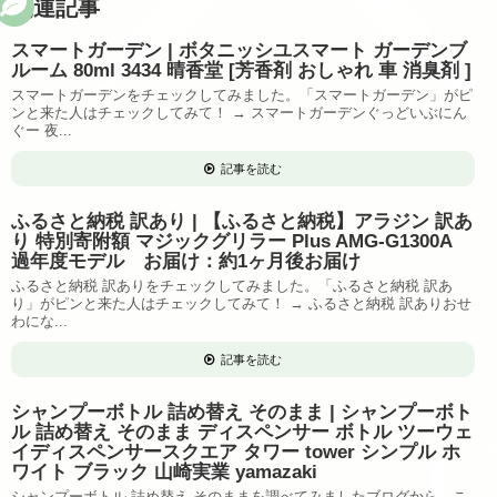
関連記事
スマートガーデン | ボタニッシユスマート ガーデンブ
ルーム 80ml 3434 晴香堂 [芳香剤 おしゃれ 車 消臭剤 ]
スマートガーデンをチェックしてみました。「スマートガーデン」がピ
ンと来た人はチェックしてみて！ → スマートガーデンぐっどいぶにん
ぐー 夜...
記事を読む
ふるさと納税 訳あり | 【ふるさと納税】アラジン 訳あ
り 特別寄附額 マジックグリラー Plus AMG-G1300A
過年度モデル お届け：約1ヶ月後お届け
ふるさと納税 訳ありをチェックしてみました。「ふるさと納税 訳あ
り」がピンと来た人はチェックしてみて！ → ふるさと納税 訳ありおせ
わにな...
記事を読む
シャンプーボトル 詰め替え そのまま | シャンプーボト
ル 詰め替え そのまま ディスペンサー ボトル ツーウェ
イディスペンサースクエア タワー tower シンプル ホ
ワイト ブラック 山崎実業 yamazaki
シャンプーボトル 詰め替え そのままを調べてみましたブログから、こ