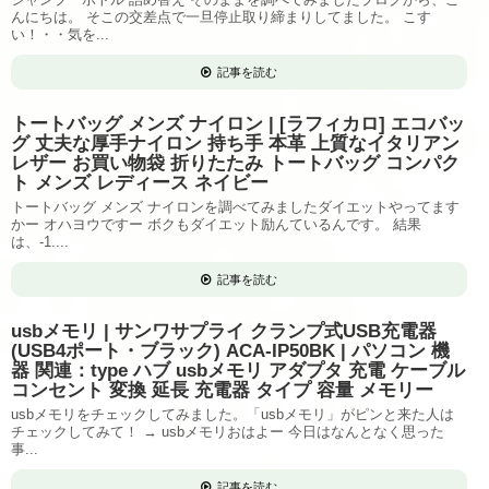
んにちは。 そこの交差点で一旦停止取り締まりしてました。 こす
い！・・気を...
記事を読む
トートバッグ メンズ ナイロン | [ラフィカロ] エコバッ
グ 丈夫な厚手ナイロン 持ち手 本革 上質なイタリアン
レザー お買い物袋 折りたたみ トートバッグ コンパク
ト メンズ レディース ネイビー
トートバッグ メンズ ナイロンを調べてみましたダイエットやってます
かー オハヨウですー ボクもダイエット励んているんです。 結果
は、-1....
記事を読む
usbメモリ | サンワサプライ クランプ式USB充電器
(USB4ポート・ブラック) ACA-IP50BK | パソコン 機
器 関連：type ハブ usbメモリ アダプタ 充電 ケーブル
コンセント 変換 延長 充電器 タイプ 容量 メモリー
usbメモリをチェックしてみました。「usbメモリ」がピンと来た人は
チェックしてみて！ → usbメモリおはよー 今日はなんとなく思った
事...
記事を読む