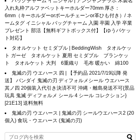
バッグチャーム イニシャル | アンシャンテラボ 木製名
入れ丸枠アルファベットキーホルダー70mm 厚さ：
6mm（キーホルダーorボールチェーンor革ひも付き）/ ネ
ームタグ イニシャル バッグチャーム 入園 卒園 入学 卒業
プレゼント 部活【無料ギフトボックス付】【ゆうパケッ
ト対応】
タオルケット セミダブル | BeddingWish タオルケッ
ト ガーゼ タオルケット 夏用 セミダブル ブランケッ
ト タオルケット 大判 6重織り 毛布 暖かい 綿100
鬼滅の刃 ウエハース 四 | 【予約品 2021/7/19以降 発
送】 バンダイ 鬼滅の刃 ディフォルメシール ウエハース
其ノ四 20個装入代引き決済不可 沖縄・離島発送不可{景品
玩具 鬼滅 ディフォルメ シール 4 シール コレクション}
[21E13] 送料無料
鬼滅の刃 ウエハース | 鬼滅の刃 シールウエハース2 (20
個入) 食玩・ウエハース (鬼滅の刃)