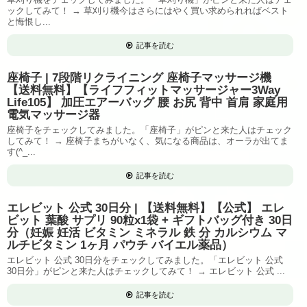
ックしてみて！ → 草刈り機今はさらにはやく買い求められればベスト
と悔恨し...
記事を読む
座椅子 | 7段階リクライニング 座椅子マッサージ機
【送料無料】【ライフフィットマッサージャー3Way
Life105】 加圧エアーバッグ 腰 お尻 背中 首肩 家庭用
電気マッサージ器
座椅子をチェックしてみました。「座椅子」がピンと来た人はチェック
してみて！ → 座椅子まちがいなく、気になる商品は、オーラが出てま
す(^_...
記事を読む
エレビット 公式 30日分 | 【送料無料】【公式】 エレ
ビット 葉酸 サプリ 90粒x1袋 + ギフトバッグ付き 30日
分（妊娠 妊活 ビタミン ミネラル 鉄 分 カルシウム マ
ルチビタミン 1ヶ月 パウチ バイエル薬品）
エレビット 公式 30日分をチェックしてみました。「エレビット 公式
30日分」がピンと来た人はチェックしてみて！ → エレビット 公式 ...
記事を読む