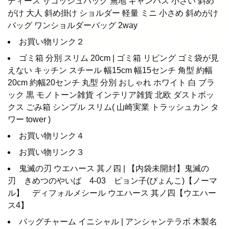
ディース サコッシュバッグ 無地 キャンバス 小さい 斜め
がけ 大人 斜め掛け ショルダー 軽量 ミニ 小さめ 斜めがけ
バッグ ワンショルダーバッグ 2way
お買い物リンク２
ゴミ箱 分別 スリム 20cm | ゴミ箱 リビング ゴミ袋が見
えない キッチン スチール 幅15cm 幅15センチ 角型 約幅
20cm 約幅20センチ 丸型 分別 おしゃれ ホワイト 白 ブラ
ック 黒 モノトーン雑貨 インテリア雑貨 北欧 ダストボッ
クス ごみ箱 シンプル スリム( 山崎実業 トラッシュカン タ
ワー tower )
お買い物リンク４
お買い物リンク３
鬼滅の刃 ウエハース 其ノ四 | 【内袋未開封】鬼滅の
刃 きめつのやいば 4-03 ピョン子(ぴょんこ)【ノーマ
ル】 ディフォルメシール ウエハース 其ノ四【ウエハー
ス4】
バッグチャーム イニシャル | アンシャンテラボ 木製名