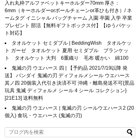
入れ丸枠アルファベットキーホルダー70mm 厚さ：
6mm（キーホルダーorボールチェーンor革ひも付き）/ ネ
ームタグ イニシャル バッグチャーム 入園 卒園 入学 卒業
プレゼント 部活【無料ギフトボックス付】【ゆうパケッ
ト対応】
タオルケット セミダブル | BeddingWish タオルケッ
ト ガーゼ タオルケット 夏用 セミダブル ブランケッ
ト タオルケット 大判 6重織り 毛布 暖かい 綿100
鬼滅の刃 ウエハース 四 | 【予約品 2021/7/19以降 発
送】 バンダイ 鬼滅の刃 ディフォルメシール ウエハース
其ノ四 20個装入代引き決済不可 沖縄・離島発送不可{景品
玩具 鬼滅 ディフォルメ シール 4 シール コレクション}
[21E13] 送料無料
鬼滅の刃 ウエハース | 鬼滅の刃 シールウエハース2 (20
個入) 食玩・ウエハース (鬼滅の刃)