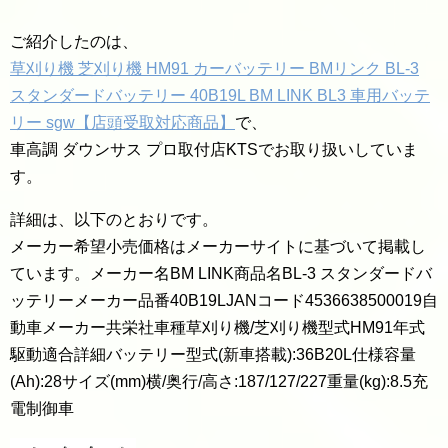
ご紹介したのは、
草刈り機 芝刈り機 HM91 カーバッテリー BMリンク BL-3
スタンダードバッテリー 40B19L BM LINK BL3 車用バッテ
リー sgw【店頭受取対応商品】
で、
車高調 ダウンサス プロ取付店KTSでお取り扱いしていま
す。
詳細は、以下のとおりです。
メーカー希望小売価格はメーカーサイトに基づいて掲載し
ています。メーカー名BM LINK商品名BL-3 スタンダードバ
ッテリーメーカー品番40B19LJANコード4536638500019自
動車メーカー共栄社車種草刈り機/芝刈り機型式HM91年式
駆動適合詳細バッテリー型式(新車搭載):36B20L仕様容量
(Ah):28サイズ(mm)横/奥行/高さ:187/127/227重量(kg):8.5充
電制御車