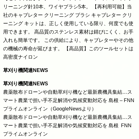
リーニング針10本、ワイヤブラシ5本。 【再利用可能】当
社のキャブレター クリーニング ブラシ キャブレター クリ
ーニング キットは、正しく使用している限り、何度でも使
用できます。 高品質のステンレス素材は錆びにくく、お手
入れも簡単です。 この供給により、キャブレターやその他
の機械の寿命が延びます。 【高品質】このツールセットは
高密度ナイロン
草刈り機関連NEWS
草刈り機関連NEWS
農薬散布ドローンや自動草刈り機など最新農機具集結…ス
マート農業で担い手不足解消や気候変動対応を 島根 – FNN
プライムオンライン（GoogleNewsより）
農薬散布ドローンや自動草刈り機など最新農機具集結…ス
マート農業で担い手不足解消や気候変動対応を 島根 FNN
プライムオンライン