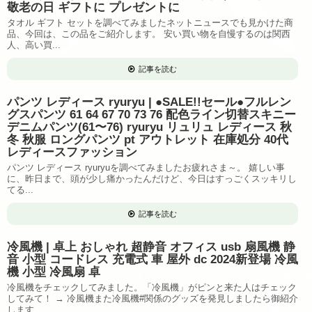
敬老の日 ギフトに プレゼントに
タオル ギフト セットを調べてみましたネットニュースでも見かけた商
品、今回は、この品をご紹介します。 安い買い物を自慢するのは関西
人、高い買...
記事を読む
パンツ レディース ryuryu | ●SALE!!セール●フルレン
グスパンツ 61 64 67 70 73 76 配色ライン切替スキニー
デニムパンツ(61〜76) ryuryu リュリュ レディース 秋
冬 秋服 ロングパンツ pt アウトレット 在庫処分 40代
レディースファッション
パンツ レディース ryuryuを調べてみましたお疲れさま～。 嬉しい事
に、昨日まで、頭が少し痛かったんだけど、今日はすっごくスッキリし
てる...
記事を読む
冷風機 | 卓上 おしゃれ 超静音 オフィス usb 扇風機 静
音 小型 コードレス 充電式 車 屋外 dc 2024新登場 冷風
機 小型 冷風扇 卓
冷風機をチェックしてみました。「冷風機」がピンと来た人はチェック
してみて！ → 冷風機また冷風機#関係のグッズを発見しましたら御紹介
します...