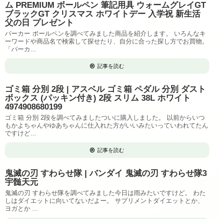
ム PREMIUM ボールペン 筆記用具 ウォームグレイGT
ブラックGT クリスマス ホワイトデー 入学祝 新生活
父の日 プレゼント
パーカー ボールペンを調べてみました商品を紹介します。 いろんなキ
ーワードや商品名で検索して探せたり、自分に合った探し方でお買物。
「パーカ...
記事を読む
ゴミ箱 分別 2段 | アスベル ゴミ箱 ペダル 分別 ダスト
ボックス (パッキン付き) 2段 スリム 38L ホワイト
4974908680199
ゴミ箱 分別 2段を調べてみましたついに購入しました。 以前からいつ
もかよちゃんやゆあちゃんに仕入れた方がいいみたいっていわれてたん
ですけど...
記事を読む
鬼滅の刃 すわらせ隊 | バンダイ 鬼滅の刃 すわらせ隊3
宇髄天元
鬼滅の刃 すわらせ隊を調べてみました今日は雨みたいですけど。 わた
しはダイエットに向いてないだよー。 サプリメントダイエットとか、
ヨガとか ...