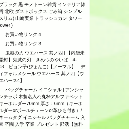
ブラック 黒 モノトーン雑貨 インテリア雑
貨 北欧 ダストボックス ごみ箱 シンプル
スリム( 山崎実業 トラッシュカン タワー
tower )
お買い物リンク４
お買い物リンク３
鬼滅の刃 ウエハース 其ノ四 | 【内袋未
開封】鬼滅の刃 きめつのやいば 4-
03 ピョン子(ぴょんこ)【ノーマル】 デ
ィフォルメシール ウエハース 其ノ四【ウ
エハース4】
バッグチャーム イニシャル | アンシャ
ンテラボ 木製名入れ丸枠アルファベット
キーホルダー70mm 厚さ：6mm（キーホ
ルダーorボールチェーンor革ひも付き）/
ネームタグ イニシャル バッグチャーム 入
園 卒園 入学 卒業 プレゼント 部活【無料