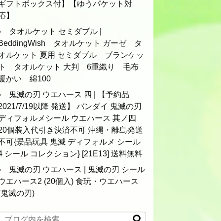
ギフトボックス付】【ゆうパケット対
応】
タオルケット セミダブル |
BeddingWish タオルケット ガーゼ タ
オルケット 夏用 セミダブル ブランケッ
ト タオルケット 大判 6重織り 毛布
暖かい 綿100
鬼滅の刃 ウエハース 四 | 【予約品
2021/7/19以降 発送】 バンダイ 鬼滅の刃
ディフォルメシール ウエハース 其ノ四
20個装入代引き決済不可 沖縄・離島発送
不可{景品玩具 鬼滅 ディフォルメ シール
4 シール コレクション} [21E13] 送料無料
鬼滅の刃 ウエハース | 鬼滅の刃 シール
ウエハース2 (20個入) 食玩・ウエハース
(鬼滅の刃)