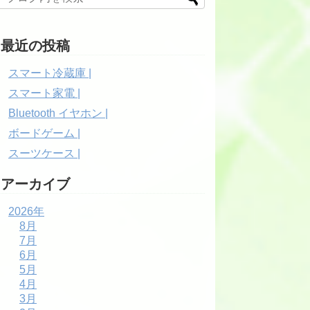
最近の投稿
スマート冷蔵庫 |
スマート家電 |
Bluetooth イヤホン |
ボードゲーム |
スーツケース |
アーカイブ
2026年
8月
7月
6月
5月
4月
3月