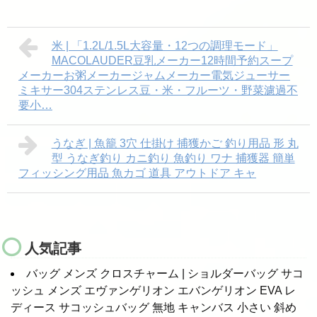
米 | 「1.2L/1.5L大容量・12つの調理モード」
MACOLAUDER豆乳メーカー12時間予約スープ
メーカーお粥メーカージャムメーカー電気ジューサー
ミキサー304ステンレス豆・米・フルーツ・野菜濾過不
要小…
うなぎ | 魚籠 3穴 仕掛け 捕獲かご 釣り用品 形 丸
型 うなぎ釣り カニ釣り 魚釣り ワナ 捕獲器 簡単
フィッシング用品 魚カゴ 道具 アウトドア キャ
人気記事
バッグ メンズ クロスチャーム | ショルダーバッグ サコ
ッシュ メンズ エヴァンゲリオン エバンゲリオン EVA レ
ディース サコッシュバッグ 無地 キャンバス 小さい 斜め