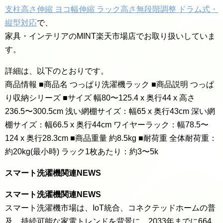
支柱高さ伸縮 ヨコ幅伸縮 ラック高さ無段階調整 ドラム式・
縦型対応
で、
家具・インテリアのMINT楽天市場店でお取り扱いしていま
す。
詳細は、以下のとおりです。
商品情報 ■商品名 つっぱり洗濯機ラック ■商品説明 つっぱ
り収納シリーズ ■サイズ 幅80〜125.4 x 奥行44 x 高さ
236.5〜300.5cm 浅い網棚サイズ：幅65 x 奥行43cm 深い網
棚サイズ：幅66.5 x 奥行44cm ワイヤーラック：幅78.5〜
124 x 奥行28.3cm ■商品重量 約8.5kg ■耐荷重 全体耐荷重：
約20kg(最小時) ラック1枚あたり：約3〜5k
スマート洗濯機関連NEWS
スマート洗濯機関連NEWS
スマート洗濯機市場は、IoT統合、コネクテッドホームの普
及、持続可能な家電トレンドを背景に、2033年までに664