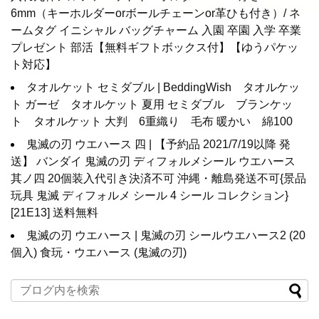
6mm（キーホルダーorボールチェーンor革ひも付き）/ ネ
ームタグ イニシャル バッグチャーム 入園 卒園 入学 卒業
プレゼント 部活【無料ギフトボックス付】【ゆうパケッ
ト対応】
タオルケット セミダブル | BeddingWish タオルケッ
ト ガーゼ タオルケット 夏用 セミダブル ブランケッ
ト タオルケット 大判 6重織り 毛布 暖かい 綿100
鬼滅の刃 ウエハース 四 | 【予約品 2021/7/19以降 発
送】 バンダイ 鬼滅の刃 ディフォルメシール ウエハース
其ノ四 20個装入代引き決済不可 沖縄・離島発送不可{景品
玩具 鬼滅 ディフォルメ シール 4 シール コレクション}
[21E13] 送料無料
鬼滅の刃 ウエハース | 鬼滅の刃 シールウエハース2 (20
個入) 食玩・ウエハース (鬼滅の刃)