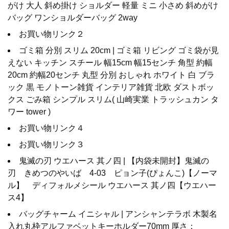
がけ 大人 斜め掛け ショルダー 軽量 ミニ 小さめ 斜めがけ
バッグ ワンショルダーバッグ 2way
お買い物リンク２
ゴミ箱 分別 スリム 20cm | ゴミ箱 リビング ゴミ袋が見
えない キッチン スチール 幅15cm 幅15センチ 角型 約幅
20cm 約幅20センチ 丸型 分別 おしゃれ ホワイト 白 ブラ
ック 黒 モノトーン雑貨 インテリア雑貨 北欧 ダストボッ
クス ごみ箱 シンプル スリム( 山崎実業 トラッシュカン タ
ワー tower )
お買い物リンク４
お買い物リンク３
鬼滅の刃 ウエハース 其ノ四 | 【内袋未開封】鬼滅の
刃 きめつのやいば 4-03 ピョン子(ぴょんこ)【ノーマ
ル】 ディフォルメシール ウエハース 其ノ四【ウエハー
ス4】
バッグチャーム イニシャル | アンシャンテラボ 木製名
入れ丸枠アルファベットキーホルダー70mm 厚さ：