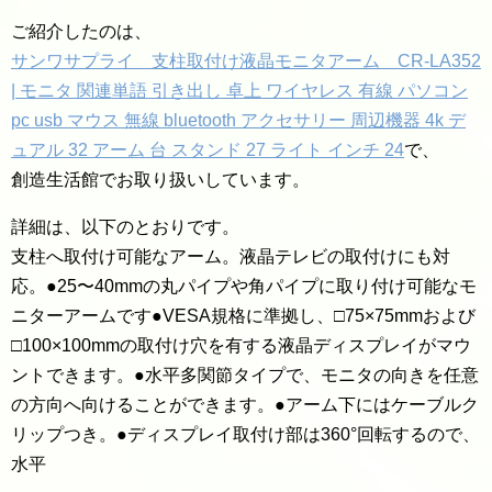
ご紹介したのは、
サンワサプライ 支柱取付け液晶モニタアーム CR-LA352
| モニタ 関連単語 引き出し 卓上 ワイヤレス 有線 パソコン
pc usb マウス 無線 bluetooth アクセサリー 周辺機器 4k デ
ュアル 32 アーム 台 スタンド 27 ライト インチ 24
で、
創造生活館でお取り扱いしています。
詳細は、以下のとおりです。
支柱へ取付け可能なアーム。液晶テレビの取付けにも対
応。●25〜40mmの丸パイプや角パイプに取り付け可能なモ
ニターアームです●VESA規格に準拠し、□75×75mmおよび
□100×100mmの取付け穴を有する液晶ディスプレイがマウ
ントできます。●水平多関節タイプで、モニタの向きを任意
の方向へ向けることができます。●アーム下にはケーブルク
リップつき。●ディスプレイ取付け部は360°回転するので、
水平