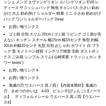
ッシュ メンズ エヴァンゲリオン エバンゲリオン EVA レ
ディース サコッシュバッグ 無地 キャンバス 小さい 斜め
がけ 大人 斜め掛け ショルダー 軽量 ミニ 小さめ 斜めがけ
バッグ ワンショルダーバッグ 2way
お買い物リンク２
ゴミ箱 分別 スリム 20cm | ゴミ箱 リビング ゴミ袋が見
えない キッチン スチール 幅15cm 幅15センチ 角型 約幅
20cm 約幅20センチ 丸型 分別 おしゃれ ホワイト 白 ブラ
ック 黒 モノトーン雑貨 インテリア雑貨 北欧 ダストボッ
クス ごみ箱 シンプル スリム( 山崎実業 トラッシュカン タ
ワー tower )
お買い物リンク４
お買い物リンク３
鬼滅の刃 ウエハース 其ノ四 | 【内袋未開封】鬼滅の
刃 きめつのやいば 4-03 ピョン子(ぴょんこ)【ノーマ
ル】 ディフォルメシール ウエハース 其ノ四【ウエハー
ス4】