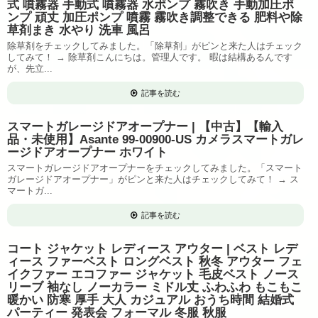
式 噴霧器 手動式 噴霧器 水ポンプ 霧吹き 手動加圧ポ
ンプ 頑丈 加圧ポンプ 噴霧 霧吹き調整できる 肥料や除
草剤まき 水やり 洗車 風呂
除草剤をチェックしてみました。「除草剤」がピンと来た人はチェック
してみて！ → 除草剤こんにちは。管理人です。 暇は結構あるんです
が、先立...
記事を読む
スマートガレージドアオープナー | 【中古】【輸入
品・未使用】Asante 99-00900-US カメラスマートガレ
ージドアオープナー ホワイト
スマートガレージドアオープナーをチェックしてみました。「スマート
ガレージドアオープナー」がピンと来た人はチェックしてみて！ → ス
マートガ...
記事を読む
コート ジャケット レディース アウター | ベスト レデ
ィース ファーベスト ロングベスト 秋冬 アウター フェ
イクファー エコファー ジャケット 毛皮ベスト ノース
リーブ 袖なし ノーカラー ミドル丈 ふわふわ もこもこ
暖かい 防寒 厚手 大人 カジュアル おうち時間 結婚式
パーティー 発表会 フォーマル 冬服 秋服