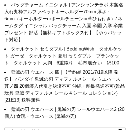
バッグチャーム イニシャル | アンシャンテラボ 木製名
入れ丸枠アルファベットキーホルダー70mm 厚さ：
6mm（キーホルダーorボールチェーンor革ひも付き）/ ネ
ームタグ イニシャル バッグチャーム 入園 卒園 入学 卒業
プレゼント 部活【無料ギフトボックス付】【ゆうパケッ
ト対応】
タオルケット セミダブル | BeddingWish タオルケッ
ト ガーゼ タオルケット 夏用 セミダブル ブランケッ
ト タオルケット 大判 6重織り 毛布 暖かい 綿100
鬼滅の刃 ウエハース 四 | 【予約品 2021/7/19以降 発
送】 バンダイ 鬼滅の刃 ディフォルメシール ウエハース
其ノ四 20個装入代引き決済不可 沖縄・離島発送不可{景品
玩具 鬼滅 ディフォルメ シール 4 シール コレクション}
[21E13] 送料無料
鬼滅の刃 ウエハース | 鬼滅の刃 シールウエハース2 (20
個入) 食玩・ウエハース (鬼滅の刃)