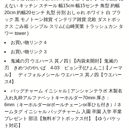
えない キッチン スチール 幅15cm 幅15センチ 角型 約幅
20cm 約幅20センチ 丸型 分別 おしゃれ ホワイト 白 ブラ
ック 黒 モノトーン雑貨 インテリア雑貨 北欧 ダストボッ
クス ごみ箱 シンプル スリム( 山崎実業 トラッシュカン タ
ワー tower )
お買い物リンク４
お買い物リンク３
鬼滅の刃 ウエハース 其ノ四 | 【内袋未開封】鬼滅の
刃 きめつのやいば 4-03 ピョン子(ぴょんこ)【ノーマ
ル】 ディフォルメシール ウエハース 其ノ四【ウエハー
ス4】
バッグチャーム イニシャル | アンシャンテラボ 木製名
入れ丸枠アルファベットキーホルダー70mm 厚さ：
6mm（キーホルダーorボールチェーンor革ひも付き）/ ネ
ームタグ イニシャル バッグチャーム 入園 卒園 入学 卒業
プレゼント 部活【無料ギフトボックス付】【ゆうパケッ
ト対応】