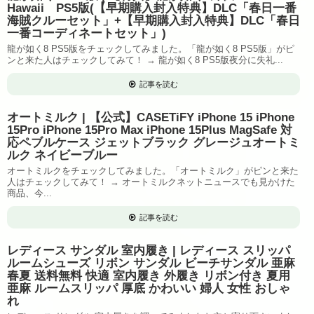
Hawaii PS5版(【早期購入封入特典】DLC「春日一番
海賊クルーセット」+【早期購入封入特典】DLC「春日
一番コーディネートセット」)
龍が如く8 PS5版をチェックしてみました。「龍が如く8 PS5版」がピ
ンと来た人はチェックしてみて！ → 龍が如く8 PS5版夜分に失礼...
記事を読む
オートミルク | 【公式】CASETiFY iPhone 15 iPhone
15Pro iPhone 15Pro Max iPhone 15Plus MagSafe 対
応ペブルケース ジェットブラック グレージュオートミ
ルク ネイビーブルー
オートミルクをチェックしてみました。「オートミルク」がピンと来た
人はチェックしてみて！ → オートミルクネットニュースでも見かけた
商品、今...
記事を読む
レディース サンダル 室内履き | レディース スリッパ
ルームシューズ リボン サンダル ビーチサンダル 亜麻
春夏 送料無料 快適 室内履き 外履き リボン付き 夏用
亜麻 ルームスリッパ 厚底 かわいい 婦人 女性 おしゃ
れ