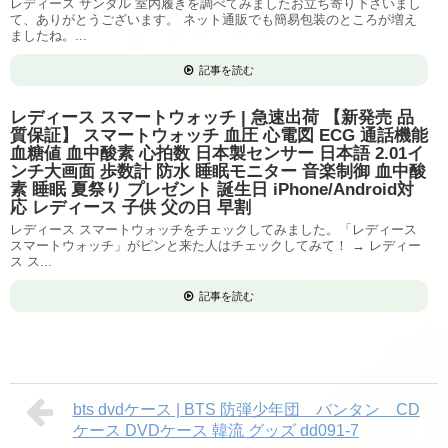
レディース サンダル 室内履きを調べてみましたお立ち寄り下さいまし
て、ありがとうございます。 ネット通販でも簡易包装のところが増え
ましたね。...
記事を読む
レディース スマートウォッチ | 急速出荷 【新発売 品
質保証】 スマートウォッチ 血圧 心電図 ECG 通話機能
血糖値 血中酸素 心拍数 日本製センサー 日本語 2.01イ
ンチ大画面 歩数計 防水 睡眠モニター 音楽制御 血中酸
素 睡眠 夏祭り プレゼント 誕生日 iPhone/Android対
応 レディース 子供 父の日 早割
レディース スマートウォッチをチェックしてみました。「レディース
スマートウォッチ」がピンと来た人はチェックしてみて！ → レディー
ス ス...
記事を読む
bts dvdケース | BTS 防弾少年団 バンタン CD
ケース DVDケース 韓流 グッズ dd091-7