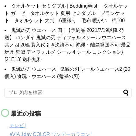
タオルケット セミダブル | BeddingWish タオルケッ
ト ガーゼ タオルケット 夏用 セミダブル ブランケッ
ト タオルケット 大判 6重織り 毛布 暖かい 綿100
鬼滅の刃 ウエハース 四 | 【予約品 2021/7/19以降 発
送】 バンダイ 鬼滅の刃 ディフォルメシール ウエハース
其ノ四 20個装入代引き決済不可 沖縄・離島発送不可{景品
玩具 鬼滅 ディフォルメ シール 4 シール コレクション}
[21E13] 送料無料
鬼滅の刃 ウエハース | 鬼滅の刃 シールウエハース2 (20
個入) 食玩・ウエハース (鬼滅の刃)
最近の投稿
テレビ |
eVIA 1day COLOR ワンデーカラコン |