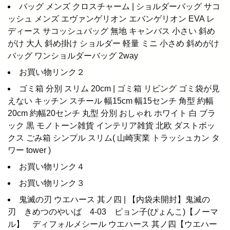
バッグ メンズ クロスチャーム | ショルダーバッグ サコ
ッシュ メンズ エヴァンゲリオン エバンゲリオン EVA レ
ディース サコッシュバッグ 無地 キャンバス 小さい 斜め
がけ 大人 斜め掛け ショルダー 軽量 ミニ 小さめ 斜めがけ
バッグ ワンショルダーバッグ 2way
お買い物リンク２
ゴミ箱 分別 スリム 20cm | ゴミ箱 リビング ゴミ袋が見
えない キッチン スチール 幅15cm 幅15センチ 角型 約幅
20cm 約幅20センチ 丸型 分別 おしゃれ ホワイト 白 ブラ
ック 黒 モノトーン雑貨 インテリア雑貨 北欧 ダストボッ
クス ごみ箱 シンプル スリム( 山崎実業 トラッシュカン タ
ワー tower )
お買い物リンク４
お買い物リンク３
鬼滅の刃 ウエハース 其ノ四 | 【内袋未開封】鬼滅の
刃 きめつのやいば 4-03 ピョン子(ぴょんこ)【ノーマ
ル】 ディフォルメシール ウエハース 其ノ四【ウエハー