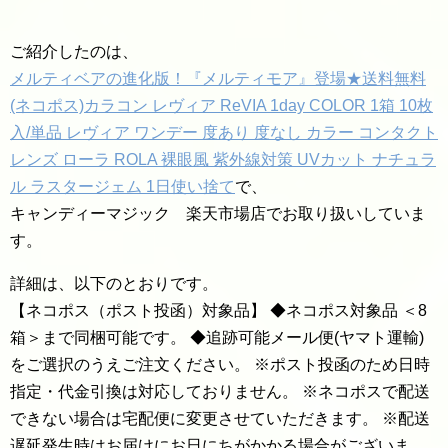
ご紹介したのは、
メルティベアの進化版！『メルティモア』登場★送料無料
(ネコポス)カラコン レヴィア ReVIA 1day COLOR 1箱 10枚
入/単品 レヴィア ワンデー 度あり 度なし カラー コンタクト
レンズ ローラ ROLA 裸眼風 紫外線対策 UVカット ナチュラ
ル ラスタージェム 1日使い捨て
で、
キャンディーマジック 楽天市場店でお取り扱いしていま
す。
詳細は、以下のとおりです。
【ネコポス（ポスト投函）対象品】 ◆ネコポス対象品 ＜8
箱＞まで同梱可能です。 ◆追跡可能メール便(ヤマト運輸)
をご選択のうえご注文ください。 ※ポスト投函のため日時
指定・代金引換は対応しておりません。 ※ネコポスで配送
できない場合は宅配便に変更させていただきます。 ※配送
遅延発生時はお届けにお日にちがかかる場合がございま