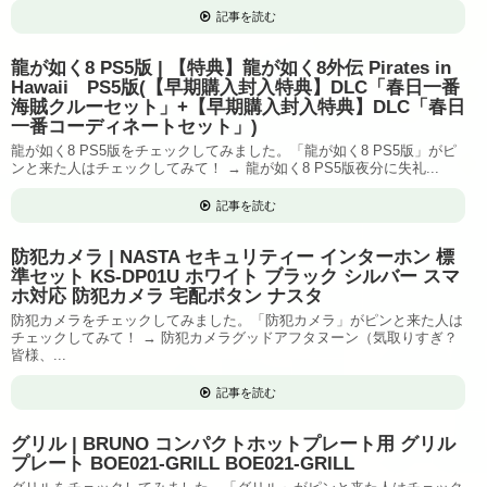
記事を読む
龍が如く8 PS5版 | 【特典】龍が如く8外伝 Pirates in
Hawaii PS5版(【早期購入封入特典】DLC「春日一番
海賊クルーセット」+【早期購入封入特典】DLC「春日
一番コーディネートセット」)
龍が如く8 PS5版をチェックしてみました。「龍が如く8 PS5版」がピ
ンと来た人はチェックしてみて！ → 龍が如く8 PS5版夜分に失礼...
記事を読む
防犯カメラ | NASTA セキュリティー インターホン 標
準セット KS-DP01U ホワイト ブラック シルバー スマ
ホ対応 防犯カメラ 宅配ボタン ナスタ
防犯カメラをチェックしてみました。「防犯カメラ」がピンと来た人は
チェックしてみて！ → 防犯カメラグッドアフタヌーン（気取りすぎ？
皆様、...
記事を読む
グリル | BRUNO コンパクトホットプレート用 グリル
プレート BOE021-GRILL BOE021-GRILL