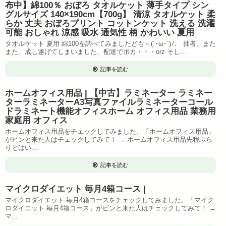
布中】綿100％ おぼろ タオルケット 薄手タイプ シン
グルサイズ 140×190cm【700g】 清涼 タオルケット 柔
らか 丈夫 おぼろプリント コットンケット 洗える 洗濯
可能 おしゃれ 涼感 吸水 通気性 柄 かわいい 夏用
タオルケット 夏用 綿100を調べてみましたども～(`･ω･´)ﾉ、 拙者、また
また、成し遂げてしまいました、配達でポカ・・・orz そし...
記事を読む
ホームオフィス用品 | 【中古】ラミネーター ラミネー
ターラミネーターA3写真ファイルラミネーターコール
ドラミネート機能オフィスホーム オフィス用品 業務用
家庭用 オフィス
ホームオフィス用品をチェックしてみました。「ホームオフィス用品」
がピンと来た人はチェックしてみて！ → ホームオフィス用品先程ぶら
りとはい...
記事を読む
マイクロダイエット 毎月4箱コース |
マイクロダイエット 毎月4箱コースをチェックしてみました。「マイク
ロダイエット 毎月4箱コース」がピンと来た人はチェックしてみて！ →
マ...