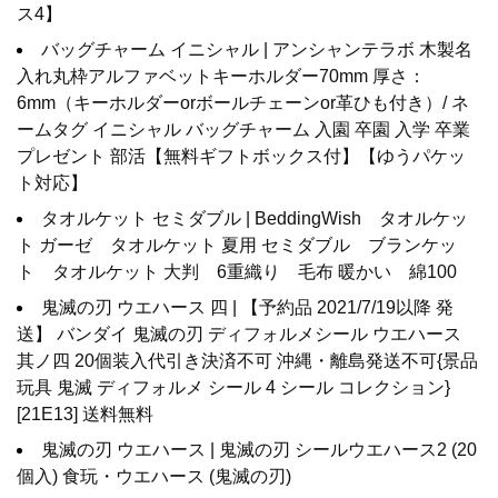
ス4】
バッグチャーム イニシャル | アンシャンテラボ 木製名
入れ丸枠アルファベットキーホルダー70mm 厚さ：
6mm（キーホルダーorボールチェーンor革ひも付き）/ ネ
ームタグ イニシャル バッグチャーム 入園 卒園 入学 卒業
プレゼント 部活【無料ギフトボックス付】【ゆうパケッ
ト対応】
タオルケット セミダブル | BeddingWish タオルケッ
ト ガーゼ タオルケット 夏用 セミダブル ブランケッ
ト タオルケット 大判 6重織り 毛布 暖かい 綿100
鬼滅の刃 ウエハース 四 | 【予約品 2021/7/19以降 発
送】 バンダイ 鬼滅の刃 ディフォルメシール ウエハース
其ノ四 20個装入代引き決済不可 沖縄・離島発送不可{景品
玩具 鬼滅 ディフォルメ シール 4 シール コレクション}
[21E13] 送料無料
鬼滅の刃 ウエハース | 鬼滅の刃 シールウエハース2 (20
個入) 食玩・ウエハース (鬼滅の刃)