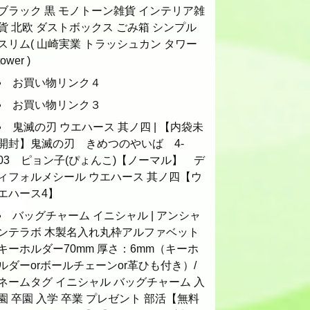
ブラック 黒 モノトーン雑貨 インテリア雑
貨 北欧 ダストボックス ごみ箱 シンプル
スリム( 山崎実業 トラッシュカン タワー
tower )
お買い物リンク４
お買い物リンク３
鬼滅の刃 ウエハース 其ノ四 | 【内袋未
開封】鬼滅の刃 きめつのやいば 4-
03 ピョン子(ぴょんこ)【ノーマル】 デ
ィフォルメシール ウエハース 其ノ四【ウ
エハース4】
バッグチャーム イニシャル | アンシャ
ンテラボ 木製名入れ丸枠アルファベット
キーホルダー70mm 厚さ：6mm（キーホ
ルダーorボールチェーンor革ひも付き）/
ネームタグ イニシャル バッグチャーム 入
園 卒園 入学 卒業 プレゼント 部活【無料