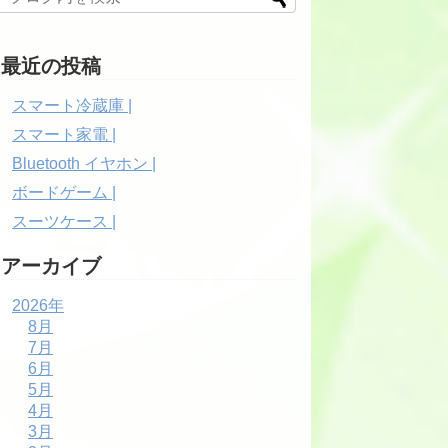
最近の投稿
スマート冷蔵庫 |
スマート家電 |
Bluetooth イヤホン |
ボードゲーム |
スーツケース |
アーカイブ
2026年
8月
7月
6月
5月
4月
3月