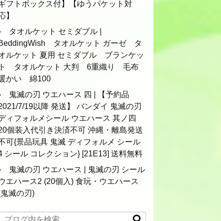
ギフトボックス付】【ゆうパケット対
応】
タオルケット セミダブル |
BeddingWish タオルケット ガーゼ タ
オルケット 夏用 セミダブル ブランケッ
ト タオルケット 大判 6重織り 毛布
暖かい 綿100
鬼滅の刃 ウエハース 四 | 【予約品
2021/7/19以降 発送】 バンダイ 鬼滅の刃
ディフォルメシール ウエハース 其ノ四
20個装入代引き決済不可 沖縄・離島発送
不可{景品玩具 鬼滅 ディフォルメ シール
4 シール コレクション} [21E13] 送料無料
鬼滅の刃 ウエハース | 鬼滅の刃 シール
ウエハース2 (20個入) 食玩・ウエハース
(鬼滅の刃)