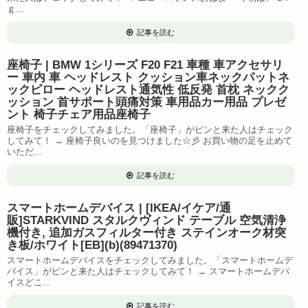
ｇ...
記事を読む
座椅子 | BMW 1シリーズ F20 F21 車種 車アクセサリ
ー 車内 車 ヘッドレスト クッション車ネックパットネ
ックピロー ヘッドレスト通気性 低反発 首枕 ネックク
ッション 首サポート頭痛対策 車用品カー用品 プレゼ
ント 椅子チェア用品座椅子
座椅子をチェックしてみました。「座椅子」がピンと来た人はチェック
してみて！ → 座椅子良いのを見つけました☆彡 お買い物の足を止めて
いただ...
記事を読む
スマートホームデバイス | [IKEA/イケア/通
販]STARKVIND スタルクヴィンド テーブル 空気清浄
機付き, 追加ガスフィルター付き ステインオーク材突
き板/ホワイト[EB](b)(89471370)
スマートホームデバイスをチェックしてみました。「スマートホームデ
バイス」がピンと来た人はチェックしてみて！ → スマートホームデバ
イスどこ...
記事を読む