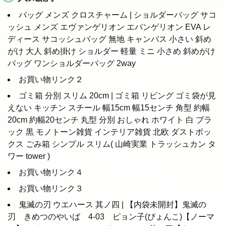
バッグ メンズ クロスチャーム | ショルダーバッグ サコ
ッシュ メンズ エヴァンゲリオン エバンゲリオン EVA レ
ディース サコッシュバッグ 無地 キャンバス 小さい 斜め
がけ 大人 斜め掛け ショルダー 軽量 ミニ 小さめ 斜めがけ
バッグ ワンショルダーバッグ 2way
お買い物リンク２
ゴミ箱 分別 スリム 20cm | ゴミ箱 リビング ゴミ袋が見
えない キッチン スチール 幅15cm 幅15センチ 角型 約幅
20cm 約幅20センチ 丸型 分別 おしゃれ ホワイト 白 ブラ
ック 黒 モノトーン雑貨 インテリア雑貨 北欧 ダストボッ
クス ごみ箱 シンプル スリム( 山崎実業 トラッシュカン タ
ワー tower )
お買い物リンク４
お買い物リンク３
鬼滅の刃 ウエハース 其ノ四 | 【内袋未開封】鬼滅の
刃 きめつのやいば 4-03 ピョン子(ぴょんこ)【ノーマ