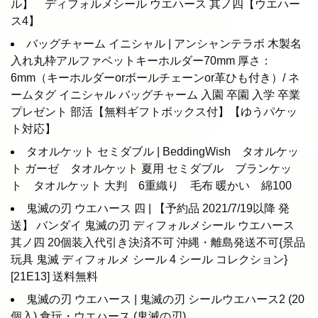
ル】 ディフォルメシール ウエハース 其ノ四【ウエハー
ス4】
バッグチャーム イニシャル | アンシャンテラボ 木製名
入れ丸枠アルファベットキーホルダー70mm 厚さ：
6mm（キーホルダーorボールチェーンor革ひも付き）/ ネ
ームタグ イニシャル バッグチャーム 入園 卒園 入学 卒業
プレゼント 部活【無料ギフトボックス付】【ゆうパケッ
ト対応】
タオルケット セミダブル | BeddingWish タオルケッ
ト ガーゼ タオルケット 夏用 セミダブル ブランケッ
ト タオルケット 大判 6重織り 毛布 暖かい 綿100
鬼滅の刃 ウエハース 四 | 【予約品 2021/7/19以降 発
送】 バンダイ 鬼滅の刃 ディフォルメシール ウエハース
其ノ四 20個装入代引き決済不可 沖縄・離島発送不可{景品
玩具 鬼滅 ディフォルメ シール 4 シール コレクション}
[21E13] 送料無料
鬼滅の刃 ウエハース | 鬼滅の刃 シールウエハース2 (20
個入) 食玩・ウエハース (鬼滅の刃)