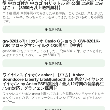
型 中カゴ付き 中カゴ 44リットル 外 公園 ごみ箱 ごみ
ばこ ）【3980円以上送料無料】
ゴミ箱 屋外 木製を調べてみましたやあやあ、こんばんは。久しぶりだ
ねえ。 ７年半、めっちゃカメラをやってきた わがはいもめっちゃ満悦
です。...
記事を読む
gw-8201k-7jr | カシオ Casio Gショック GW-8201K-
7JR フロッグマン イルクジ30周年 【中古】
gw-8201k-7jrをチェックしてみました。「gw-8201k-7jr」がピンと来た
人はチェックしてみて！ → gw-8201k-7j...
記事を読む
ワイヤレスイヤホン anker | 【中古】Anker
Soundcore Liberty LiteBluetooth 5.0 完全ワイヤレス
イヤホン by AnkerPSE認証済 / 最大12時間の音楽再生
/ Siri対応 / グラフェン採用ド
ワイヤレスイヤホン ankerを調べてみました毎日いろいろなサイトをチ
ェックしますので、ブックマークにいれといて下さい。 めずらしいオ
ーダー...