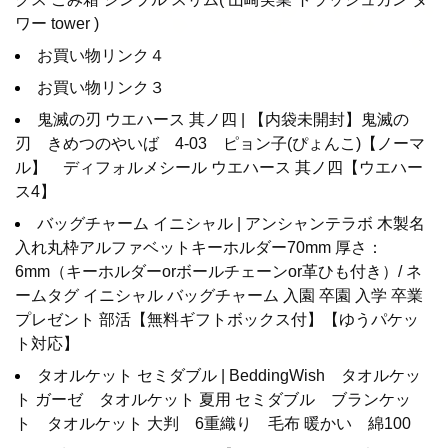
ワー tower )
お買い物リンク４
お買い物リンク３
鬼滅の刃 ウエハース 其ノ四 | 【内袋未開封】鬼滅の
刃 きめつのやいば 4-03 ピョン子(ぴょんこ)【ノーマ
ル】 ディフォルメシール ウエハース 其ノ四【ウエハー
ス4】
バッグチャーム イニシャル | アンシャンテラボ 木製名
入れ丸枠アルファベットキーホルダー70mm 厚さ：
6mm（キーホルダーorボールチェーンor革ひも付き）/ ネ
ームタグ イニシャル バッグチャーム 入園 卒園 入学 卒業
プレゼント 部活【無料ギフトボックス付】【ゆうパケッ
ト対応】
タオルケット セミダブル | BeddingWish タオルケッ
ト ガーゼ タオルケット 夏用 セミダブル ブランケッ
ト タオルケット 大判 6重織り 毛布 暖かい 綿100