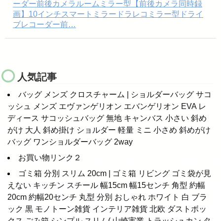
ーダー前後カメラルームミラー型【前後カメラ同時録
画】10インチスマートミラードラレコミラー型ドライ
ブレコーダー前…
人気記事
バッグ メンズ クロスチャーム | ショルダーバッグ サコ
ッシュ メンズ エヴァンゲリオン エバンゲリオン EVA レ
ディース サコッシュバッグ 無地 キャンバス 小さい 斜め
がけ 大人 斜め掛け ショルダー 軽量 ミニ 小さめ 斜めがけ
バッグ ワンショルダーバッグ 2way
お買い物リンク２
ゴミ箱 分別 スリム 20cm | ゴミ箱 リビング ゴミ袋が見
えない キッチン スチール 幅15cm 幅15センチ 角型 約幅
20cm 約幅20センチ 丸型 分別 おしゃれ ホワイト 白 ブラ
ック 黒 モノトーン雑貨 インテリア雑貨 北欧 ダストボッ
クス ごみ箱 シンプル スリム( 山崎実業 トラッシュカン タ