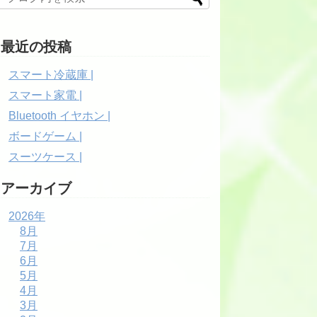
最近の投稿
スマート冷蔵庫 |
スマート家電 |
Bluetooth イヤホン |
ボードゲーム |
スーツケース |
アーカイブ
2026年
8月
7月
6月
5月
4月
3月