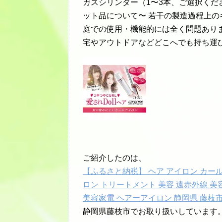
ガスシリンダー（1〜3本、ご選択くださ
ット品について〜 若干の製造過程上の
庭での使用・機能的には全く問題ありま
宅やアウトドアなどどこへでも持ち運
ご紹介したのは、
【ふるさと納税】 ヘア アイロン カール
ロン トリートメント 美容 遠赤外線 美
美容家電 ヘアーアイロン 静岡県 藤枝
静岡県藤枝市でお取り扱いしています