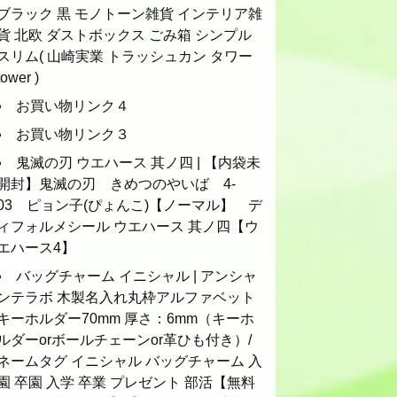
ブラック 黒 モノトーン雑貨 インテリア雑
貨 北欧 ダストボックス ごみ箱 シンプル
スリム( 山崎実業 トラッシュカン タワー
tower )
お買い物リンク４
お買い物リンク３
鬼滅の刃 ウエハース 其ノ四 | 【内袋未
開封】鬼滅の刃 きめつのやいば 4-
03 ピョン子(ぴょんこ)【ノーマル】 デ
ィフォルメシール ウエハース 其ノ四【ウ
エハース4】
バッグチャーム イニシャル | アンシャ
ンテラボ 木製名入れ丸枠アルファベット
キーホルダー70mm 厚さ：6mm（キーホ
ルダーorボールチェーンor革ひも付き）/
ネームタグ イニシャル バッグチャーム 入
園 卒園 入学 卒業 プレゼント 部活【無料