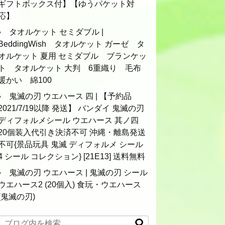
ギフトボックス付】【ゆうパケット対
応】
タオルケット セミダブル |
BeddingWish タオルケット ガーゼ タ
オルケット 夏用 セミダブル ブランケッ
ト タオルケット 大判 6重織り 毛布
暖かい 綿100
鬼滅の刃 ウエハース 四 | 【予約品
2021/7/19以降 発送】 バンダイ 鬼滅の刃
ディフォルメシール ウエハース 其ノ四
20個装入代引き決済不可 沖縄・離島発送
不可{景品玩具 鬼滅 ディフォルメ シール
4 シール コレクション} [21E13] 送料無料
鬼滅の刃 ウエハース | 鬼滅の刃 シール
ウエハース2 (20個入) 食玩・ウエハース
(鬼滅の刃)