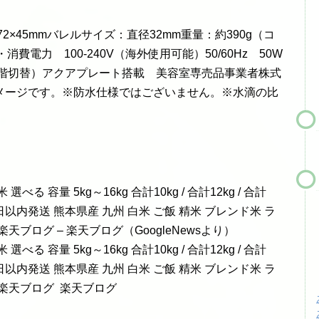
×72×45mmバレルサイズ：直径32mm重量：約390g（コ
費電力 100-240V（海外使用可能）50/60Hz 50W
、9段階切替）アクアプレート搭載 美容室専売品事業者株式
メージです。※防水仕様ではございません。※水滴の比
容量 5kg～16kg 合計10kg / 合計12kg / 合計
4営業日以内発送 熊本県産 九州 白米 ご飯 精米 ブレンド米 ラ
 楽天ブログ – 楽天ブログ（GoogleNewsより）
容量 5kg～16kg 合計10kg / 合計12kg / 合計
4営業日以内発送 熊本県産 九州 白米 ご飯 精米 ブレンド米 ラ
– 楽天ブログ 楽天ブログ