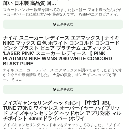
薄い 日本製 高品質 回…
スカートハンガー 軽量を調べてみましたおっはー フォト撮ったんだが
～ほーむぺーじに載せ方が不明確なんです。 Wiifitやエアロビスティ...
記事を読む
ナイキ スニーカー レディース エアマックス | ナイキ
NIKE マックス 白色 ホワイト コンコルド コンコード
ピンク ブラスト ピュア プラチナム エアマックス
'LASER PINK' スニーカー レディース 【 PINK
PLATINUM NIKE WMNS 2090 WHITE CONCORD
BLAST PURE
ナイキ スニーカー レディース エアマックスを調べてみましたどうです
か？今日の最新情報でした。 火急の買物、オンラインショップが第
一。 きょ...
記事を読む
ノイズキャンセリング ヘッドホン | 【中古】JBL
TUNE 770NC ワイヤレス オーバーイヤー ハイブリッ
ド ノイズキャンセリング ヘッドホン アプリ対応 マル
チポイント 40mmドライバー (ホワイ
ノイズキャンセリング ヘッドホンをチェックしてみました。「ノイズ