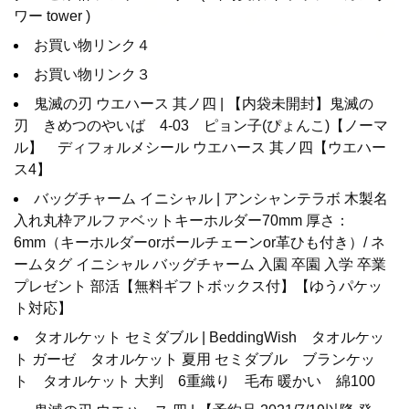
ワー tower )
お買い物リンク４
お買い物リンク３
鬼滅の刃 ウエハース 其ノ四 | 【内袋未開封】鬼滅の
刃 きめつのやいば 4-03 ピョン子(ぴょんこ)【ノーマ
ル】 ディフォルメシール ウエハース 其ノ四【ウエハー
ス4】
バッグチャーム イニシャル | アンシャンテラボ 木製名
入れ丸枠アルファベットキーホルダー70mm 厚さ：
6mm（キーホルダーorボールチェーンor革ひも付き）/ ネ
ームタグ イニシャル バッグチャーム 入園 卒園 入学 卒業
プレゼント 部活【無料ギフトボックス付】【ゆうパケッ
ト対応】
タオルケット セミダブル | BeddingWish タオルケッ
ト ガーゼ タオルケット 夏用 セミダブル ブランケッ
ト タオルケット 大判 6重織り 毛布 暖かい 綿100