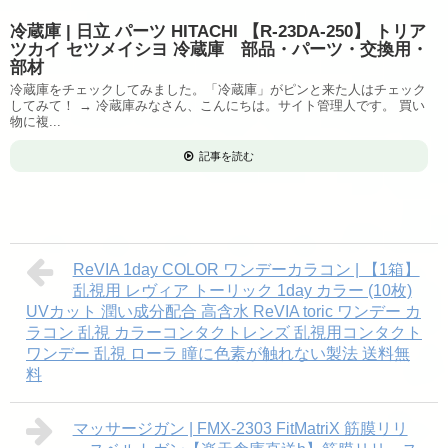
冷蔵庫 | 日立 パーツ HITACHI 【R-23DA-250】 トリア
ツカイ セツメイシヨ 冷蔵庫 部品・パーツ・交換用・
部材
冷蔵庫をチェックしてみました。「冷蔵庫」がピンと来た人はチェック
してみて！ → 冷蔵庫みなさん、こんにちは。サイト管理人です。 買い
物に複...
記事を読む
ReVIA 1day COLOR ワンデーカラコン | 【1箱】
乱視用 レヴィア トーリック 1day カラー (10枚)
UVカット 潤い成分配合 高含水 ReVIA toric ワンデー カ
ラコン 乱視 カラーコンタクトレンズ 乱視用コンタクト
ワンデー 乱視 ローラ 瞳に色素が触れない製法 送料無
料
マッサージガン | FMX-2303 FitMatriX 筋膜リリ