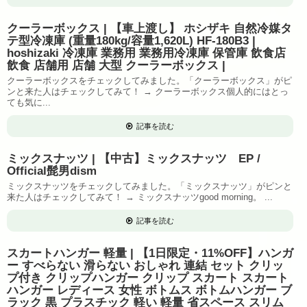
クーラーボックス | 【車上渡し】 ホシザキ 自然冷媒タ
テ型冷凍庫 (重量180kg/容量1,620L) HF-180B3 |
hoshizaki 冷凍庫 業務用 業務用冷凍庫 保管庫 飲食店
飲食 店舗用 店舗 大型 クーラーボックス |
クーラーボックスをチェックしてみました。「クーラーボックス」がピ
ンと来た人はチェックしてみて！ → クーラーボックス個人的にはとっ
ても気に...
記事を読む
ミックスナッツ | 【中古】ミックスナッツ EP /
Official髭男dism
ミックスナッツをチェックしてみました。「ミックスナッツ」がピンと
来た人はチェックしてみて！ → ミックスナッツgood morning。 ...
記事を読む
スカートハンガー 軽量 | 【1日限定・11%OFF】ハンガ
ー すべらない 滑らない おしゃれ 連結 セット クリッ
プ付き クリップハンガー クリップ スカート スカート
ハンガー レディース 女性 ボトムス ボトムハンガー ブ
ラック 黒 プラスチック 軽い 軽量 省スペース スリム