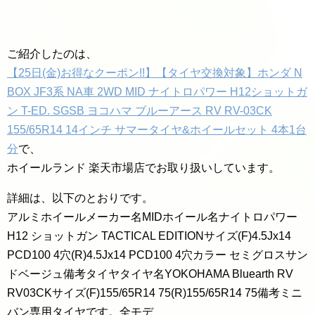
ご紹介したのは、
【25日(金)お得なクーポン!!】【タイヤ交換対象】ホンダ N
BOX JF3系 NA車 2WD MID ナイトロパワー H12ショットガ
ン T-ED. SGSB ヨコハマ ブルーアース RV RV-03CK
155/65R14 14インチ サマータイヤ&ホイールセット 4本1台
分
で、
ホイールランド 楽天市場店でお取り扱いしています。
詳細は、以下のとおりです。
アルミホイールメーカー名MIDホイール名ナイトロパワー
H12 ショットガン TACTICAL EDITIONサイズ(F)4.5Jx14
PCD100 4穴(R)4.5Jx14 PCD100 4穴カラー セミグロスサン
ドベージュ備考タイヤタイヤ名YOKOHAMA Bluearth RV
RV03CKサイズ(F)155/65R14 75(R)155/65R14 75備考ミニ
バン専用タイヤです。全モデ