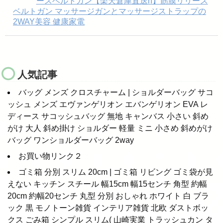
ースベルトガン【楽天倉庫直送h】筋膜リリース
ベルトガン マッサージガンとマッサージストラップの
2WAY美容 健康家電
人気記事
バッグ メンズ クロスチャーム | ショルダーバッグ サコ
ッシュ メンズ エヴァンゲリオン エバンゲリオン EVA レ
ディース サコッシュバッグ 無地 キャンバス 小さい 斜め
がけ 大人 斜め掛け ショルダー 軽量 ミニ 小さめ 斜めがけ
バッグ ワンショルダーバッグ 2way
お買い物リンク２
ゴミ箱 分別 スリム 20cm | ゴミ箱 リビング ゴミ袋が見
えない キッチン スチール 幅15cm 幅15センチ 角型 約幅
20cm 約幅20センチ 丸型 分別 おしゃれ ホワイト 白 ブラ
ック 黒 モノトーン雑貨 インテリア雑貨 北欧 ダストボッ
クス ごみ箱 シンプル スリム( 山崎実業 トラッシュカン タ