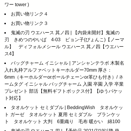
ワー tower )
お買い物リンク４
お買い物リンク３
鬼滅の刃 ウエハース 其ノ四 | 【内袋未開封】鬼滅の
刃 きめつのやいば 4-03 ピョン子(ぴょんこ)【ノーマ
ル】 ディフォルメシール ウエハース 其ノ四【ウエハー
ス4】
バッグチャーム イニシャル | アンシャンテラボ 木製名
入れ丸枠アルファベットキーホルダー70mm 厚さ：
6mm（キーホルダーorボールチェーンor革ひも付き）/ ネ
ームタグ イニシャル バッグチャーム 入園 卒園 入学 卒業
プレゼント 部活【無料ギフトボックス付】【ゆうパケッ
ト対応】
タオルケット セミダブル | BeddingWish タオルケッ
ト ガーゼ タオルケット 夏用 セミダブル ブランケッ
ト タオルケット 大判 6重織り 毛布 暖かい 綿100
鬼滅の刃 ウエハース 四 | 【予約品 2021/7/19以降 発