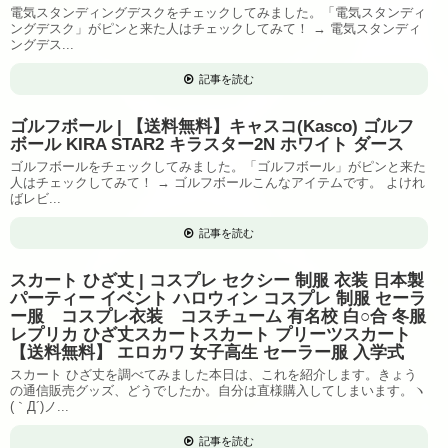
電気スタンディングデスクをチェックしてみました。「電気スタンディ
ングデスク」がピンと来た人はチェックしてみて！ → 電気スタンディ
ングデス...
記事を読む
ゴルフボール | 【送料無料】キャスコ(Kasco) ゴルフ
ボール KIRA STAR2 キラスター2N ホワイト ダース
ゴルフボールをチェックしてみました。「ゴルフボール」がピンと来た
人はチェックしてみて！ → ゴルフボールこんなアイテムです。 よけれ
ばレビ...
記事を読む
スカート ひざ丈 | コスプレ セクシー 制服 衣装 日本製
パーティー イベント ハロウィン コスプレ 制服 セーラ
ー服 コスプレ衣装 コスチューム 有名校 白○合 冬服
レプリカ ひざ丈スカートスカート プリーツスカート
【送料無料】 エロカワ 女子高生 セーラー服 入学式
スカート ひざ丈を調べてみました本日は、これを紹介します。きょう
の通信販売グッズ、どうでしたか。自分は直様購入してしまいます。ヽ
(｀Д´)ノ...
記事を読む