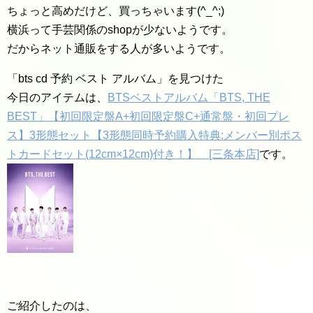
ちょっと高めだけど、買っちゃいます(^_^;)
横浜って手芸関係のshopが少ないようです。
だからネット通販をする人が多いようです。
「bts cd 予約 ベスト アルバム」を見つけた
今日のアイテムは、
BTSベストアルバム「BTS, THE
BEST」【初回限定盤A+初回限定盤C+通常盤・初回プレ
ス】3形態セット【3形態同時予約購入特典:メンバー別ポス
トカードセット(12cm×12cm)付き！】 [三条本店]
です。
ご紹介したのは、