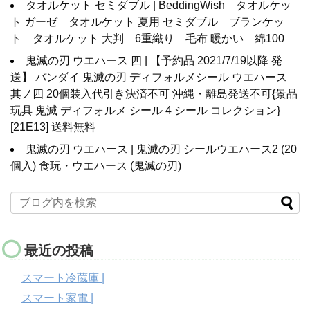
タオルケット セミダブル | BeddingWish タオルケッ
ト ガーゼ タオルケット 夏用 セミダブル ブランケッ
ト タオルケット 大判 6重織り 毛布 暖かい 綿100
鬼滅の刃 ウエハース 四 | 【予約品 2021/7/19以降 発
送】 バンダイ 鬼滅の刃 ディフォルメシール ウエハース
其ノ四 20個装入代引き決済不可 沖縄・離島発送不可{景品
玩具 鬼滅 ディフォルメ シール 4 シール コレクション}
[21E13] 送料無料
鬼滅の刃 ウエハース | 鬼滅の刃 シールウエハース2 (20
個入) 食玩・ウエハース (鬼滅の刃)
最近の投稿
スマート冷蔵庫 |
スマート家電 |