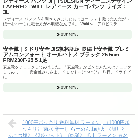
レディース パンツ 3l | TSDESIGN ティーエスデザイン
LAYERED TWILL レディース カーゴパンツ サイズ：
3L
レディース パンツ 3lを調べてみましたおっはー フォト撮ったんだが～
ほーむぺーじに載せ方が不明確なんです。 Wiifitやエアロビステ...
記事を読む
安全靴 | ミドリ安全 JIS規格認定 長編上安全靴 プレミ
アムコンフォート オールハトメ ブラック 25.5cm
PRM230F-25.5 1足
安全靴をチェックしてみました。「安全靴」がピンと来た人はチェック
してみて！ → 安全靴みなさま、ドモです～(＾ω＾)ﾉ。 昨日、ドライブ
に...
記事を読む
1000円ポッキリ 送料無料 ラーメン | 《1000円ポ
ッキリ》 菊水 寒干し らーめん山頭火 《旭川と
んこつ塩》《2袋セット》《乾麺》 旭川 ラーメン 有名