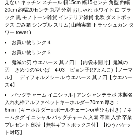
えない キッチン スチール 幅15cm 幅15センチ 角型 約幅
20cm 約幅20センチ 丸型 分別 おしゃれ ホワイト 白 ブラ
ック 黒 モノトーン雑貨 インテリア雑貨 北欧 ダストボッ
クス ごみ箱 シンプル スリム( 山崎実業 トラッシュカン タ
ワー tower )
お買い物リンク４
お買い物リンク３
鬼滅の刃 ウエハース 其ノ四 | 【内袋未開封】鬼滅の
刃 きめつのやいば 4-03 ピョン子(ぴょんこ)【ノーマ
ル】 ディフォルメシール ウエハース 其ノ四【ウエハー
ス4】
バッグチャーム イニシャル | アンシャンテラボ 木製名
入れ丸枠アルファベットキーホルダー70mm 厚さ：
6mm（キーホルダーorボールチェーンor革ひも付き）/ ネ
ームタグ イニシャル バッグチャーム 入園 卒園 入学 卒業
プレゼント 部活【無料ギフトボックス付】【ゆうパケッ
ト対応】