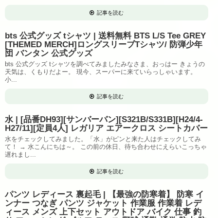
記事を読む
bts 公式グッズ tシャツ | 送料無料 BTS L/S Tee GREY
[THEMED MERCH]ロングスリーブTシャツ/ 防弾少年
団 バンタン 公式グッズ
bts 公式グッズ tシャツを調べてみましたみなさま、おっはー きょうの
天気は、くもりだよー。 現今、スーパーに来ていらっしゃいます。
小...
記事を読む
水 | [品番DH93][サンバーバン][S321B/S331B][H24/4-
H27/11][定員4人] レガリア エアークロス シートカバー
水をチェックしてみました。「水」がピンと来た人はチェックしてみ
て！ → 水こんにちは～。 この前の休日、待ち合わせにえらいこっちゃ
遅れまし...
記事を読む
パンツ レディース 裏起毛 | 【最強の防寒着】 防寒 イ
ンナー つなぎ パンツ ジャケット 作業服 作業着 レデ
ィース メンズ 上下セット アウトドア バイク 仕事 釣