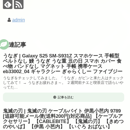
admin
関連記事
うなぎ | Galaxy S25 SM-S931Z スマホケース 手帳型
ベルトなし 鰻 うなぎ うな重 丑の日 スマホ カバー 食
べ物 バンドなし マグネット 手帳 携帯ケース
eb33002_04 ギャラクシー ぎゃらくしー ファイブジー
うなぎをチェックしてみました。「うなぎ」がピンと来た人はチェック
してみて！ → うなぎお疲れさま～。 ２週間前チエと喫茶店で語らいや
ってた...
記事を読む
鬼滅の刃 | 鬼滅の刃 ケーブルバイト 伊黒小芭内 9789
[追跡可能メール便(送料200円)対応商品] 【ケーブルア
クセサリー】 【CABLEBITE】 【鬼滅の刃】 【きめつ
のやいば】 【伊黒 小芭内】 【いぐろ おばない】