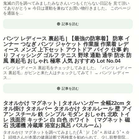
鬼滅の刃を調べてみましたみなさんいつもくだらない日記を 見て頂い
てありがとうｗ 今日は運動を兼ねてお買い物行きました。 このページ
を通販を...
記事を読む
パンツ レディース 裏起毛 | 【最強の防寒着】 防寒 イ
ンナー つなぎ パンツ ジャケット 作業服 作業着 レデ
ィース メンズ 上下セット アウトドア バイク 仕事 釣
り フィッシング ゴルフ テニス 野球 通勤 通学 防水 防
風 裏起毛 おしゃれ 極寒 人気 おすすめ Lot No.04
パンツ レディース 裏起毛をチェックしてみました。「パンツ レディー
ス 裏起毛」がピンと来た人はチェックしてみて！ → パンツ レディー
ス...
記事を読む
タオルかけ マグネット | タオルハンガー 全幅22cm タ
オル掛け タオルバー タオルかけ タオルレール 壁 アイ
アン スチール 鉄 シンプル モダン おしゃれ 北欧 トイ
レ 洗面所 キッチン 白 白色 ホワイト （マグネット 磁
石 洗濯機 冷蔵庫 浴室お風呂 バスルーム）
タオルかけ マグネットを調べてみました(´Å｀)ﾉ【☆ﾟ+.おはようﾟ+.☆
】 緋積さんが本業の健康診断で再検査を勧められて、少し前整骨院...