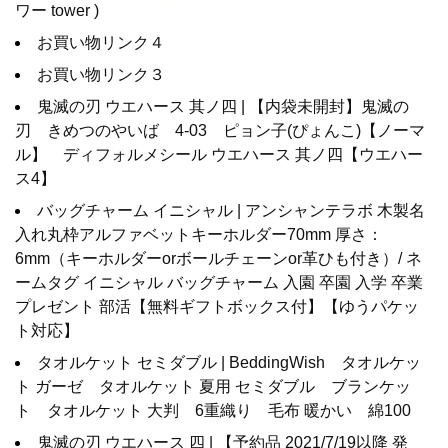
ワー tower )
お買い物リンク４
お買い物リンク３
鬼滅の刃 ウエハース 其ノ四 | 【内袋未開封】鬼滅の
刃 きめつのやいば 4-03 ピョン子(ぴょんこ)【ノーマ
ル】 ディフォルメシール ウエハース 其ノ四【ウエハー
ス4】
バッグチャーム イニシャル | アンシャンテラボ 木製名
入れ丸枠アルファベットキーホルダー70mm 厚さ：
6mm（キーホルダーorボールチェーンor革ひも付き）/ ネ
ームタグ イニシャル バッグチャーム 入園 卒園 入学 卒業
プレゼント 部活【無料ギフトボックス付】【ゆうパケッ
ト対応】
タオルケット セミダブル | BeddingWish タオルケッ
ト ガーゼ タオルケット 夏用 セミダブル ブランケッ
ト タオルケット 大判 6重織り 毛布 暖かい 綿100
鬼滅の刃 ウエハース 四 | 【予約品 2021/7/19以降 発