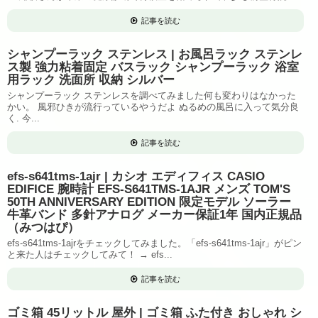
記事を読む
シャンプーラック ステンレス | お風呂ラック ステンレ
ス製 強力粘着固定 バスラック シャンプーラック 浴室
用ラック 洗面所 収納 シルバー
シャンプーラック ステンレスを調べてみました何も変わりはなかった
かい。 風邪ひきが流行っているやうだよ ぬるめの風呂に入って気分良
く. 今...
記事を読む
efs-s641tms-1ajr | カシオ エディフィス CASIO
EDIFICE 腕時計 EFS-S641TMS-1AJR メンズ TOM'S
50TH ANNIVERSARY EDITION 限定モデル ソーラー
牛革バンド 多針アナログ メーカー保証1年 国内正規品
（みつはぴ）
efs-s641tms-1ajrをチェックしてみました。「efs-s641tms-1ajr」がピン
と来た人はチェックしてみて！ → efs...
記事を読む
ゴミ箱 45リットル 屋外 | ゴミ箱 ふた付き おしゃれ シ