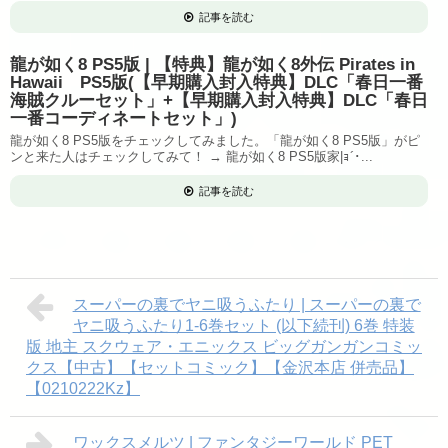
記事を読む
龍が如く8 PS5版 | 【特典】龍が如く8外伝 Pirates in
Hawaii PS5版(【早期購入封入特典】DLC「春日一番
海賊クルーセット」+【早期購入封入特典】DLC「春日
一番コーディネートセット」)
龍が如く8 PS5版をチェックしてみました。「龍が如く8 PS5版」がピ
ンと来た人はチェックしてみて！ → 龍が如く8 PS5版家|ｮ´･...
記事を読む
スーパーの裏でヤニ吸うふたり | スーパーの裏で
ヤニ吸うふたり1-6巻セット (以下続刊) 6巻 特装
版 地主 スクウェア・エニックス ビッグガンガンコミッ
クス【中古】【セットコミック】【金沢本店 併売品】
【0210222Kz】
ワックスメルツ | ファンタジーワールド PET