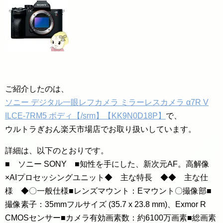
ご紹介したのは、
ソニー デジタル一眼レフカメラ ミラーレスカメラ α7R V
ILCE-7RM5 ボディ【/srm】【KK9N0D18P】
で、
ウルトラぎおん楽天市場店でお取り扱いしています。
詳細は、以下のとおりです。
■ ソニー SONY ■知性を手にした、新次元AF。高解像
×AIプロセッシングユニット◆ 主な特長 ◆◆ 主な仕
様 ◆〇一般仕様■レンズマウント：Eマウント〇撮像部■
撮像素子：35mmフルサイズ (35.7 x 23.8 mm)、Exmor R
CMOSセンサー■カメラ有効画素数：約6100万画素■総画素