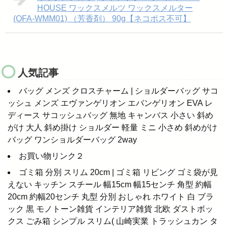
HOUSE ワックスメルツ ワックスメルター
(OFA-WMM01) （芳香剤） 90g【ネコポス不可】
人気記事
バッグ メンズ クロスチャーム | ショルダーバッグ サコ
ッシュ メンズ エヴァンゲリオン エバンゲリオン EVA レ
ディース サコッシュバッグ 無地 キャンバス 小さい 斜め
がけ 大人 斜め掛け ショルダー 軽量 ミニ 小さめ 斜めがけ
バッグ ワンショルダーバッグ 2way
お買い物リンク２
ゴミ箱 分別 スリム 20cm | ゴミ箱 リビング ゴミ袋が見
えない キッチン スチール 幅15cm 幅15センチ 角型 約幅
20cm 約幅20センチ 丸型 分別 おしゃれ ホワイト 白 ブラ
ック 黒 モノトーン雑貨 インテリア雑貨 北欧 ダストボッ
クス ごみ箱 シンプル スリム( 山崎実業 トラッシュカン タ