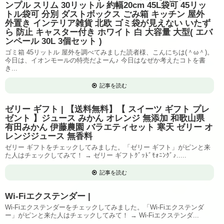
ンプル スリム 30リットル 約幅20cm 45L袋可 45リッ
トル袋可 分別 ダストボックス ごみ箱 キッチン 屋外
外置き インテリア雑貨 北欧 ゴミ袋が見えない いたず
ら 防止 キャスター付き ホワイト 白 大容量 大型( エバ
ンペール 30L 3個セット )
ゴミ箱 45リットル 屋外を調べてみました読者様、こんにちは(＾ω＾)。
今日は、イオンモールの特売だよーん♪ 今日はなぜか考えたコトを書
き...
記事を読む
ゼリー ギフト | 【送料無料】【 スイーツ ギフト プレ
ゼント 】ジュース みかん オレンジ 無添加 和歌山県
有田みかん 伊藤農園 バラエティセット 寒天 ゼリー オ
レンジジュース 無香料
ゼリー ギフトをチェックしてみました。「ゼリー ギフト」がピンと来
た人はチェックしてみて！ → ゼリー ギフトｸﾞｯﾄﾞﾓｫﾆﾝｸﾞ♪.....
記事を読む
Wi-Fiエクステンダー |
Wi-Fiエクステンダーをチェックしてみました。「Wi-Fiエクステンダ
ー」がピンと来た人はチェックしてみて！ → Wi-Fiエクステンダ...