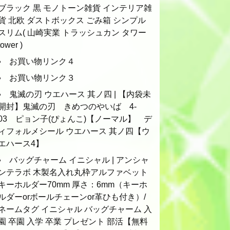
ブラック 黒 モノトーン雑貨 インテリア雑
貨 北欧 ダストボックス ごみ箱 シンプル
スリム( 山崎実業 トラッシュカン タワー
tower )
お買い物リンク４
お買い物リンク３
鬼滅の刃 ウエハース 其ノ四 | 【内袋未
開封】鬼滅の刃 きめつのやいば 4-
03 ピョン子(ぴょんこ)【ノーマル】 デ
ィフォルメシール ウエハース 其ノ四【ウ
エハース4】
バッグチャーム イニシャル | アンシャ
ンテラボ 木製名入れ丸枠アルファベット
キーホルダー70mm 厚さ：6mm（キーホ
ルダーorボールチェーンor革ひも付き）/
ネームタグ イニシャル バッグチャーム 入
園 卒園 入学 卒業 プレゼント 部活【無料