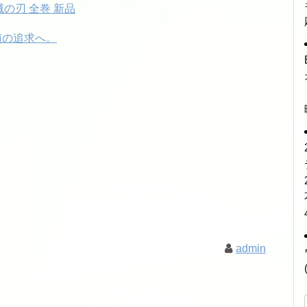
滅の刃 全巻 新品
値の追求へ。
admin