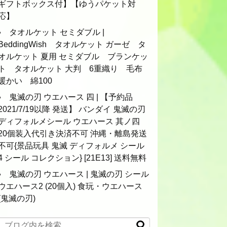
ギフトボックス付】【ゆうパケット対
応】
タオルケット セミダブル |
BeddingWish タオルケット ガーゼ タ
オルケット 夏用 セミダブル ブランケッ
ト タオルケット 大判 6重織り 毛布
暖かい 綿100
鬼滅の刃 ウエハース 四 | 【予約品
2021/7/19以降 発送】 バンダイ 鬼滅の刃
ディフォルメシール ウエハース 其ノ四
20個装入代引き決済不可 沖縄・離島発送
不可{景品玩具 鬼滅 ディフォルメ シール
4 シール コレクション} [21E13] 送料無料
鬼滅の刃 ウエハース | 鬼滅の刃 シール
ウエハース2 (20個入) 食玩・ウエハース
(鬼滅の刃)