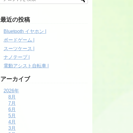
最近の投稿
Bluetooth イヤホン |
ボードゲーム |
スーツケース |
ナノテープ |
電動アシスト自転車 |
アーカイブ
2026年
8月
7月
6月
5月
4月
3月