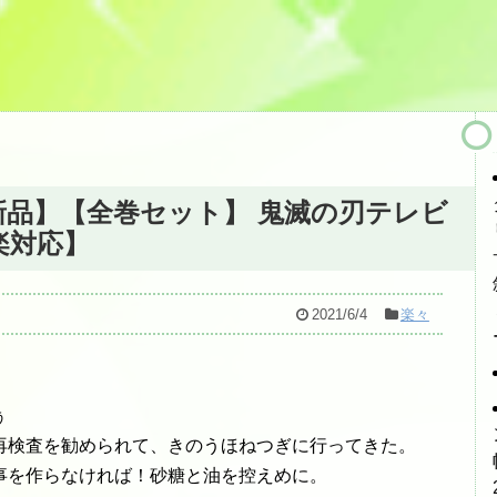
 【新品】【全巻セット】 鬼滅の刃テレビ
す楽対応】
2021/6/4
楽々
ぅ
再検査を勧められて、きのうほねつぎに行ってきた。
事を作らなければ！砂糖と油を控えめに。