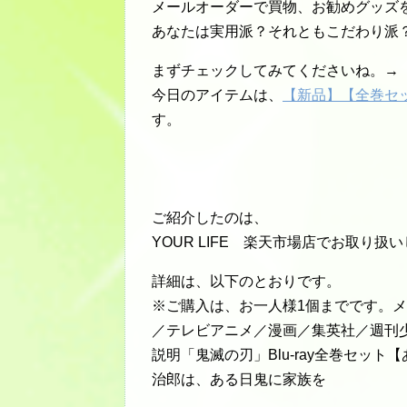
メールオーダーで買物、お勧めグッズ
あなたは実用派？それともこだわり派
まずチェックしてみてくださいね。→「
今日のアイテムは、
【新品】【全巻セッ
す。
ご紹介したのは、
YOUR LIFE 楽天市場店でお取り扱
詳細は、以下のとおりです。
※ご購入は、お一人様1個までです。メー
／テレビアニメ／漫画／集英社／週刊少年
説明「鬼滅の刃」Blu-ray全巻セッ
治郎は、ある日鬼に家族を