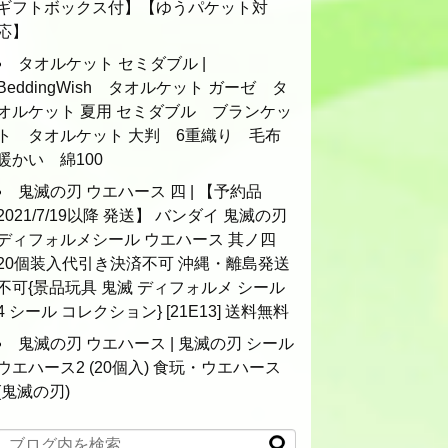
ギフトボックス付】【ゆうパケット対
応】
タオルケット セミダブル |
BeddingWish タオルケット ガーゼ タ
オルケット 夏用 セミダブル ブランケッ
ト タオルケット 大判 6重織り 毛布
暖かい 綿100
鬼滅の刃 ウエハース 四 | 【予約品
2021/7/19以降 発送】 バンダイ 鬼滅の刃
ディフォルメシール ウエハース 其ノ四
20個装入代引き決済不可 沖縄・離島発送
不可{景品玩具 鬼滅 ディフォルメ シール
4 シール コレクション} [21E13] 送料無料
鬼滅の刃 ウエハース | 鬼滅の刃 シール
ウエハース2 (20個入) 食玩・ウエハース
(鬼滅の刃)