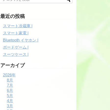
最近の投稿
スマート冷蔵庫 |
スマート家電 |
Bluetooth イヤホン |
ボードゲーム |
スーツケース |
アーカイブ
2026年
8月
7月
6月
5月
4月
3月