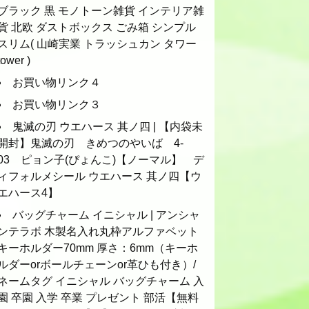
ブラック 黒 モノトーン雑貨 インテリア雑
貨 北欧 ダストボックス ごみ箱 シンプル
スリム( 山崎実業 トラッシュカン タワー
tower )
お買い物リンク４
お買い物リンク３
鬼滅の刃 ウエハース 其ノ四 | 【内袋未
開封】鬼滅の刃 きめつのやいば 4-
03 ピョン子(ぴょんこ)【ノーマル】 デ
ィフォルメシール ウエハース 其ノ四【ウ
エハース4】
バッグチャーム イニシャル | アンシャ
ンテラボ 木製名入れ丸枠アルファベット
キーホルダー70mm 厚さ：6mm（キーホ
ルダーorボールチェーンor革ひも付き）/
ネームタグ イニシャル バッグチャーム 入
園 卒園 入学 卒業 プレゼント 部活【無料