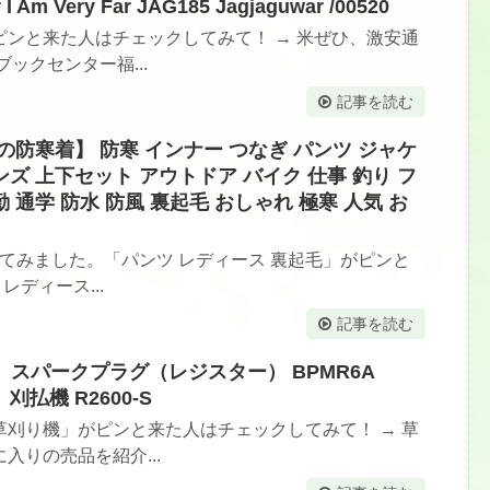
 Am Very Far JAG185 Jagjaguwar /00520
ンと来た人はチェックしてみて！ → 米ぜひ、激安通
ックセンター福...
記事を読む
上の防寒着】 防寒 インナー つなぎ パンツ ジャケ
ンズ 上下セット アウトドア バイク 仕事 釣り フ
 通学 防水 防風 裏起毛 おしゃれ 極寒 人気 お
してみました。「パンツ レディース 裏起毛」がピンと
レディース...
記事を読む
す】 スパークプラグ（レジスター） BPMR6A
刈払機 R2600-S
刈り機」がピンと来た人はチェックしてみて！ → 草
りの売品を紹介...