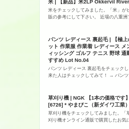
米 | 【新品】米2LP Okkervil River I
米をチェックしてみました。「米」がピ
販の参考にして下さい。 近場の八重洲ブ
パンツ レディース 裏起毛 | 【極
ット 作業服 作業着 レディース メ
ィッシング ゴルフ テニス 野球 通勤
すすめ Lot No.04
パンツ レディース 裏起毛をチェック
来た人はチェックしてみて！ → パンツ 
草刈り機 | NGK 【1本の価格で
[6726] * やまびこ（新ダイワ工業） 
草刈り機をチェックしてみました。「草
刈り機オンライン通販で購買したお気に入