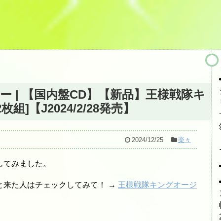
 | 【国内盤CD】【新品】王様戦隊キ
組]【J2024/2/28発売】
2024/12/25
楽々
してみました。
と来た人はチェックしてみて！ →
王様戦隊キングオージ